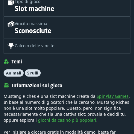
Tipo di gioco
Slot machine
Vincita massima
Sconosciute
Calcolo delle vincite
Temi
Animali
5 rulli
Informazioni sul gioco
Mustang Riches è una slot machine creata da
SpinPlay Games
.
In base al numero di giocatori che la cercano, Mustang Riches
non è una slot molto popolare. Questo, però, non significa
necessariamente che sia una cattiva slot: provala e decidi tu,
oppure esplora i
giochi da casinò più popolari
.
Per iniziare a giocare gratis in modalità demo, basta far