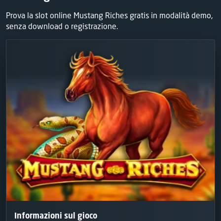
Prova la slot online Mustang Riches gratis in modalità demo,
senza download o registrazione.
Informazioni sul gioco