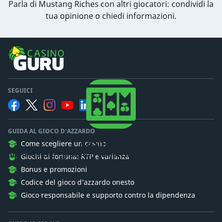
Parla di Mustang Riches con altri giocatori: condividi la
tua opinione o chiedi informazioni.
SEGUICI
GUIDA AL GIOCO D'AZZARDO
Casino Guru
Come scegliere un casinò
Vogliamo che i giocatori comprendano il gioco d'azzardo.
Giochi di fortuna: RTP e varianza
Bonus e promozioni
Codice del gioco d’azzardo onesto
Gioco responsabile e supporto contro la dipendenza