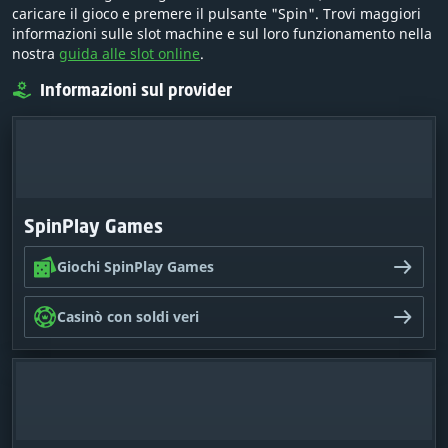
caricare il gioco e premere il pulsante "Spin". Trovi maggiori
informazioni sulle slot machine e sul loro funzionamento nella
nostra
guida alle slot online
.
Informazioni sul provider
SpinPlay Games
Giochi SpinPlay Games
Casinò con soldi veri