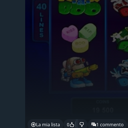
La mia lista
0
1 commento