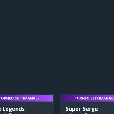
TORNEO SETTIMANALE
TORNEO SETTIMANAL
TORNEO SETTIMANALE
TORNEO SETTIMANAL
PREMI
PREMI
e Legends
Super Serge
:
00
:
14
06
:
00
:
14