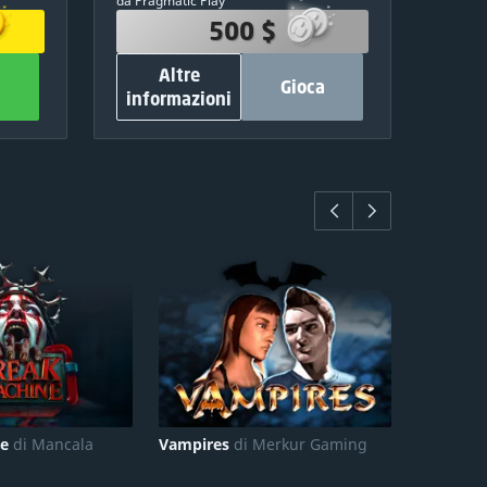
500 $
1000
da Pragmatic Play
500 $
1
250 $
1
2
150 $
2
Altre
a
Gioca
3
50 $
3
informazioni
30 $
4
ALTRE INFORMAZIONI
20 $
5
tuiti:
500
Totale spin gratuiti:
di
Gioca
Chiudi
atori:
Pragmatic Play
Creatori:
zione:
Condividi e Gioca
Partecipazione:
ne
di Mancala
Vampires
di Merkur Gaming
Dark Thi