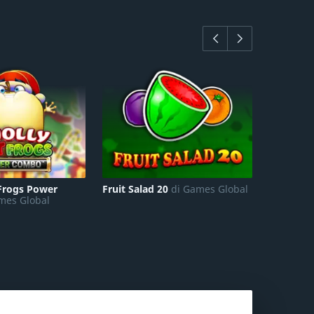
 Frogs Power
Fruit Salad 20
di Games Global
Fruit Sal
mes Global
Global