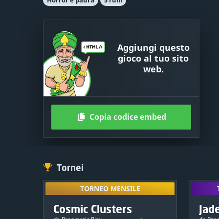
Aggiungi questo
gioco al tuo sito
web.
Copia codice embed
Tornei
TORNEO MENSILE
TORNEO MENSILE
PREMI
Cosmic Clusters
Jad
24
:
00
:
14
03