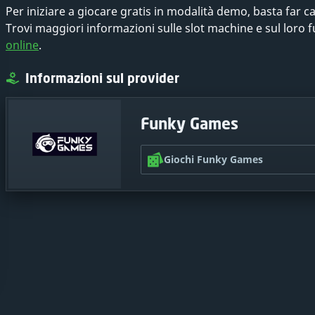
Per iniziare a giocare gratis in modalità demo, basta far ca
Trovi maggiori informazioni sulle slot machine e sul loro
online
.
Informazioni sul provider
Funky Games
Giochi Funky Games