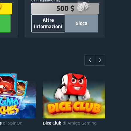
500 $
1000
da Pragmatic Play
da Prag
500 $
1
250 $
1
50 $
2
150 $
2
30 $
Altre
a
Gioca
3
50 $
3
20 $
informazioni
info
30 $
4
ALTRE INFORMAZIONI
20 $
5
tuiti:
500
Totale spin gratuiti:
250
di
Gioca
Chiudi
atori:
Pragmatic Play
Creatori:
Pragm
zione:
Condividi e Gioca
Partecipazione:
GRAT
es
di SpinOn
Dice Club
di Amigo Gaming
She's a R