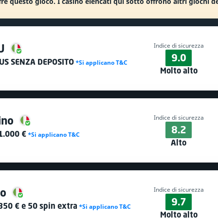
e questo gioco. I casinò elencati qui sotto offrono altri giochi d
TU
Indice di sicurezza
9.0
NUS SENZA DEPOSITO
*Si applicano T&C
Molto alto
sino
Indice di sicurezza
8.2
1.000 €
*Si applicano T&C
Alto
no
Indice di sicurezza
9.7
350 €
e 50 spin extra
*Si applicano T&C
Molto alto