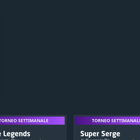
TORNEO SETTIMANALE
TORNEO SETTIMANAL
TORNEO SETTIMANALE
TORNEO SETTIMANAL
PREMI
PREMI
e Legends
Super Serge
:
09
:
04
05
:
09
:
04