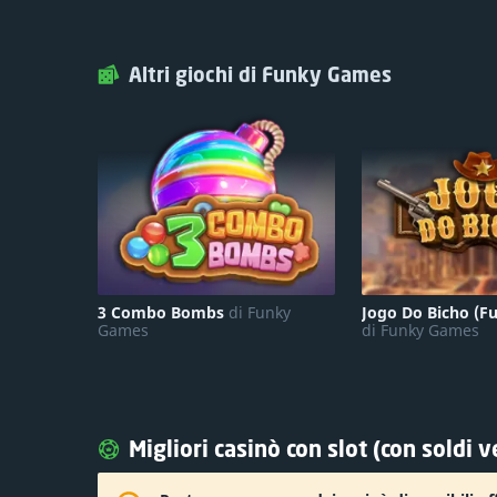
Altri giochi di Funky Games
3 Combo Bombs
di Funky
Jogo Do Bicho (F
Games
di Funky Games
Migliori casinò con slot (con soldi v