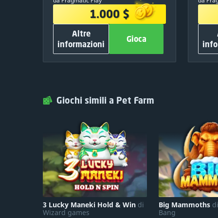
1.000 $
da Pragmatic Play
da Pra
1.000 $
380 $
1
50 $
250 $
2
30 $
Altre
Gioca
120 $
3
20 $
informazioni
inf
75 $
4
ALTRE INFORMAZIONI
50 $
5
750
Totale spin gratuiti:
250
Gioca
Chiudi
25 $
6
Pragmatic Play
Creatori:
Pragm
25 $
7
GRATIS
Partecipazione:
GRAT
Giochi simili a Pet Farm
25 $
8
25 $
9
25 $
10
3 Lucky Maneki Hold & Win
di
Big Mammoths
d
Wizard games
Bang