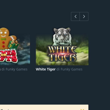
s
di Funky Games
White Tiger
di Funky Games
Niu B
di 