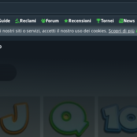
Guide
Reclami
Forum
Recensioni
Tornei
News
 nostri siti o servizi, accetti il nostro uso dei cookies.
Scopri di più
o