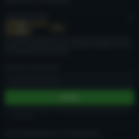
online più sicura e trasparente.
CASINO GURU AWARDS
Un progetto ambizioso che ha l'obiettivo di celebrare le più
grandi e responsabili aziende nel settore iGaming e dar loro
il riconoscimento che meritano.
ISCRIVITI ALLA NEWSLETTER
Inserisci la tua email
Iscriviti
Ho almeno 18 anni e, secondo la legge, posso giocare in
un casinò
GIOCA RESPONSABILMENTE E CON MODERAZIONE.