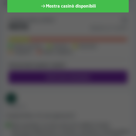
in base alla tua esperienza personale.
Mostra casinò disponibili
EUR 7.000 al mese
Limite giornaliero di vincite nette: EUR 5.000
FEEDBACK DEGLI UTENTI:
MISTO
Nota:
è possibile che non tutti i metodi di
Basato su 5 utenti
pagamento elencati sopra siano disponibili
sia per i depositi che per i prelievi. Inoltre,
Molto positivo
Positivo
Neutrale
determinati metodi di pagamento potrebbero
Negativo
Molto negativo
essere disponibili solo in alcuni Paesi.
Hai provato questo casinò?
Opzioni sulle lingue e sull'assistenza
Scrivi una recensione
clienti
Per recensire i casinò online, i membri del nostro team
dedicato raccolgono informazioni sull'assistenza e sulle
• 4 ANNI FA
lingua disponibili. Trovi le lingue disponibili su 24M
Catastrofico. Sì, non giocare lì.
Casino nella tabella che segue.
Non positivo. la mia carta di credito è stata
bloccata dalla banca -motivo: würde es niemandem
Lingua
Sito web
Assistenza clienti
Live chat