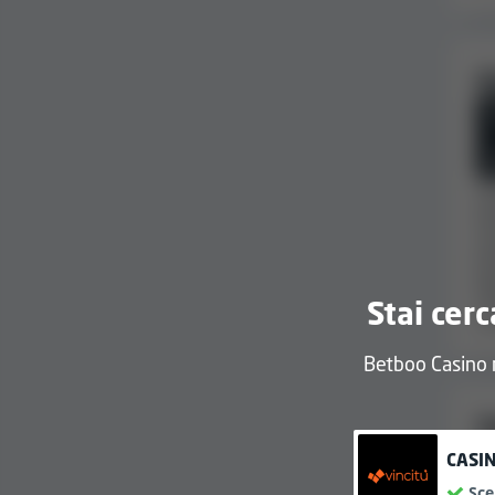
black
propr
alla 
D
A seg
Indic
alcun
Ge
misu
po
an
po
gi
ul
Stai cer
co
Betboo Casino no
I
c
CASIN
Te
Sce