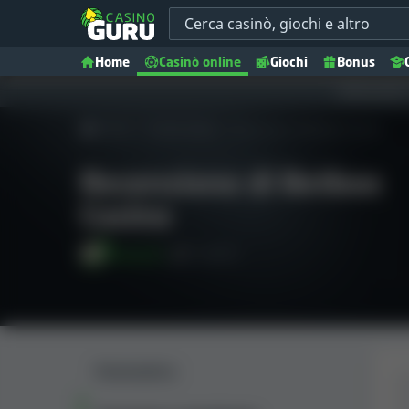
Home
Casinò online
Giochi
Bonus
Utilizzando i
Home
Casinò online
Recensione di Betboo Casino
Recensione di Betboo
Casino
Matej N.
11/2019
Panoramica