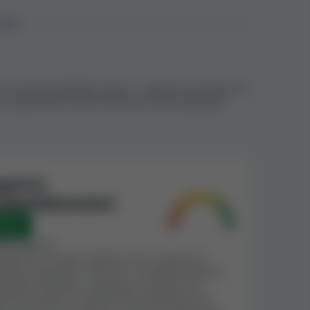
 è sicuro e onesto?
EZZA
ormula complessa che prende in
 recensione. Generalmente si tratta di T&C del
i sicurezza di Betboo Casino. L'Indice di sicurezza è il
a e qualità dei casinò online del nostro database.
ioni di Betboo Casino come parte della nostra
o presenti regole o clausole che potrebbero
o segno, poiché regole del genere potrebbero
are una mancata corresponsione delle vincite.
pporto
clami/dimensioni
ostre stime o informazioni raccolte. In rapporto
di vincite oggetto di dispute nei reclami
timo
 i casinò più grandi ricevono in genere più
ami totali:
0
iderazione sia le dimensioni del casinò che il
resenza di reclami significa che il casinò non
ta bene i giocatori o che non si comporta bene in
rminate situazioni. Valutiamo il numero e la
età dei reclami in relazioni alle dimensioni del
 rilevante. Se un casinò ha posto in una