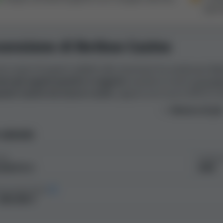
sport
censione di Betboo Casino
stro team di esperti addetti alle recensioni ha analizzato B
ati gli aspetti positivi e negativi
usando la nostra
procedu
esto casinò sia sicuro e serio
, oppure se è una truffa (o u
arzialità dei Termini e condizioni, le licenze, i reclami da parte
Mostra di pi
i e altri importanti fattori.
 azienda
se a questi marcatori abbiamo calcolato l'Indice di sicurezza
 sicurezza e correttezza dei casinò online. Maggiore è l'Indi
nda
Fondazi
re e vedersi pagate le proprie vincite senza problemi. Seb
ebell B.V.
2004
e di sicurezza superiore alla media, pari a 7.0
, ovvero sia
 presente che ci sono casinò meglio posizionati in termini di
iti annuali stimati
.000.000 €
a recensione di Betboo Casino per decidere consapevolment