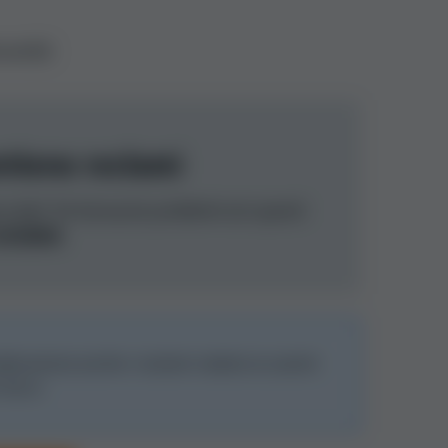
lami, abbiamo dato a questo casinò
357 punti di
rovare altre informazioni sui reclami e sui
".
utati
(0)
per Betboo Casino
tiene reclami
ecensire i casinò online
, nonché per
 informazioni, calcoliamo un punteggio
 dati. Se hai avuto problemi con questi
lente.
reclamo
.
Betboo Casino nella nostra banca dati. Hai
sul nostro sito, indipendentemente dal fatto che
derazione anche i reclami relativi ai casinò
o Guru.
bbero non essere il miglior indicatore della
alse, scritte solo per migliorare il