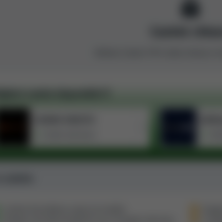
Casinò chiu
Betboo Casino TR è stato chiuso e non
gliori casinò disponibili IT
CASINO VINCITU
Willi
Scelto dal Guru
Ott
e contro
Limite di prelievo sopra la media
Suppo
Ampia raccolta di giochi con croupier dal vivo
L'azi