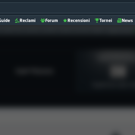
Guide
Reclami
Forum
Recensioni
Tornei
News
 nostri siti o servizi, accetti il nostro uso dei cookies.
Scopri di più
Indice di sicurez
7.0
Superiore alla m