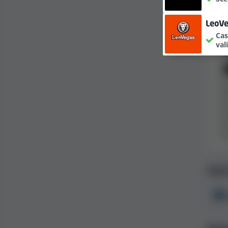
Ca
Esam
LeoVe
deter
Cas
riten
val
per e
Nel c
No
cond
mo
lo
co
Rec
in
in
Nel n
forn
Auto
risol
recla
C
Al m