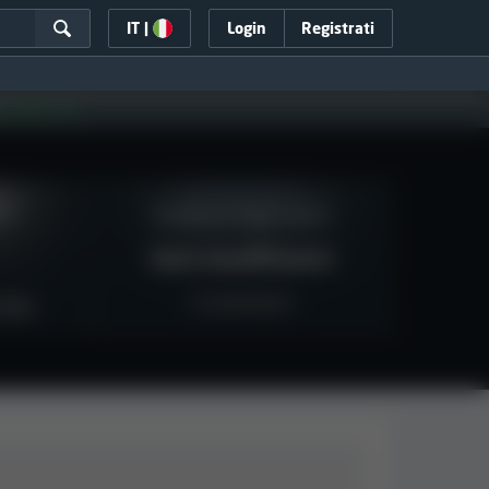
IT
|
Login
Registrati
Accetto
za
Feedback degli utenti
Dati insufficienti
0 recensioni
edia
Non
accetta