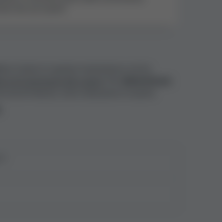
ive che sul casinò
etboo Casino in questa recensione e ne ha
ra di recensione dei casinò
. Per
determinare
na via di mezzo), sono stati presi in esame
 dei giocatori attivi, i limiti dell'assistenza
ù
, un punteggio che sintetizza la nostra analisi
ce di sicurezza, maggiori sono le probabilità di
one
bene
Betboo Casino abbia totalizzato un
 un'opzione accettabile per alcune persone,
 correttezza e sicurezza. Continua a leggere la
e se questo casinò fa per te o no.