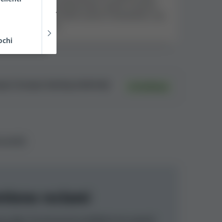
 vincite, limiti di prelievo bassi, giochi o licenze
raffatte, supporto clienti scarso o inesistente, una
di negozi fisici ecc.
oday Casino
ochi
ra procedura di analisi dei casinò, poiché ci
e sul modo in cui i casinò le affrontano
. Per
eclami inviati tramite il nostro
Centro
çao (Curaçao Gaming Authority)
Verificata
.
inò.
utati
(0)
ti e recensioni valutate
inò online
, condividendo le proprie esperienze,
tiene reclami
nerale relativo al feedback degli utenti, che va
a dati. Se hai avuto problemi con questi