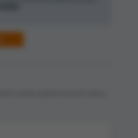
y Casino nella nostra banca dati. Ti invitiamo a
reclamo
.
va che sia, sul nostro sito.
o non essere la rappresentazione più
mo
si di recensioni false scritte dai casinò per
 sono verificati anche casi di recensioni
giare la reputazione di un casinò. Facciamo
 accurato relativo al feedback degli utenti.
 utenti nel calcolo del nostro Indice di
nibili, i provider supportati e quali sono i titoli più
i suoi introiti stimati annuali sono superiori a