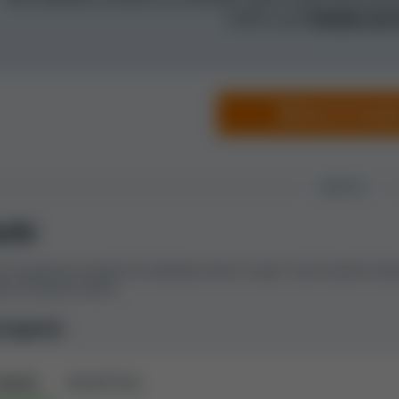
oppo, ancora non ci sono recensioni degli utenti per Lottoda
casinò, puoi
inviare un 
videre la tua esperienza con questo casinò, positiva o negati
Nota:
ricorda che le recensioni degli utenti potrebber
Invia un recla
accurata della qualità di un casinò. Si sono verificati ca
migliorare il proprio feedback utenti. E, al contrario, si
multiple lasciate da giocatori insoddisfatti per danneg
GIOCHI
del nostro meglio per filtrarle e calcolare un punteggio
Tuttavia, per sicurezza non includiamo il feedback degli
chi
sicurezza.
a la gamma di giochi di Lottoday Casino. Scopri i tipi di giochi dispo
ari di questo casinò.
di giochi
enze e dati dell'azienda
Giochi
Giochi live
day Casino è di proprietà di
Betpoint Group UK Limited
e 