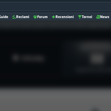
Guide
Reclami
Forum
Recensioni
Tornei
News
 nostri siti o servizi, accetti il nostro uso dei cookies.
Scopri di più
Indice di sicurez
7.3
Superiore alla m