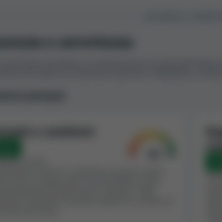
ice di sicurezza di Lottoday Casin
SICUREZZA E CORRETT
curezza e correttezza
liamo l'Indice di sicurezza di un casinò usando
una formul
moltitudine di informazioni
. Elementi come le dimensioni s
 quali fattori prendiamo in considerazione nel calcolo dell'Indice d
ori, le blacklist e molti altri.
ametro principale che usiamo per esprimere l'affidabilità, corrette
 nostra recensione di Lottoday Casino, abbiamo esaminato a
metri principali
no.
Non abbiamo individuato alcuna regola o clausola che
segno, poiché regole di questo tipo possono potenzialment
ificare una mancata corresponsione delle vincite.
ermini e condizioni
Ra
re
Equi
oday Casino è un
casinò online di piccole dimensioni
, in b
umero molto basso di pagamenti negati, secondo i reclam
Ot
oblemi trovati:
alizziamo i termini e condizioni di ciascun casinò
derazione le sue dimensioni (oppure non ha ricevuto reclam
Recl
la ricerca di regole inique che potrebbero essere
mensioni del casinò che i reclami dei giocatori, riconoscendo
La p
tenzialmente utilizzate contro i giocatori. Ogni
trat
o ricevono un numero di reclami più alto.
ausola considerata scorretta risulterà in un Indice di
dete
curezza più basso.
seri
uanto ne sappiamo, Lottoday Casino non viene menzionato in