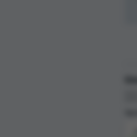
Purtr
condi
Gio
Esplor
popol
Tipi 
Lic
Lotto