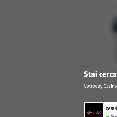
menzi
compo
momen
D
Consi
Ge
7.3, 
po
sono 
an
po
gi
Ana
ul
Stai cerc
Quand
deter
Lottoday Casino n
consi
prete
Nel c
CASIN
cond
Sce