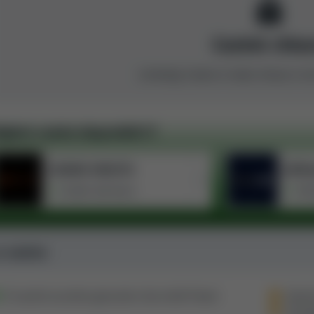
Casinò chiu
Lottoday Casino è stato chiuso e non
gliori casinò disponibili IT
CASINO VINCITU
Willi
Scelto dal Guru
Ott
e contro
Il casinò accetta giocatori da molti Paesi
Gioch
Socie