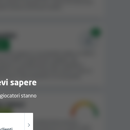
nò, poiché è naturale che i casinò che hanno più
ino Guru
, è probabile che abbia tenuto un
atori avranno anche più reclami.
ocatori a considerare questo fattore, al
0x
no ha totalizzato un
Indice di sicurezza pari a
cklist
pzione accettabile per alcuni giocatori, ma ci
ne
a tenere un comportamento corretto.
n casinò appare in una blacklist valida, di solito è
hé ha delle caratteristiche negative. Noi
diamo in considerazione tutte le blacklist e
ottoday Casino
liamo l'Indice di sicurezza del casinò in base al
ro parere sulla situazione e la sua gravità.
evi sapere
ermini e condizioni di ogni casinò per
T&C che contengono regole e clausole che
i giocatori stanno
ssono essere usate contro i giocatori, come
ri fattori
.
utri
ovato regole ingiuste nei Termini e
e altre qualità e caratteristiche possono
enzare l'Indice di sicurezza di un casinò: limiti
clienti