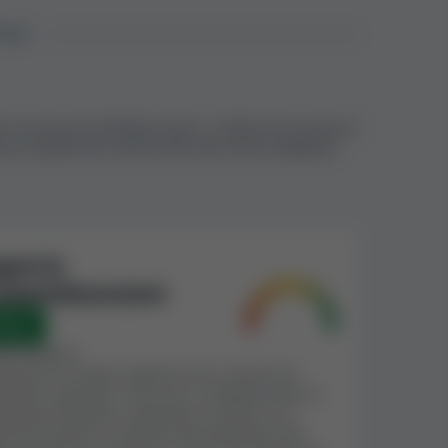
o: è sicuro e onesto?
EZZA
a complessa che prende in considerazione
timate del casinò, i suoi T&C, i reclami dei
i sicurezza di Lottoday Casino. L'Indice di sicurezza è
zza e qualità dei casinò online del nostro database.
ttentamente i Termini e condizioni di Lottoday
 ci sembri ingiusta o svantaggiosa.
È un
e essere usate contro i giocatori per
pporto
clami/dimensioni
ase alle nostre stime o informazioni raccolte. Ha
i dei giocatori
, quando teniamo in
timo
i). Nella nostra valutazione, consideriamo sia
ami totali:
0
 che i casino più grandi, avendo più giocatori,
resenza di reclami significa che il casinò non
ta bene i giocatori o che non si comporta bene in
rminate situazioni. Valutiamo il numero e la
età dei reclami in relazioni alle dimensioni del
 alcuna blacklist rilevante. Se un casinò è