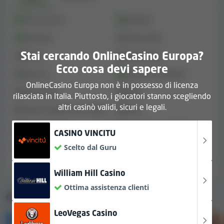
casinò collegati. Puoi trovare altre informazioni sui
reclami e sui punti di penalità alla sezione "Spiegazioni
Slot machine
Roulette
sull'Indice di sicurezza".
Blackjack
Video poker
Feedback degli utenti e recensioni per
Stai cercando OnlineCasino Europa?
Bingo
Scommesse
OnlineCasino Europa
Ecco cosa devi sapere
Baccarà
Giochi con jackpot
OnlineCasino Europa non è in possesso di licenza
Su Casino Guru,
gli utenti possono valutare e
Giochi live
Poker
rilasciata in Italia. Piuttosto, i giocatori stanno scegliendo
recensire i casinò online
, per condividere opinioni,
altri casinò validi, sicuri e legali.
Craps e giochi con i dadi
Keno
feedback ed esperienze. In base a questo elementi,
calcoliamo un feedback degli utenti complessivo, che va
Gratta e vinci
Scommesse di eSport
CASINO VINCITU
da Terribile a Eccellente.
Giochi “crash“
Scelto dal Guru
Purtroppo, al momento non abbiamo recensioni degli
utenti per OnlineCasino Europa nella nostra banca dati.
Disponibile:
4
Non disponibile:
11
William Hill Casino
Hai l'opportunità di essere il primo utente a valutare
Ottima assistenza clienti
questo casinò sul nostro sito, indipendentemente dal
Giochi più popolari
fatto che la tua esperienza sia stata positiva o negativa.
LeoVegas Casino