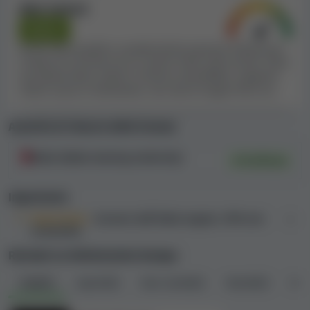
abbiamo incluso le caratteristiche dei casinò
Altri fattori
correlati nel calcolo dell'Indice di sicurezza di
Neutri
OnlineCasino Europa.
Anche altre qualità e caratteristiche possono influenzare
l'Indice di sicurezza di un casinò: limiti sulle vincite, limiti
di prelievo bassi, giochi o licenze contraffatte, supporto
Termini e condizioni di OnlineCasino
clienti scarso o inesistente, una rete di negozi fisici ecc.
Europa
Autorità di rilascio delle licenze
Quando esaminiamo i casinò online per valutarli,
analizziamo meticolosamente i Termini e condizioni
Malta (Malta Gaming Authority)
Verificata
di ogni casinò, allo scopo di valutarne il
comportamento
. Nei T&C di molti casinò, individuiamo
Importante
delle clausole che riteniamo ingiuste o apertamente
penalizzanti: in certi casi, danno al casinò la possibilità
Importante:
Accesso dall'Italia negato, VPN non
consentita
di giustificare la mancata corresponsione delle vincite ai
giocatori.
Reclami su OnlineCasino Europa
Nel corso della nostra procedura di revisione, non
Tutti
(1)
Aperti
(0)
Non risolti
(0)
Risolti
(0)
Rifi
abbiamo trovato regole ingiuste nei Termini e