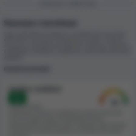
SICUREZZA E CORRETTEZZA
totalizzato un Indice di sicurezza Alto, pari a 8.4
: si
tratta di un'opzione raccomandabile, per la maggior
parte dei giocatori, in termini di correttezza e sicurezza.
Sicurezza e correttezza
Leggi la nostra recensione di OnlineCasino Europa per
Scopri quali fattori prendiamo in considerazione nel calcolo
avere maggiori informazioni su questo casinò e
dell'Indice di sicurezza di OnlineCasino Europa. L'Indice di
decidere se fa per te.
sicurezza è il parametro principale che usiamo per esprimere
l'affidabilità, correttezza e qualità dei casinò online del nostro
database.
Correttezza e sicurezza di OnlineCasino
Europa
Parametri principali
Calcoliamo l'Indice di sicurezza di un casinò secondo
un'elaborata formula che prende in considerazione
Termini e condizioni
una gran quantità di dati
che abbiamo raccolto e
Equi
valutato nella nostra recensione. Per esempio: introiti
Problemi trovati:
stimati del casinò, reclami dei giocatori, T&C, blacklist e
Analizziamo i termini e condizioni di ciascun casinò alla
così via.
ricerca di regole inique che potrebbero essere
potenzialmente utilizzate contro i giocatori. Ogni clausola
Per la nostra recensione, abbiamo analizzato
considerata scorretta risulterà in un Indice di sicurezza