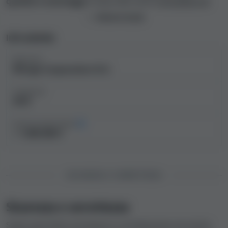
qualità e svantaggi
in base alla nostra
procedura di
recensione dei casinò
. Per stabilire la sicurezza di
Mostra di più
questo casinò, il nostro team dedicato alle recensioni
ha esaminato fattori fondamentali, come la correttezza
Info azienda
dei suoi Termini e condizioni, le licenze, i reclami dei
Operatore
giocatori, l'assistenza clienti, i limiti, e altri aspetti
Mirage Corporation N.V.
rilevanti, al fine di determinare
dove su posiziona nello
spettro da "casinò regolare e sicuro" a "potenziale
Fondazione
truffa"
.
2015
In base ai dati raccolti, abbiamo determinato l'Indice di
Introiti annuali stimati
sicurezza del casinò, ovvero un punteggio attribuito ai
> 1.000.000 €
casinò online per indicare il loro livello di sicurezza e
correttezza. Maggiore è l'Indice di sicurezza, maggiori
sono le probabilità di giocare e vedersi pagate le
SICUREZZA E CORRETTEZZA
proprie vincite senza problemi.
W Casino ha un Indice
di sicurezza inferiore alla media, pari a 5.9
, il che
significa che generalmente è un'opzione tutt'altro che
Sicurezza e correttezza
ideale in termini di sicurezza e correttezza. Continua a
Scopri quali fattori prendiamo in considerazione nel calcolo