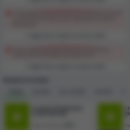
reclami e sui punti di penalità alla sezione "Spiegazioni
sull'Indice di sicurezza".
Il rilevamento di alcune tecniche di scommessa durante
la scommessa dei bonus può comportare la confisca
Feedback e valutazione degli utenti di W
delle vincite
Casino
Leggi tutta la regola e la nostra analisi
Casino Guru
offre agli utenti una piattaforma per
Tempi irragionevolmente brevi per la fornitura di
valutare e recensire i casinò online
, nonché per
informazioni nell'ambito dei processi KYC
condividere i loro feedback ed esperienze. Basandoci su
queste informazioni, calcoliamo un punteggio
Leggi tutta la regola e la nostra analisi
complessivo sul feedback degli utenti, che va da
Terribile a Eccellente.
Reclami su W Casino
Nonostante ciò, questo casinò non ha ancora un
Tutti
(4)
Aperti
(0)
Non risolti
(0)
Risolti
(3)
Rifi
punteggio relativo al Feedback degli utenti. Abbiamo
ricevuto
1 recensione degli utenti
per W Casino finora,
L'account del giocatore
I 
e il punteggio viene calcolato solo al raggiungimento di
è stato bloccato.
gi
almeno 5 recensioni. Le recensioni sono disponibili alla
au
st
sezione
Recensioni degli utenti
500 €
di questa pagina.
Importo contestato:
Imp