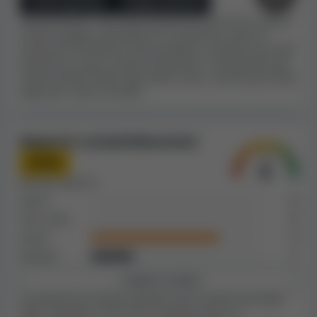
Casinò grande
Gruppo grande
considerando le informazioni che abbiamo raccolto, ti
consigliamo fortemente di procedere con cautela, se
Generalmente i casinò più grandi sono più sicuri, poiché
introiti maggiori permettono di rimborsare anche le
scegli di giocare in questo casinò.
vincite più consistenti senza problemi, e poiché sono stati
testati da un gran numero di giocatori. Consideriamo gli
In base alle nostre stime e ai dati effettivi che abbiamo
introiti stimati relativi agli ultimi 4 anni, nonché gli introiti
raccolto, W Casino sembra essere un
grande casinò
degli altri casinò correlati.
online
. Questo casinò ha una
quantità di pagamenti
negati nella media, in base ai reclami dei giocatori
,
relativamente alle sue dimensioni. Dato che i casinò più
Rapporto reclami/dimensioni
grandi ricevono in genere più reclami, per via del
Medio
maggior numero di giocatori, teniamo in
Reclami totali:
4
considerazione sia le dimensioni del casinò che il
feedback degli utenti.
Aperti
0
Non risolti
0
Non abbiamo trovato W Casino in alcuna blacklist di
Risolti
3
casinò degna di nota. Se un casinò ha posto in una
Rifiutati
1
blacklist, come la nostra
blacklist Casino Guru
, può
darsi che non si sia comportato bene nei confronti dei
Esplora reclami
propri clienti. Quando si sceglie un casinò online in cui
La presenza di reclami significa che il casinò non tratta
giocare, riteniamo che questo aspetto non vada preso
bene i giocatori o che non si comporta bene in