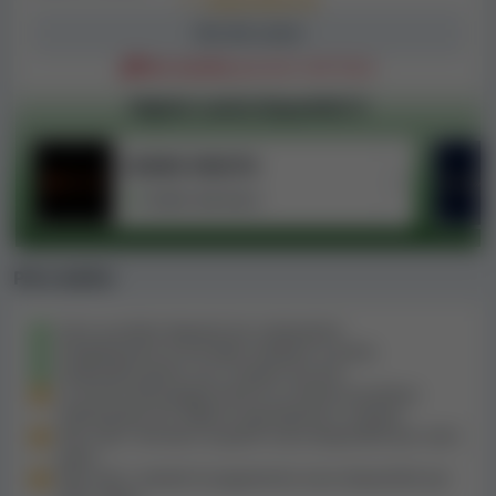
Sito del casinò
Non accetta
giocatori dall'Italia
Migliori casinò disponibili IT
CASINO VINCITU
Scelto dal Guru
Pro e contro
Sono accettati depositi da criptovalute
Progettazione di siti Web semplice e pulita
Disponibili giochi con croupier da vivo
Le vincite del jackpot hanno un limite di prelievo
settimanale di € 5000 (o equivalente in valuta)
Non tutti i fornitori di giochi sono disponibili per tutti i
paesi
Non tutti i metodi di pagamento sono disponibili per