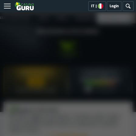
IT
|
Login
ZZA E CORRETTEZZA
GIOCHI
BONUS
PAGAMENTI
ASSISTENZA CLIENTI
Recensione di W Casino
Indice di sicurezza
Feedback degli utenti
Dati insufficienti
5.9
1 recensione
Inferiore alla media
Ayberk A.
10/2025
W Casino: leggi la recensione, i reclami e altro. Scopri
perché abbiamo delle riserve e se giocare in questo
casinò è sicuro.
Importante (2)