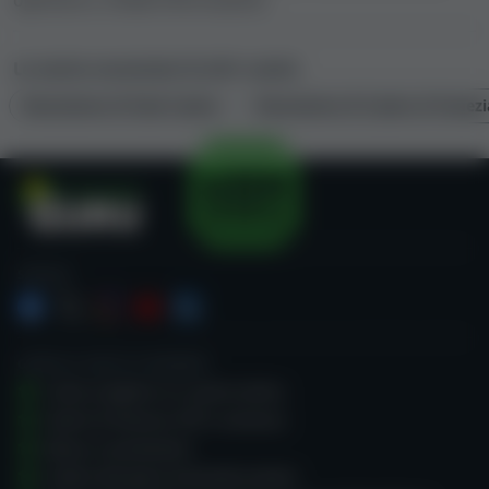
opinione o chiedi informazioni.
Le nostre recensioni di altri casinò
Recensione di Sisal Casino
Recensione di Casino di Venezi
Casino Guru
SEGUICI
Vogliamo che i giocatori comprendano il gioco
d'azzardo.
GUIDA AL GIOCO D'AZZARDO
Come scegliere un casinò online
Giochi di fortuna: RTP e varianza
Bonus e promozioni
Codice del gioco d’azzardo onesto