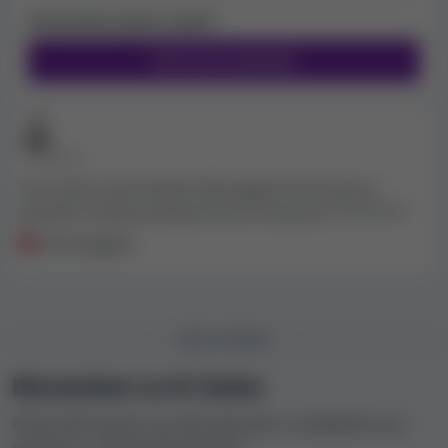
Hai provato questo casinò?
Scrivi una recensione
• 3 ANNI FA
non riesco ad accedere alla pagina di accesso e
quando cambio password non funziona ??????????
sito buggato
DISCUSSIONE
Discussione su W Casino
Parla di W Casino con altri giocatori: condividi la tua