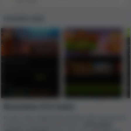
tutti i paesi
Screenshot casinò
Recensione di W Casino
Il nostro team indipendente dedicato alle recensioni ha
esaminato attentamente W Casino,
valutandone