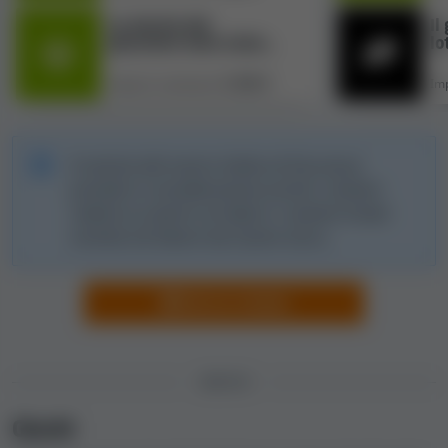
Le vincite del
Il
Nota:
tieni a mente che le recensioni degli
giocatore sono state
lo
annullate.
le
utenti potrebbero non essere il miglior
2.165 €
Importo contestato:
Imp
indicatore della qualità del casinò. Alcune
recensioni potrebbero essere false, scritte
solo per migliorare il punteggio complessivo
sul feedback degli utenti. Altre potrebbero
Il calcolo del nostro Indice di Sicurezza
essere state scritte da giocatori insoddisfatti
prende in considerazione anche i reclami
che inviano diverse recensioni negative per
relativi ai casinò correlati e i reclami inviati
abbassare il punteggio del casinò. Sebbene ci
tramite siti diversi da Casino Guru.
impegniamo al massimo per escludere queste
recensioni e determinare un feedback degli
Invia un reclamo
utenti imparziale, evitiamo di incorporare il
feedback degli utenti nel nostro Indice di
sicurezza per via di questi fattori.
GIOCHI
Informazioni aziendali e licenze di W
Giochi