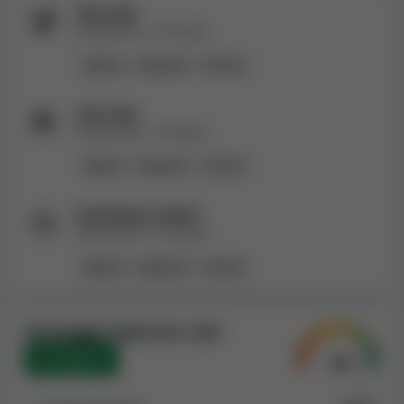
Gaming, Espresso Games, Synot Games, SlotMatrix,
Sito web
Disponibile...
3
lingue
Fugaso, Felix Gaming, Stakelogic, Xplosive Slots, NSoft,
Fazi, Gamzix, Kalamba Games, Popiplay, Golden Hero,
Inglese
Spagnolo
Tedesco
Hacksaw Gaming, Asia Gaming.
Live chat
Bonus e codici offerti da W Casino
Disponibile...
3
lingue
I casinò online offrono incentivi sotto forma di bonus
Inglese
Spagnolo
Tedesco
per incoraggiare i giocatori nuovi ad aprire un conto e
quelli già esistenti a continuare a giocare. I bonus
Assistenza clienti:
deposito e senza deposito sono le categorie più
Disponibile...
3
lingue
comuni. Mentre i bonus deposito vengono elargiti solo
Inglese
Spagnolo
Tedesco
se il giocatore effettua un deposito, i bonus senza
deposito o spin gratuiti vengono dati ai giocatori senza
bisogno di versare. Tuttavia, tra le promozioni offerte
Punteggio della live chat
dai casinò è possibile trovare anche altri codici bonus,
Eccellente
bonus di benvenuto alla registrazione e programmi
fedeltà.