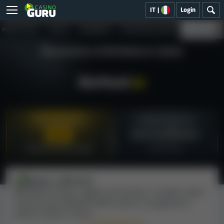
IT
|
Login
E CORRETTEZZA
BONUS
PAGAMENTI
ASSISTENZA CLIENTI
RECENSIONI
Recensione di BetHash.io Casino
Indice di sicurezza
Feedback degli utenti
6.0
Dati insufficienti
0 recensioni
Inferiore alla media
Martin L.
08/2025
BetHash.io Casino: leggi la recensione, i reclami e altro.
Scopri perché abbiamo delle riserve e se giocare in
questo casinò è sicuro.
Importante (2)