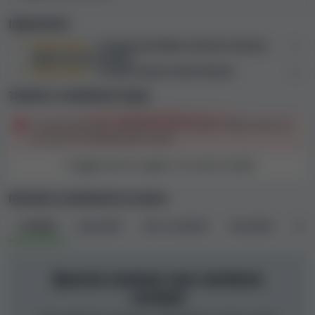
T&C di BetHash.io Casino
Importante
Ogni volta che ci occupiamo della recensione di un
Importante:
Il casinò potrebbe sottrarre denaro
casinò online,
dagli account inattivi
esaminiamo attentamente i suoi
Importante:
Il casinò opera senza licenza
Termini e condizioni per valutarne l'imparzialità
.
Non è raro trovare, nei Termini e condizioni di alcuni
Termini e condizioni iniqui
casinò, clausole e regole che reputiamo ingiuste, dal
Il casinò annulla i saldi dei conti di gioco dopo meno di
momento che danno al casinò l'opportunità di
un anno di inattività del conto
trattenere le vincite dei giocatori in determinate
circostanze.
Leggi tutta la regola e la nostra analisi
Nel corso della nostra procedura di revisione, abbiamo
Reclami su BetHash.io Casino
trovato alcune regole o clausole discutibili. Per questo,
riteniamo che i Termini e condizioni di BetHash.io
Tutti
(0)
Aperti
(0)
Non risolti
(0)
Risolti
(0)
Rifi
Casino siano iniqui
.
Questa sezione non contiene
Nota:
per maggiori informazioni sulle nostre
reclami
scoperte in merito ai Termini e condizioni,
clicca
qui
.