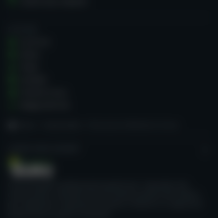
Casino Guru Awards
SU DI NOI
Su di noi
Storia
Team
Contatti
Termini d'uso
Mappa del sito
Home
Casinò online
Recensione di BetHash.io Casino
CASINO GURU ACADEMY
Corsi formativi professionali gratuiti per i lavoratori dei
casinò online, orientati verso le buone pratiche del settore,
per migliorare l'esperienza di gioco e favorire un approccio
onesto verso il gioco d'azzardo.