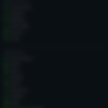
GUIDE AI GIOCHI
Slot machine
Roulette
Blackjack
Video poker
Baccarà
Craps
CASINO GURU
Casinò online
Giochi
Bonus
Reclami
Forum
Recensioni
ZOOMin
News