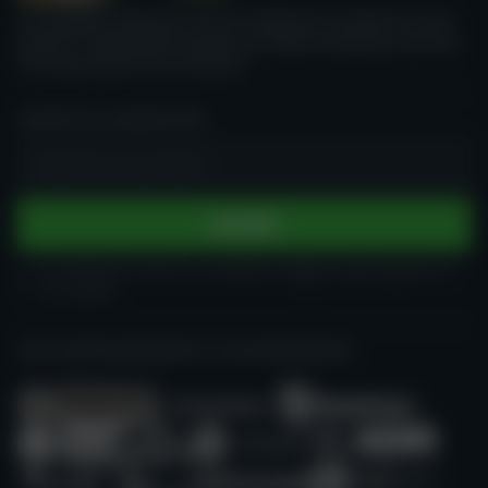
Un progetto ambizioso che ha l'obiettivo di celebrare le più
grandi e responsabili aziende nel settore iGaming e dar loro
il riconoscimento che meritano.
ISCRIVITI ALLA NEWSLETTER
Inserisci la tua email
Iscriviti
Ho almeno 18 anni e, secondo la legge, posso giocare in
un casinò
GIOCA RESPONSABILMENTE E CON MODERAZIONE.