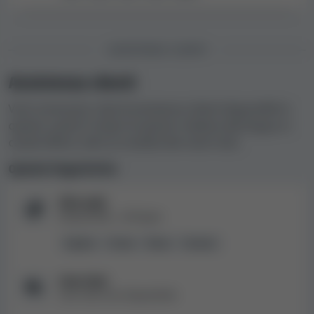
opzioni di assistenza clienti e lingue disponibili. La
tabella che segue contiene informazioni sulle lingue
disponibili presso BetHash.io Casino.
ASSISTENZA CLIENTI
Assistenza clienti
Lingua
Sito web
Assistenza clienti
Live chat
Vuoi conoscere i tipi di assistenza clienti disponibili in
Inglese
questo casinò? Scopri le opzioni relative alla lingua e i
canali offerti, oltre ai risultati dei nostri test.
Russo
Opzioni linguistiche
Coreano
Sito web
Cinese
Disponibile...
4
lingue
Inglese
Cinese
Russo
Coreano
Durante i nostri test, contattiamo sempre l'assistenza
clienti e testiamo le loro risposte per valutarne utilità e
professionalità. Dato che l'assistenza clienti può aiutarti
Live chat
Live chat non disponibile
in caso di problemi con la procedura di registrazione su