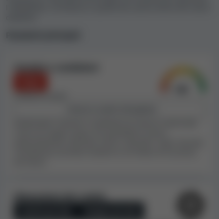
l'affidabilità, correttezza e qualità dei casinò online del nostro
database.
Indice di sicurezza: correttezza e
sicurezza di BetHash.io Casino
Parametri principali
La nostra procedura per stabilire l'Indice di sicurezza di
un casinò comprende una
dettagliata metodologia
Termini e condizioni
che prende in considerazioni le variabili che abbiamo
Iniqui
raccolto e analizzato per la nostra recensione
. Ciò
Problemi trovati:
comprende i Termini e condizioni del casinò, i reclami
Mostra analisi dettagliata
dei giocatori, gli introiti stimati, le blacklist eccetera.
Analizziamo i termini e condizioni di ciascun casinò alla
Per la nostra recensione di BetHash.io Casino, abbiamo
ricerca di regole inique che potrebbero essere
potenzialmente utilizzate contro i giocatori. Ogni clausola
esaminato attentamente i Termini e condizioni di
considerata scorretta risulterà in un Indice di sicurezza
BetHash.io Casino. Abbiamo individuato alcune regole o
più basso.
clausoli non favorevoli. In base a ciò,
riteniamo che i
T&C siano complessivamente svantaggiosi
. Regole
ingiuste o svantaggiose potrebbero essere usate
Dimensioni del casinò
contro i giocatori per giustificare una mancata
Casinò piccolo
Gruppo piccolo
corresponsione delle vincite. Dato che abbiamo trovato