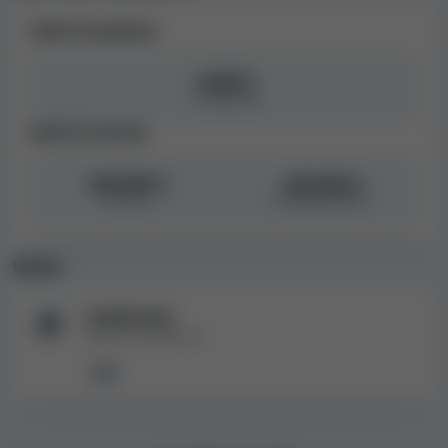
Spagnolo
Limiti di prelievo
Giapponese
4.000 $
a settimana
Tedesco
Limiti di vincita
Cinese
100.000 $
100.000 $
Vietnamita
Per spin
Netto giornaliero
Durante i nostri test, contattiamo sempre l'assistenza
clienti e testiamo le loro risposte per valutarne utilità e
Valute
professionalità. Dato che l'assistenza clienti può aiutarti
in caso di problemi con la procedura di registrazione su
Tradizionali
Valute fiat supportate.
Betmania Casino, i conti, i prelievi o altro ancora, per
noi è molto importante. In base ai nostri test, abbiamo
USD
valutato l'assistenza clienti di Betmania Casino come
lenta o scarsa
.