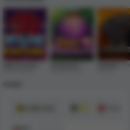
Informazioni aziendali e licenze di
Betmania Casino
Betmania Casino è di proprietà di
Azure Ventures
Limited
e i suoi introiti stimati annuali sono superiori a
$1,000,000. In base alla nostra classificazione, si tratta
di un casinò online tra i più piccoli.
Betmania Casino ha una licenza
Betmania Casino
. La
licenza è stata rilasciata da
Anjouan Gaming
.
Wilds of Fortune
di
Thai Blossoms
di
Stampede
di Be
Betsoft Gaming
Betsoft Gaming
Gaming
Informazioni sui metodi di pagamento e
Provider
sui limiti sulle vincite e sui prelievi
Betmania Casino accetta
15 opzioni di pagamento
.
Comprende: Mastercard, VISA, Bitcoin (BTC), ApplePay,
zPay, Google Pay, BOSS Revolution, Litecoin (LTC),
Ethereum (ETH), USD Coin (USDC), Tether (USDT),
MoneyGram, Check (Cheque), Xoom, Remitly.