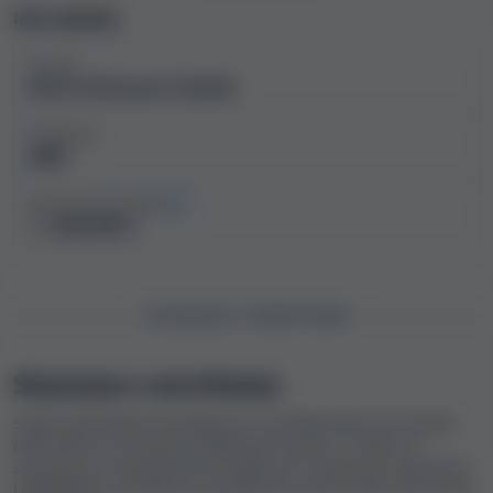
oppure potenzialmente pericoloso
Info azienda
, i nostri addetti alle
recensioni hanno esaminato attentamente la
Azienda
correttezza dei suoi Termini e condizioni, le licenze,
Azure Ventures Limited
l'assistenza clienti, i limiti, i reclami dei giocatori e altri
importanti fattori.
Fondazione
2004
Abbiamo messo a punto l'Indice di sicurezza dei casinò,
una rappresentazione numerica e verbale della
Introiti annuali stimati
sicurezza e correttezza dei casinò online, in base a
< 1.000.000 €
queste informazioni raccolte. Un Indice di sicurezza più
elevato è in genere correlato a una più alta probabilità
di avere un'esperienza di gioco positiva e poter
SICUREZZA E CORRETTEZZA
prelevare senza problemi.
Betmania Casino ha un
Indice di sicurezza superiore alla media, pari a 6.6
, il
che significa che è un'opzione accettabile per alcuni
Sicurezza e correttezza
giocatori, ma ci sono tanti casinò più validi i termini di
Scopri quali fattori prendiamo in considerazione nel calcolo
sicurezza e correttezza. Continua a leggere la nostra
dell'Indice di sicurezza di Betmania Casino. L'Indice di
recensione di Betmania Casino per conoscere meglio
sicurezza è il parametro principale che usiamo per esprimere
questo casinò e decidere se fa al caso tuo.
l'affidabilità, correttezza e qualità dei casinò online del nostro