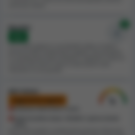
considerazione per le nostre recensoni, ha determinato
anche più reclami.
per Betmania Casino un
Indice di sicurezza pari a 6.6,
ovvero Superiore alla media
. Sebbene possa
soddisfare i requisiti di alcuni giocatori, chi dà molta
0x
Blacklist
importanza alla correttezza nella propria esperienza di
None
gioco potrebbe trovare altre scelte più adatte.
Se un casinò appare in una blacklist valida, di solito è
perché ha delle caratteristiche negative. Noi prendiamo
T&C di Betmania Casino
in considerazione tutte le blacklist e regoliamo l'Indice di
sicurezza del casinò in base al nostro parere sulla
Per recensire i casinò online,
esaminiamo
situazione e la sua gravità.
approfonditamente i Termini e condizioni di ciascun
casinò per valutarne la correttezza
. Nei Termini e
condizioni di molti di loro, troviamo clausole e regole
Altri fattori
che consideriamo ingiuste o clamorosamente
Leggermente negativi
svantaggiose, perché danno al casinò la possibilità di
Assistenza clienti lenta o scarsa
giustificare un mancato pagamento delle vincite in
determinate situazioni.
Soglia di prelievo bassa: 100.000 $ / giorno (vincite
nette)
Nel corso della nostra procedura di revisione, abbiamo
Anche altre qualità e caratteristiche possono influenzare