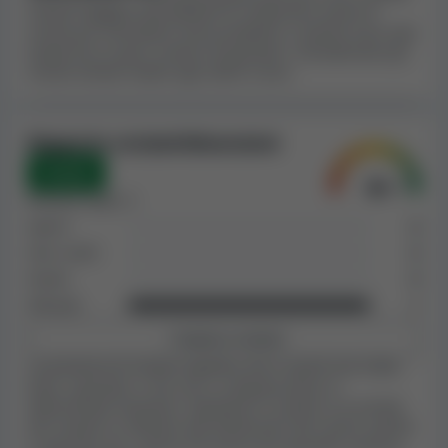
introiti maggiori permettono di rimborsare anche le
vincite più consistenti senza problemi, e poiché sono stati
In base alle nostre stime o dati raccolti, Betmania
testati da un gran numero di giocatori. Consideriamo gli
Casino è un
casinò online tra i più piccoli
. In rapporto
introiti stimati relativi agli ultimi 4 anni.
alle sue dimensioni, i
reclami ricevuti mostrano un
valore complessivo molto basso di vincite disputate
.
Prendiamo in considerazione le dimensioni del casinò e
Rapporto reclami/dimensioni
i reclami dei giocatori in relazione fra loro, poiché i
Ottimo
casinò più grandi tendono a ricevere più reclami, per
Reclami totali:
1
via del maggior numero di giocatori.
Aperti
0
Non abbiamo trovato Betmania Casino in alcuna
Non risolti
0
blacklist di casinò degna di nota. L'inclusione di un
Risolti
0
casinò in una blacklist, come la nostra
blacklist di
Rifiutati
1
Casino Guru
, fa intuire un comportamento scorretto
Esplora reclami
nei confronti dei clienti. Consigliamo ai giocatori di
prendere in considerazione questo dato, al momento di
La presenza di reclami significa che il casinò non tratta
bene i giocatori o che non si comporta bene in
scegliere un casinò.
determinate situazioni. Valutiamo il numero e la serietà
dei reclami in relazioni alle dimensioni del casinò, poiché
Tutto questo, insieme ad altri fattori che prendiamo in
è naturale che i casinò che hanno più giocatori avranno