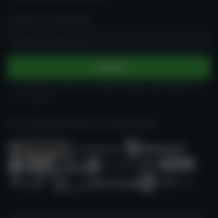
ISCRIVITI ALLA NEWSLETTER
Inserisci la tua email
Iscriviti
Ho almeno 18 anni e, secondo la legge, posso giocare in
un casinò
GIOCA RESPONSABILMENTE E CON MODERAZIONE.
Casino.guru è una fonte indipendente di informazioni sui casinò online e