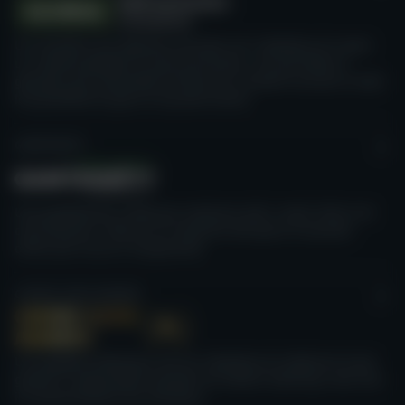
Un'iniziativa che abbiamo lanciato con l'obiettivo di creare
un sistema globale di auto-esclusione, che permetta ai
giocatori più vulnerabili di bloccare il proprio accesso a tutte
le possibilità di gioco d'azzardo online.
GAMTEGRITY
Una piattaforma creata per mostrare tutti i nostri sforzi nel
concretizzare l'idea di un'industria del gioco d'azzardo
online più sicura e trasparente.
CASINO GURU AWARDS
Un progetto ambizioso che ha l'obiettivo di celebrare le più
grandi e responsabili aziende nel settore iGaming e dar loro
il riconoscimento che meritano.