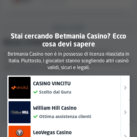
Molti casinò online applicano restrizioni sugli importi
che i giocatori possono vincere o prelevare. Alcuni
casinò applicano limiti di vincita o di prelievo che
BONUS CASINÒ
possono risultare piuttosto restrittivi ma, di solito, si
Stai cercando Betmania Casino? Ecco
tratta di soglie abbastanza alte da non risultare
Bonus di Betmania Casino
cosa devi sapere
svantaggiose per la maggior parte dei giocatori. Ecco
perché controlliamo sempre queste informazioni,
Scopri tutti i bonus offerti da Betmania Casino,
Betmania Casino non è in possesso di licenza rilasciata in
quando valutiamo i casinò. Tutti i dettagli relativi alle
Italia. Piuttosto, i giocatori stanno scegliendo altri casinò
compresi i bonus senza deposito e quelli di benvenuto
vincite e ai limiti di prelievo del casinò si trovano nella
validi, sicuri e legali.
che si ottengono al primo deposito.
tabella qui sotto.
CASINO VINCITU
Nessun bonus disponibile per
Limiti di prelievo
Limiti di vincita
Scelto dal Guru
giocatori dall'Italia
USD 4.000 alla
Limite giornaliero di vincite nette: USD
settimana
100.000
Purtroppo, pare che Betmania Casino non abbia
William Hill Casino
bonus per i giocatori del tuo Paese.
USD 100.000 per spin
Ottima assistenza clienti
Nota:
alcuni metodi di pagamento a
LeoVegas Casino