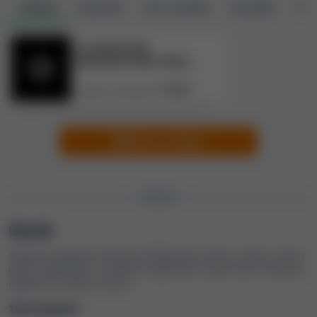
Tutti
(1)
Aperti
(0)
Non risolti
(0)
Risolti
(0)
Rifi
Non abbiamo trovato
alcun reclamo significativo
su
questo casinò.
Le vincite del
giocatore sono state
annullate.
Feedback e valutazione degli utenti di
7.700 $
Importo contestato:
Betmania Casino
Casino Guru
mette a disposizione degli utenti una
Invia un reclamo
piattaforma per valutare i casinò online
e
condividere opinioni, feedback ed esperienze. In base ai
dati raccolti, calcoliamo un punteggio sulla
soddisfazione degli utenti che va da Terribile a
GIOCHI
Eccelllente.
Giochi
Tuttavia, al momento, non ci sono recensioni degli
Esplora la gamma di giochi di Betmania Casino. Scopri i tipi di
utenti per Betmania Casino nella nostra banca dati. Ti
giochi disponibili, i provider supportati e quali sono i titoli più
invitiamo a condividere il tuo feedback e la tua
popolari di questo casinò.
valutazione sul nostro sito, indipendentemente dal
Tipi di giochi
fatto che la tua esperienza con questo casinò sia stata