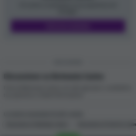
Sii il primo a condividere la tua esperienza nel
dettaglio.
Scrivi una recensione
DISCUSSIONE
Discussione su Betmania Casino
Parla di Betmania Casino con altri giocatori: condividi la
tua opinione o chiedi informazioni.
Le nostre recensioni di altri casinò
Recensione di Betitaly Casino
Recensione di StarYes Casi