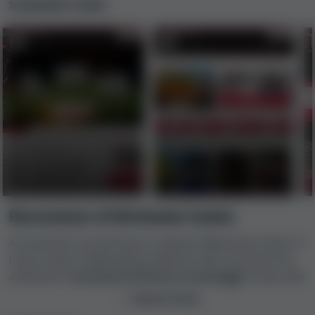
Screenshot casinò
Recensione di Betmania Casino
Al momento di esaminare e valutare Betmania Casino, il
nostro team indipendente dedicato alle recensioni ha
analizzato
i suoi punti di forza e svantaggi
in base alla
nostra
metodologia di recensione dei casinò
.
Per
Mostra di più
determinare se questo casinò sia valido e sicuro,