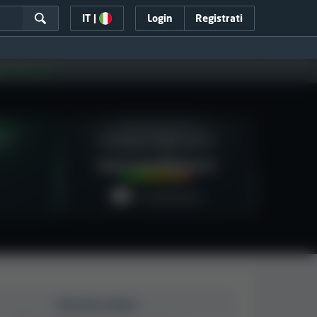
IT
|
Login
Registrati
Accetto
za
Feedback degli utenti
Dati insufficienti
2 recensioni
Sito del casinò