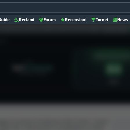
Guide
Reclami
Forum
Recensioni
Tornei
News
 nostri siti o servizi, accetti il nostro uso dei cookies.
Scopri di più
sino
Indice di sicurez
8.4
Alto
ggi la recensione di betOcean Online Casino, i reclami
molto altro. Scopri perché lo consideriamo un ottimo