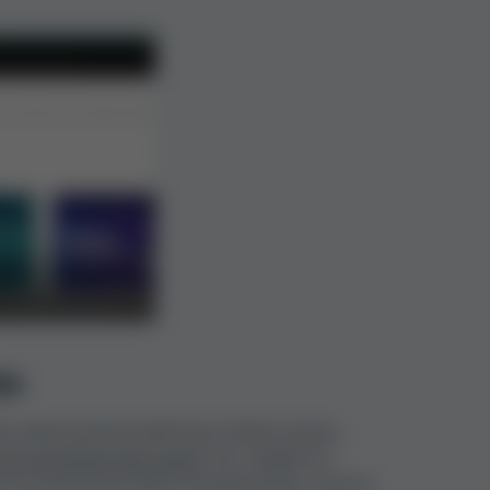
no
ato attentamente betOcean Online Casino,
di recensione dei casinò
. Per stabilire la
oni ha esaminato fattori fondamentali, come la