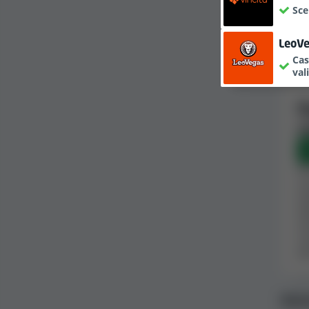
an
Sce
po
Te
gi
LeoVe
ul
Cas
Per r
val
valut
ingiu
R
pagam
r
Nel c
cond
Re
La
tr
de
Rec
se
ca
gi
La no
impor
Quand
Auto