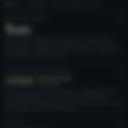
deposito. Detto questo, i casinò potrebbero offrire
Home
Casinò online
Recensione di Boss188 Casino
anche altri tipi di codici bonus, bonus di benvenuto per
la registrazione o programmi fedeltà.
CASINO GURU ACADEMY
In questo momento, la nostra banca dati ha
1 bonus di
Boss188 Casino
:
Corsi formativi professionali gratuiti per i lavoratori dei
casinò online, orientati verso le buone pratiche del settore,
100% fino a 888 RM
per migliorare l'esperienza di gioco e favorire un approccio
onesto verso il gioco d'azzardo.
Ricorda che i giocatori di determinate zone potrebbero
non avere accesso a queste offerte. Per vedere quali
GLOBAL SELF-EXCLUSION INITIATIVE
bonus potresti richiedere, consulta la sezione '
Bonus
'
di questa recensione.
Un'iniziativa che abbiamo lanciato con l'obiettivo di creare
un sistema globale di auto-esclusione, che permetta ai
giocatori più vulnerabili di bloccare il proprio accesso a tutte
le possibilità di gioco d'azzardo online.
GAMTEGRITY