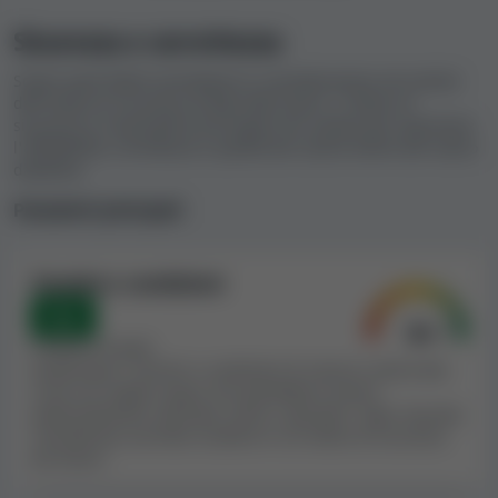
totalizzato un Indice di sicurezza Inferiore alla
media, pari a 6.4
: ecco perché si tratta di un'opzione
Sicurezza e correttezza
non ottimale, per la maggior parte dei giocatori, in
Scopri quali fattori prendiamo in considerazione nel calcolo
termini di correttezza e sicurezza. Continua a leggere la
dell'Indice di sicurezza di Boss188 Casino. L'Indice di
nostra recensione di Boss188 Casino per decidere
sicurezza è il parametro principale che usiamo per esprimere
consapevolmente se questo casinò fa per te o no.
l'affidabilità, correttezza e qualità dei casinò online del nostro
database.
Boss188 Casino è corretto e sicuro?
Parametri principali
Spiegazione dell'Indice di sicurezza
Per calcolare l'Indice di sicurezza di un casinò,
Termini e condizioni
utilizziamo
una formula complessa che prende in
Equi
considerazione i dati raccolti
che abbiamo inserito
Problemi trovati:
nella nostra recensione. Generalmente si tratta di T&C
Analizziamo i termini e condizioni di ciascun casinò alla
del casinò, reclami dei giocatori, introiti stimati, blacklist
ricerca di regole inique che potrebbero essere
e così via.
potenzialmente utilizzate contro i giocatori. Ogni clausola
considerata scorretta risulterà in un Indice di sicurezza
Abbiamo attentamente esaminato e analizzato i Termini
più basso.
e condizioni di Boss188 Casino come parte della nostra