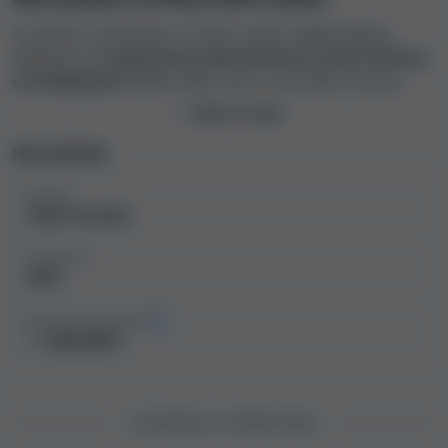
In questa recensione, il nostro team indipendente
dedicato ha
esaminato attentamente i punti di forza
e le debolezze
di Boss188 Casino, secondo la nostra
metodologia di recensione dei casinò
. Esaminando le
Mostra di più
licenze, i Termini e condizioni, i reclami dei giocatori
aggiornati, i limiti, l'assistenza clienti e altri elementi
Info azienda
essenziali del casinò, il nostro team dedicato alle
Azienda
recensioni ha individuato la soglia di sicurezza e
Cube Limited
correttezza del casinò,
stabilendo se si tratta di
un'opzione regolare e sicura
oppure pericolosa per i
Fondazione
giocatori.
2015
In base alle informazioni raccolte, abbiamo calcolato
Introiti annuali stimati
l'Indice di sicurezza del casinò, ovvero il punteggio che
< 1.000.000 €
attribuiamo per descrivere la sicurezza e imparzialità
dei casinò online. Maggiore è l'Indice di sicurezza,
maggiori sono le probabilità di giocare e vedersi pagate
SICUREZZA E CORRETTEZZA
le proprie vincite senza problemi.
Boss188 Casino ha