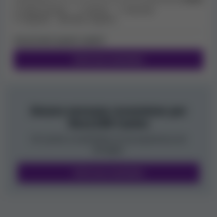
I casinò online impongono frequentemente delle
Molto positivo
Positivo
Neutrale
limitazioni relative agli importi che i giocatori possono
Negativo
Molto negativo
vincere o prelevare. Sebbene in genere siano
Hai provato questo casinò?
abbastanza elevati per la maggior parte dei giocatori, in
diversi casinò i limiti sulle vincite o sui prelievi sono
Scrivi una recensione
abbastanza restrittivi. Ecco perché controlliamo sempre
queste informazioni quando valutiamo i casinò. La
tabella qui sotto mostra i limiti di vincita e di prelievo
applicati dal casinò.
Ancora nessuna recensione per
Boss188 Casino
Limiti di prelievo
Limiti di vincita
Sii il primo a condividere la tua esperienza nel
MYR 50.000 al giorno
Nessun limite di vincita
dettaglio.
MYR 1.500.000 al mese
Scrivi una recensione
Nota:
è probabile che non tutti i metodi di
pagamento elencati sopra siano disponibili
sia per i depositi che per i prelievi. Inoltre,