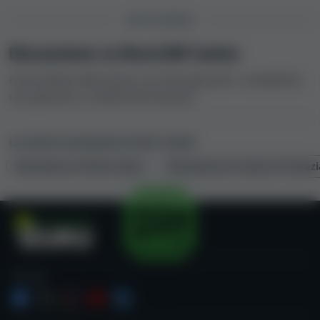
alcune opzioni di pagamento potrebbero
essere disponibili solo in alcuni Paesi.
DISCUSSIONE
Discussione su Boss188 Casino
Opzioni per le lingue e assistenza clienti
Parla di Boss188 Casino con altri giocatori: condividi la
disponibili
tua opinione o chiedi informazioni.
Quando analizziamo i casinò online, raccogliamo
informazioni sulla loro assistenza clienti e sulle opzioni
Le nostre recensioni di altri casinò
relative alle lingue. Nella tabella qui sotto, trovi una
Recensione di Sisal Casino
Recensione di Casino di Venezi
panoramica delle opzioni offerte a Boss188 Casino
relativamente alle lingue.
Lingua
Sito web
Assistenza clienti
Live chat
24/7
Inglese
Casino Guru
SEGUICI
24/7
Cinese
Vogliamo che i giocatori comprendano il gioco
d'azzardo.
24/7