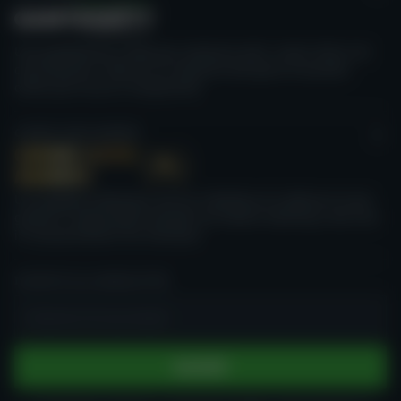
Una piattaforma creata per mostrare tutti i nostri sforzi nel
concretizzare l'idea di un'industria del gioco d'azzardo
online più sicura e trasparente.
CASINO GURU AWARDS
Un progetto ambizioso che ha l'obiettivo di celebrare le più
grandi e responsabili aziende nel settore iGaming e dar loro
il riconoscimento che meritano.
ISCRIVITI ALLA NEWSLETTER
Inserisci la tua email
Iscriviti