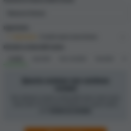
determiniamo il loro livello di correttezza.
Nei
Termini e condizioni di numerosi casinò troviamo
Nessuna licenza
regole che riteniamo poco corrette o palesemente
svantaggiose per i giocatori, poiché vengono spesso
Importante
usate dai casinò per evitare di corrispondere le vincite.
Importante:
Il casinò opera senza licenza
Nel corso della nostra procedura di revisione, non
Reclami su Boss188 Casino
abbiamo trovato regole ingiuste nei Termini e
condizioni di Boss188 Casino
.
Tutti
(0)
Aperti
(0)
Non risolti
(0)
Risolti
(0)
Rifi
Reclami dei giocatori relativi a Boss188
Casino
Questa sezione non contiene
reclami
Nel nostro metodo di recensione dei casinò, poniamo
Non abbiamo reclami su Boss188 Casino nella nostra
particolare attenzione ai reclami dei giocatori, perché ci
banca dati. Se hai avuto problemi con questi casinò,
forniscono
informazioni importanti sui problemi
puoi
inviare un reclamo
.
affrontati dai giocatori e sull'approccio dei casinò
nel risolverli
. Quando esaminiamo la sicurezza e la
correttezza di un casinò, prendiamo in considerazione