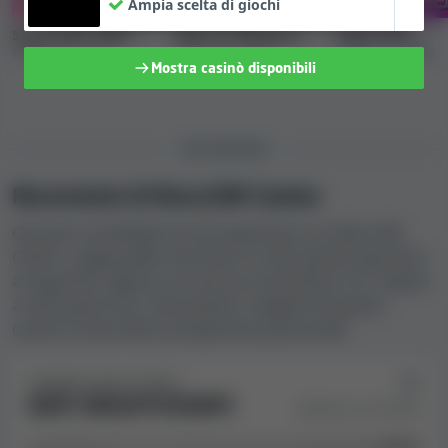
Ampia scelta di giochi
Dati aziendali e licenze di Boss188
Sugar Rush 1000
di
Gates of Olympus
di
Sugar Rush
di
Casino
Pragmatic Play
Pragmatic Play
Pragmatic Play
Mostra casinò disponibili
Boss188 Casino è di proprietà di
Cube Limited
ed ha
degli introiti annuali stimati superiori a $1,000,000. Si
tratta quindi di un casinò online fra i più piccoli,
RECENSIONI
secondo i nostri criteri di categorizzazione.
Recensioni di Boss188 Casino
Per quanto ne sappiamo,
Boss188 Casino non ha una
licenza di gioco
.
Qui puoi condividere le tue esperienze con Boss188
Casino. Leggi quello che hanno scritto gli altri giocatori
al riguardo, oppure scrivi la tua recensione e fa' sapere
Limite di vincite e di prelievo; opzioni di
a tutti quali sono i lati positivi e negativi di questo
pagamento
casinò in base alla tua esperienza personale.
Boss188 Casino accetta depositi tramite
8 metodi di
pagamento
. Comprende: Bank transfer, Hong Leong
FEEDBACK DEGLI UTENTI:
Bank, Malayan Banking Berhad (Maybank), CIMB Bank,
DATI INSUFFICIENTI
Basato su 0 utenti
RHB Bank, BSN Bank, Ambank, Public Bank.