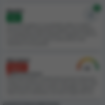
Per quanto ne sappiamo, Boss188 Casino non è su
alcuna blacklist rilevante. Se un casinò ha posto in una
0x
Blacklist
blacklist, come la nostra
blacklist Casino Guru
, può
None
darsi che non si sia comportato bene nei confronti dei
propri clienti. Quando si sceglie un casinò online in cui
Se un casinò appare in una blacklist valida, di solito è
giocare, riteniamo che questo aspetto non vada preso
perché ha delle caratteristiche negative. Noi prendiamo
in considerazione tutte le blacklist e regoliamo l'Indice di
alla leggera.
sicurezza del casinò in base al nostro parere sulla
situazione e la sua gravità.
Considerati tutti i fattori nella nostra recensione,
Boss188 Casino ha totalizzato un
Indice di sicurezza
pari a 6.4, che è di valore Inferiore alla media.
. Per chi
Altri fattori
è alla ricerca di un casinò online che metta al primo
posto la correttezza nell'esperienza di gioco che offre,
Negativi
questo casinò non è un'opzione valida.
Opera senza licenza
Anche altre qualità e caratteristiche possono influenzare
l'Indice di sicurezza di un casinò: limiti sulle vincite, limiti
Termini e condizioni di Boss188 Casino
di prelievo bassi, giochi o licenze contraffatte, supporto
clienti scarso o inesistente, una rete di negozi fisici ecc.
Esaminiamo i Termini e condizioni di ogni casinò che
valutiamo con grande attenzione al dettaglio e
Autorità di rilascio delle licenze