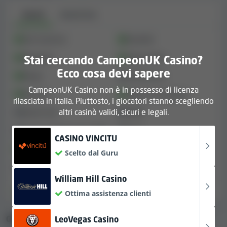
Al momento abbiamo
0 reclami riguardanti
Giochi
Giochi live
direttamente questo casinò
nel nostro database,
insieme a
160 reclami relativi ad altri casinò collegati
.
Slot machine
Roulette
A causa di questi reclami, abbiamo dato a questo casinò
Stai cercando CampeonUK Casino?
Blackjack
Video poker
626 punti di penalità totali
, di cui
626
provengono dai
Ecco cosa devi sapere
casinò collegati. Puoi trovare altre informazioni sui
Bingo
Scommesse
reclami e sui punti di penalità alla sezione "Spiegazioni
CampeonUK Casino non è in possesso di licenza
Baccarà
Giochi con jackpot
sull'Indice di sicurezza".
rilasciata in Italia. Piuttosto, i giocatori stanno scegliendo
altri casinò validi, sicuri e legali.
Giochi live
Poker
Feedback e recensioni degli utenti di
Craps e giochi con i dadi
Keno
CampeonUK Casino
CASINO VINCITU
Gratta e vinci
Scommesse di eSport
Scelto dal Guru
Casino Guru
mette a disposizione degli utenti una
Giochi “crash“
piattaforma per valutare i casinò online
e
William Hill Casino
condividere opinioni, feedback ed esperienze. In base ai
Disponibile:
8
Non disponibile:
7
Ottima assistenza clienti
dati raccolti, calcoliamo un punteggio sulla
soddisfazione degli utenti che va da Terribile a
Giochi più popolari
LeoVegas Casino
Eccelllente.