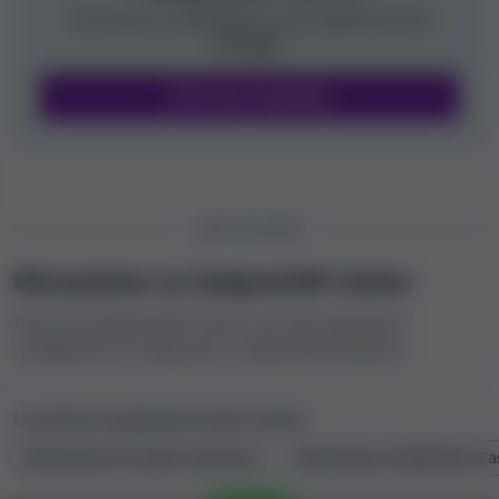
limiti di vincita
Sii il primo a condividere la tua esperienza nel
dettaglio.
CampeonUK Casino supporta
29 metodi di deposito
.
Comprende: Neteller, Skrill, PaysafeCard, Payz
Scrivi una recensione
(ecoPayz) , VISA, Mastercard, eps-Überweisung,
Euteller, Trustly Pay, PayPal, Nordea, Maestro, AstroPay,
Online bank transfer, Bank transfer, Skrill 1-Tap, OP-
Pohjola, Rapid Transfer, Interac, Oma Säästöpankki,
MuchBetter, S-Pankki, Alandsbanken, POP Pankki,
DISCUSSIONE
Handelsbanken, Aktia Bank, Danske Bank,
Säästöpankki, Klarna.
Discussione su CampeonUK Casino
Spesso esistono restrizioni su quanti soldi i giocatori
Parla di CampeonUK Casino con altri giocatori:
possono vincere o prelevare nei casinò online. In molti
condividi la tua opinione o chiedi informazioni.
casi, le soglie sono abbastanza elevate da non
scoraggiare la maggioranza dei giocatori, ma alcuni
casinò impongono limiti di vincita o di prelievo che
Le nostre recensioni di altri casinò
possono risultare piuttosto restrittivi. Ecco perché
Recensione di Casino Sanremo
Recensione di BetPoint Ca
cerchiamo queste informazioni per valutare i casinò. La
tabella che segue fornisce dettagli sui limiti di vincita e