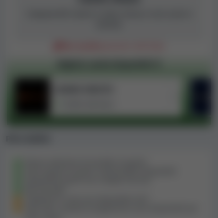
CampeonUK Casino è stato chiuso e non è più in
attività.
Non accetta
giocatori dall'Italia
Migliori casinò disponibili IT
CASINO VINCITU
Scelto dal Guru
Pro e contro
Buona selezione di provider di giochi
Varie opzioni di gioco responsabile disponibili
Disponibili giochi con croupier da vivo
Bel sito web
Supporto in chat non disponibile 24/7
Non tutti i metodi di pagamento sono disponibili per
tutti i paesi