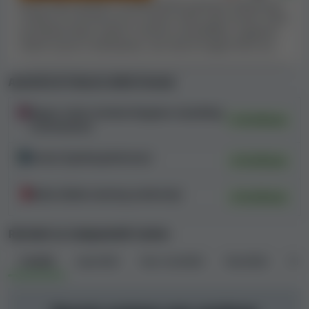
Anche altre qualità e caratteristiche possono influenzare
abbiamo raccolto. Data la correlazione tra
l'Indice di sicurezza di un casinò: limiti sulle vincite, limiti
questi casinò, per il calcolo dell'Indice di
di prelievo bassi, giochi o licenze contraffatte, supporto
clienti scarso o inesistente, una rete di negozi fisici ecc.
sicurezza di CampeonUK Casino abbiamo
tenuto in considerazione anche le
Autorità di rilascio delle licenze
caratteristiche dei casinò collegati. Di
conseguenza, l'Indice di sicurezza è più basso
Regno Unito (United Kingdom Gambling
rispetto a quello che avrebbe avuto questo
Verificata
Commission)
casinò senza i casinò collegati.
Svezia (Spelinspektionen)
Verificata
Termini e condizioni di CampeonUK
Malta (Malta Gaming Authority)
Casino
Verificata
Per recensire i casinò online,
esaminiamo
Reclami su CampeonUK Casino
approfonditamente i Termini e condizioni di ciascun
casinò per valutarne la correttezza
Tutti
(0)
Aperti
(0)
Non risolti
(0)
. Nei Termini e
Risolti
(0)
Rifi
condizioni di molti di loro, troviamo clausole e regole
che consideriamo ingiuste o clamorosamente