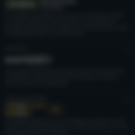
Giochi e slot disponibili su CampeonUK
Casino
Un'iniziativa che abbiamo lanciato con l'obiettivo di creare
un sistema globale di auto-esclusione, che permetta ai
Su CampeonUK Casino, è possibile trovare
questi tipi
giocatori più vulnerabili di bloccare il proprio accesso a tutte
di giochi
: Slot machine, Roulette, Blackjack, Video
le possibilità di gioco d'azzardo online.
poker, Bingo, Baccarà, Giochi con jackpot, Gratta e
vinci, Altri giochi di carte, Sport virtuali, Altri giochi.
GAMTEGRITY
Sono disponibili i giochi di
37 game provider
. Ecco
quali: NetEnt, Nolimit City, Apricot (Microgaming),
Play'n GO, Blueprint Gaming, Evolution Gaming,
Una piattaforma creata per mostrare tutti i nostri sforzi nel
concretizzare l'idea di un'industria del gioco d'azzardo
Pragmatic Play, Quickspin, Yggdrasil Gaming, Realtime
online più sicura e trasparente.
Gaming, Red Tiger Gaming, Big Time Gaming, iSoftBet,
NYX Gaming Group, Ezugi, Eyecon, PariPlay, Inspired
CASINO GURU AWARDS
Gaming, Gameburger Studios, Reel Kingdom, Synot
Games, Wizard games, Authentic Gaming, Skywind
Group, Stakelogic, Slingshot Studios, SpinPlay Games,
Gamomat, All For One Studios (ALL41), Aspire Games,
Un progetto ambizioso che ha l'obiettivo di celebrare le più
grandi e responsabili aziende nel settore iGaming e dar loro
Green Jade Games, Just For The Win, Snowborn Games,
il riconoscimento che meritano.