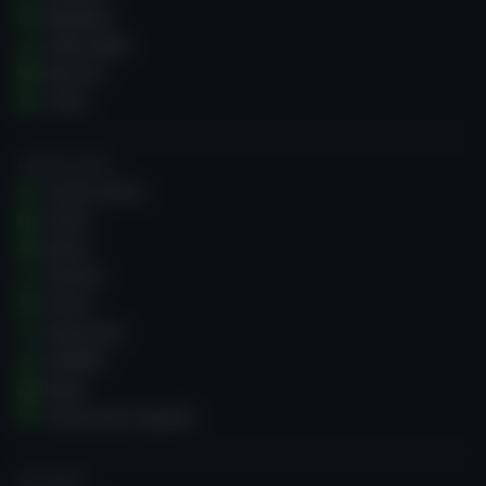
usate sia per i depositi che per i prelievi.
Blackjack
Analogamente, alcune opzioni di pagamento
Video poker
potrebbero essere disponibili solo in Paesi
Baccarà
selezionati.
Craps
CASINO GURU
Opzioni sulle lingue e sull'assistenza
Casinò online
clienti
Giochi
Per poter guidare i giocatori verso i casinò dotati di
Bonus
assistenza clienti e sito web in una lingua a loro
Reclami
comprensibile, esaminiamo le opzioni disponibili come
Forum
parte della nostra procedura di valutazione. Le opzioni
Recensioni
disponibili su CampeonUK Casino si trovano nella
ZOOMin
tabella qui sotto.
News
Casino Guru Awards
Lingua
Sito web
Assistenza clienti
Live chat
Inglese
SU DI NOI