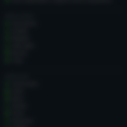
GUIDE AI GIOCHI
Slot machine
Roulette
Blackjack
Video poker
Baccarà
Craps
CASINO GURU
Casinò online
Giochi
Bonus
Reclami
Forum
Recensioni