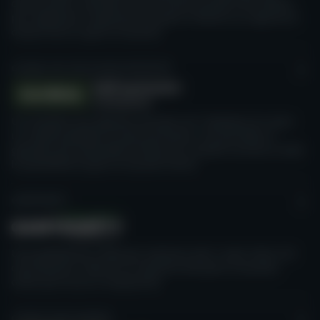
casinò online, orientati verso le buone pratiche del settore,
per migliorare l'esperienza di gioco e favorire un approccio
onesto verso il gioco d'azzardo.
GLOBAL SELF-EXCLUSION INITIATIVE
Un'iniziativa che abbiamo lanciato con l'obiettivo di creare
un sistema globale di auto-esclusione, che permetta ai
giocatori più vulnerabili di bloccare il proprio accesso a tutte
le possibilità di gioco d'azzardo online.
GAMTEGRITY
Una piattaforma creata per mostrare tutti i nostri sforzi nel
concretizzare l'idea di un'industria del gioco d'azzardo
online più sicura e trasparente.
CASINO GURU AWARDS