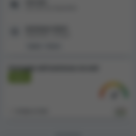
Live chat
Games, Prospect Gaming, Synot Games, Stakelogic,
Live chat non disponibile
Spilhuset, Kalamba Games, RAW iGaming, Hacksaw
Gaming, Reel Play.
Assistenza clienti:
Disponibile...
2
lingue
Bonus e codici offerti da Casino House
Inglese
Danese
I casinò online offrono bonus per attirare e trattenere i
giocatori, come incentivo per creare un conto e
cominciare a giocare. I tipi di bonus più diffusi sono i
Punteggio dell'assistenza via mail
bonus senza deposito (o spin gratuiti), ottenibili
Buono
semplicemente aprendo un conto di gioco, e i bonsu
deposito, elargiti dopo aver effettuato un deposito. I
casinò offrono anche promozioni come piani fedeltà,
bonus di benvenuto alla registrazione e codici bonus.
In base a
5
test
Attualmente, nella nostra banca dati c'è il seguente
bonus Casino House
:
50 SPIN GRATUITI
su Sweet Bonanza
RECENSIONI