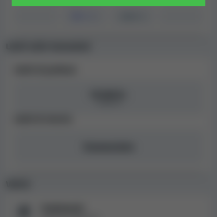
Per recensire i casinò online, i membri del nostro team
dedicato raccolgono informazioni sull'assistenza e sulle
lingua disponibili. Le lingue e le opzioni di assistenza
clienti disponibili su Casino House sono mostrate nella
Limiti sulle transazioni
tabella qui sotto.
Limiti di prelievo
Lingua
Sito web
Assistenza clienti
Live chat
50.000 kr.
Inglese
al giorno
Limiti di vincita
Danese
I membri del nostro team dedicato alle recensioni di
Sconosciuto
casinò hanno contattato i rappresentanti del casinò per
capire quanto le loro risposte siano utili, professionali e
veloci. L'assistenza clienti è di fondamentale
Valute
importanza per noi, perché può essere davvero utile
nella risoluzione di problemi col conto di gioco, con la
Tradizionali
registrazione su Casino House, con i prelievi e con altre