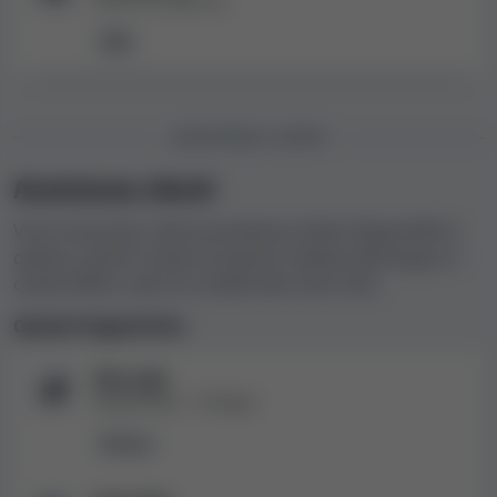
Valute fiat supportate.
difficoltà potenzialmente riscontrabili dal giocatore. In
DKK
base ai nostri test, abbiamo valutato l'assistenza clienti
di Casino House come
buona
.
Slot e altri giochi di Casino House
ASSISTENZA CLIENTI
Casino House dà ai giocatori la possibilità di giocare a
Assistenza clienti
questi tipi di giochi
: Slot machine, Roulette, Blackjack,
Vuoi conoscere i tipi di assistenza clienti disponibili in
Video poker, Bingo, Baccarà, Giochi con jackpot, Giochi
questo casinò? Scopri le opzioni relative alla lingua e i
live, Keno, Altri giochi di carte, Altri giochi, Giochi
canali offerti, oltre ai risultati dei nostri test.
"crash", Live show, Baccarat live, Blackjack live, Poker
live, Roulette live.
Opzioni linguistiche
Il catalogo di giochi di questo casinò comprende titoli di
Sito web
26 provider
. Ecco quali: NetEnt, Nolimit City, Play'n GO,
Disponibile...
1
lingua
Evolution Gaming, Pragmatic Play, Yggdrasil Gaming,
Red Tiger Gaming, Thunderkick, Big Time Gaming, ELK
Danese
Studios, Wazdan, 1X2 Gaming, Booming Games, Iron
Dog Studio, Relax Gaming, Slingo, Fantasma Games, Ela