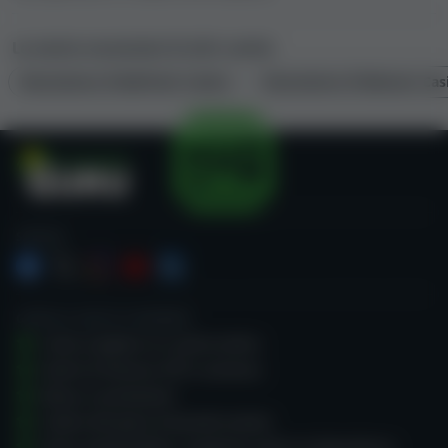
Le nostre recensioni di altri casinò
Recensione di BetPoint Casino
Recensione di Betsson Cas
Casino Guru
SEGUICI
Vogliamo che i giocatori comprendano il gioco
d'azzardo.
GUIDA AL GIOCO D'AZZARDO
Come scegliere un casinò online
Giochi di fortuna: RTP e varianza
Bonus e promozioni
Codice del gioco d’azzardo onesto
Gioco responsabile e supporto contro la dipendenza