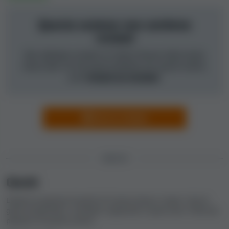
Il nostro approccio verso la valutazione dei casinò fa
Questa sezione non contiene
molto affidamento sui reclami dei giocatori, perché ci
reclami
danno
importanti informazioni sulle difficoltà
riscontrate dai giocatori e sul modo in cui i casinò le
Non abbiamo reclami su Casino House nella nostra
affrontano
. Quando calcoliamo l'Indice di sicurezza di
banca dati. Se hai avuto problemi con questi casinò,
un casinò, prendiamo in considerazione tutti i reclami
puoi
inviare un reclamo
.
ricevuti al nostro
Centro di risoluzione reclami
, oltre a
quelli inviati tramite altri canali.
Non abbiamo trovato
Invia un reclamo
alcun reclamo significativo
su
questo casinò.
Casino House: recensioni e feedback
GIOCHI
degli utenti
Giochi
Su Casino Guru,
i giocatori possono valutare e
Esplora la gamma di giochi di Casino House. Scopri i tipi di
recensire i casinò online
per esprimere idee, feedback
giochi disponibili, i provider supportati e quali sono i titoli più
ed esperienze. In base a queste informazioni,
popolari di questo casinò.