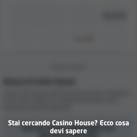
inferiore se considerato da solo, ma aumenta
leggermente per via della presenza di sedi
fisiche, grazie alla credibiltà che conferiscono
al casinò online.
Limiti di prelievo, limiti sulle vincite e
opzioni relative ai metodi di pagamento
BONUS CASINÒ
Casino House supporta
7 metodi di pagamento
.
Comprende: Mastercard, VISA, Maestro, Dankort,
Bonus di Casino House
MobilePay, NemKonto, nets.
Scopri tutti i bonus offerti da Casino House, compresi i
Generalmente, vincite e prelievi vengono regolati dai
bonus senza deposito e quelli di benvenuto che si
limiti impostati dal casinò. In molti casi, le soglie sono
ottengono al primo deposito.
abbastanza alte da non impattare sulla maggioranza
dei giocatori. Tuttavia, certi casinò impongono
Stai cercando Casino House? Ecco cosa
Nessun bonus disponibile per
restrizioni sulle vincite o sui prelievi che potrebbero
devi sapere
giocatori dall'Italia
risultare piuttosto limitanti. Ecco perché esaminiamo