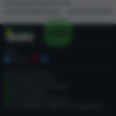
Le nostre recensioni di altri casinò
Recensione di BetPoint Casino
Recensione di DAZN Bet
Casino Guru
SEGUICI
Vogliamo che i giocatori comprendano il gioco
d'azzardo.
GUIDA AL GIOCO D'AZZARDO
Come scegliere un casinò
Giochi di fortuna: RTP e varianza
Bonus e promozioni
Codice del gioco d’azzardo onesto
Gioco responsabile e supporto contro la dipendenza