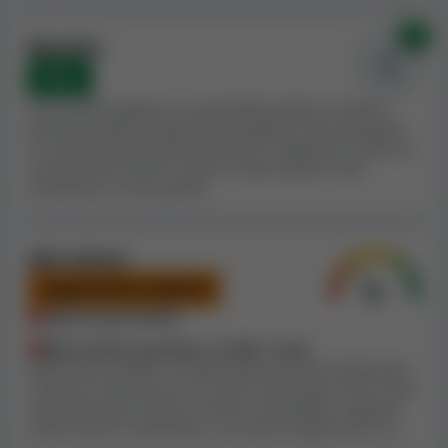
considerare questo fattore, al momento di scegliere un
casinò online in cui giocare.
0x
Blacklist
Considerati tutti i fattori nella nostra recensione, Casino
None
Lab ha totalizzato un
Indice di sicurezza pari a 2.6, che
Se un casinò appare in una blacklist valida, di solito è
è di valore Molto basso.
. Consigliamo fortemente ai
perché ha delle caratteristiche negative. Noi prendiamo
giocatori di evitare questo casinò e cercare alternative
in considerazione tutte le blacklist e regoliamo l'Indice di
con un Indice di sicurezza maggiore.
sicurezza del casinò in base al nostro parere sulla
situazione e la sua gravità.
T&C di Casino Lab
Altri fattori
Quando valutiamo i casinò online,
esaminiamo
Leggermente negativi
attentamente i Termini e condizioni di ogni casinò
per determinare il loro livello di correttezza
. Molti di
Opera senza licenza
essi hanno T&C che contengono regole e clausole che
Basso limite di prelievo: £7.000 / mese
consideriamo ingiuste o apertamente svantaggiose,
Anche altre qualità e caratteristiche possono influenzare
dato che possono essere usate contro i giocatori, come
l'Indice di sicurezza di un casinò: limiti sulle vincite, limiti
pretesto per trattenere le loro vincite in determinate
di prelievo bassi, giochi o licenze contraffatte, supporto
clienti scarso o inesistente, una rete di negozi fisici ecc.
circostanze.