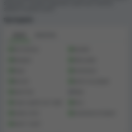
feedback degli utenti nel calcolo del nostro
disponibili, i provider supportati e quali sono i titoli più
Indice di sicurezza.
popolari di questo casinò.
Tipi di giochi
Informazioni aziendali e licenze di Casino
Giochi
Giochi live
Lab
Gli introiti annuali stimati di Casino Lab sono superiori a
Slot machine
Roulette
$5,000,000. Si tratta quindi di un casinò online di medie
Blackjack
Video poker
dimensioni, secondo i nostri criteri di categorizzazione.
Bingo
Scommesse
Per quanto ne sappiamo,
Casino Lab non ha ottenuto
Baccarà
Giochi con jackpot
una licenza
da parte di alcuna autorità di
regolamentazione.
Giochi live
Poker
Craps e giochi con i dadi
Keno
Informazioni sui metodi di pagamento e
sui limiti sulle vincite e sui prelievi
Gratta e vinci
Scommesse di eSport
Giochi “crash“
Casino Lab accetta
31 opzioni di pagamento
.