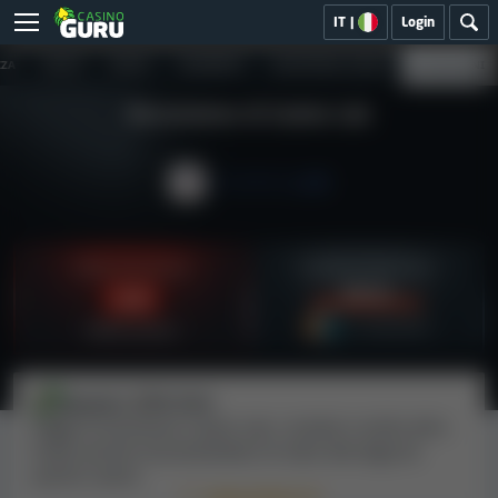
IT
|
Login
ZZA
GIOCHI
BONUS
PAGAMENTI
ASSISTENZA CLIENTI
RECENSIONI
Recensione di Casino Lab
Indice di sicurezza
Feedback degli utenti
Misto
2.6
7 recensioni
Molto basso
Samuel S.
05/2026
Leggi la recensione Casino Lab, i reclami e molto altro.
Scopri perché raccomandiamo di stare alla larga da
questo casinò.
Importante (1)