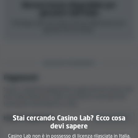
Nessun bonus disponibile per
HUF 2.800.000 al mese
giocatori dall'Italia
CHF 500 al giorno
Purtroppo, pare che Casino Lab non abbia bonus per i
CHF 7.000 al mese
giocatori del tuo Paese.
CZK 12.500 al giorno
CZK 175.000 al mese
NZD 1.000 al giorno
METODI DI PAGAMENTO
NZD 13.000 al mese
Pagamenti
PLN 2.000 al giorno
PLN 31.500 al mese
Scopri i metodi di pagamento supportati da Casino Lab,
oltre alle limitazioni e alle commissioni associate alle
transazioni verso/dal tuo conto.
Nota:
alcuni metodi di pagamento a
disposizione dei giocatori potrebbero non
Stai cercando Casino Lab? Ecco cosa
Metodi di pagamento
Mostra tutto
(31)
essere disponibili sia per i depositi che per i
devi sapere
prelievi. Inoltre, alcune opzioni potrebbero
essere disponibili solo in Paesi selezionati.
Casino Lab non è in possesso di licenza rilasciata in Italia.