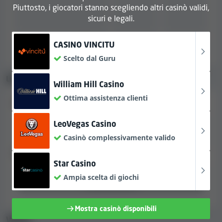
Piuttosto, i giocatori stanno scegliendo altri casinò validi,
sicuri e legali.
Opzioni sulle lingue e sull'assistenza
clienti
CASINO VINCITU
Scelto dal Guru
Per recensire i casinò online, i membri del nostro team
dedicato raccolgono informazioni sull'assistenza e sulle
Limiti sulle transazioni
William Hill Casino
lingua disponibili. La tabella che segue contiene
Ottima assistenza clienti
informazioni sulle lingue disponibili presso Casino Lab.
Limiti di prelievo
LeoVegas Casino
Lingua
Sito web
Assistenza clienti
Live chat
7.000 €
500 €
al mese
al giorno
Casinò complessivamente valido
Slovacco
Limiti di vincita
Star Casino
24/7
Inglese
Ampia scelta di giochi
Sconosciuto
Spagnolo
Mostra casinò disponibili
Valute
Portoghese