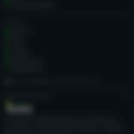
Casino Guru Awards
SU DI NOI
Su di noi
Storia
Team
Contatti
Termini d'uso
Mappa del sito
Home
Casinò online
Recensione di Casino Lab
CASINO GURU ACADEMY
Corsi formativi professionali gratuiti per i lavoratori dei
casinò online, orientati verso le buone pratiche del settore,
per migliorare l'esperienza di gioco e favorire un approccio