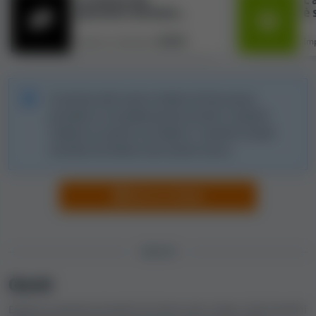
Le vincite del
L'
Casino Lab ha un punteggio relativo al Feedback degli
giocatore verranno
è 
utenti Misto, in base alle
7 recensioni degli utenti
nella
annullate.
nostra banca dati. Le recensioni sono consultabili in
A$250
Importo contestato:
Imp
questa pagina, alla sezione
Recensioni degli utenti
section.
Il calcolo del nostro Indice di Sicurezza
Nota:
ricorda che le recensioni degli utenti
prende in considerazione anche i reclami
potrebbero non essere la rappresentazione
relativi ai casinò correlati e i reclami inviati
più accurata della qualità di un casinò. Si sono
tramite siti diversi da Casino Guru.
verificati casi di recensioni false scritte dai
casinò per migliorare il proprio feedback
Invia un reclamo
utenti. E, al contrario, si sono verificati anche
casi di recensioni multiple lasciate da
giocatori insoddisfatti per danneggiare la
reputazione di un casinò. Facciamo del nostro
GIOCHI
meglio per filtrarle e calcolare un punteggio
Giochi
accurato relativo al feedback degli utenti.
Tuttavia, per sicurezza non includiamo il
Esplora la gamma di giochi di Casino Lab. Scopri i tipi di giochi