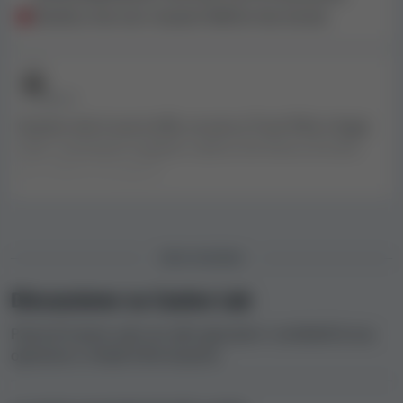
Sembra che non riceverò MAI le mie vincite
Non lo consiglierei
• 4 ANNI FA
Questo sito è una truffa, se vai su Trust Pilot e leggi
tutti i commenti negativi, vedrai che fanno di tutto
per evitare di pagare.
Non posso davvero credere che tu li abbia valutati
correttamente, altrimenti non gli daresti una buona
valutazione.
DISCUSSIONE
Discussione su Casino Lab
CasinoLab dovrebbe essere chiuso perché sono ladri!
Parla di Casino Lab con altri giocatori: condividi la tua
opinione o chiedi informazioni.