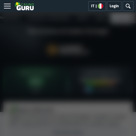
IT
|
Login
PANORAMICA
SICUREZZA E CORRETTEZZA
GIOCHI
BONUS
PAGAMENTI
Recensione di Casino Portugal
Indice di sicurezza
Feedback degli utenti
Dati insufficienti
8.5
2 recensioni
Alto
Endri K.
08/2025
Leggi la recensione di Casino Portugal, i reclami e molto
altro. Scopri perché lo consideriamo un ottimo casinò.
Sito del casinò