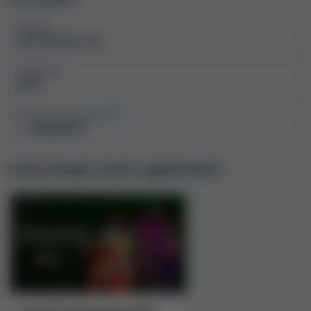
recensioni hanno esaminato attentamente la
Azienda
correttezza dei suoi Termini e condizioni, le licenze,
SFP Online, S.A
l'assistenza clienti, i limiti, i reclami dei giocatori e altri
importanti fattori.
Fondazione
2017
Abbiamo messo a punto l'Indice di sicurezza dei casinò,
una rappresentazione numerica e verbale della
Introiti annuali stimati
sicurezza e correttezza dei casinò online, in base a
> 1.000.000 €
queste informazioni raccolte. Maggiore è l'Indice di
sicurezza, maggiori sono le probabilità di giocare e
Casino Portugal: novità e aggiornamenti
vedersi pagate le proprie vincite senza problemi.
Casino Portugal ha totalizzato un Indice di sicurezza
Alto, pari a 8.5
: si tratta di un'opzione raccomandabile,
per la maggior parte dei giocatori, in termini di
correttezza e sicurezza. Continua a leggere la nostra
recensione di Casino Portugal per decidere
consapevolmente se questo casinò fa per te o no.