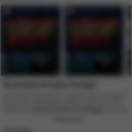
Recensione di Casino Portugal
Al momento di esaminare e valutare Casino Portugal, il
nostro team indipendente dedicato alle recensioni ha
analizzato
i suoi punti di forza e svantaggi
in base alla
nostra
metodologia di recensione dei casinò
.
Per
Mostra di più
determinare se questo casinò sia valido e sicuro,
oppure potenzialmente pericoloso
Info azienda
, i nostri addetti alle