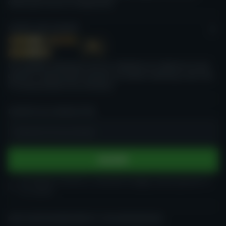
online più sicura e trasparente.
CASINO GURU AWARDS
Un progetto ambizioso che ha l'obiettivo di celebrare le più
grandi e responsabili aziende nel settore iGaming e dar loro
il riconoscimento che meritano.
ISCRIVITI ALLA NEWSLETTER
Inserisci la tua email
Iscriviti
Ho almeno 18 anni e, secondo la legge, posso giocare in
un casinò
GIOCA RESPONSABILMENTE E CON MODERAZIONE.