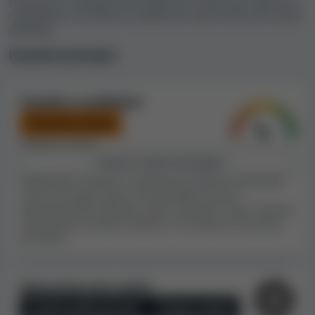
sicurezza è il parametro principale che usiamo per esprimere
è sicuro e onesto?
l'affidabilità, correttezza e qualità dei casinò online del nostro
database.
Per calcolare l'Indice di sicurezza di un casinò, usiamo
Parametri principali
una formula complessa che tiene in considerazione
una moltitudine di informazioni
che abbiamo
raccolto e valutato nel corso del nostro processo di
Termini e condizioni
valutazione. Per esempio: termini e condizioni del
Piuttosto iniqui
casinò, reclami dei giocatori, introiti stimati, blacklist e
altro ancora.
Problemi trovati:
Mostra analisi dettagliata
Esaminando CasinoandFriends, abbiamo letto e
Analizziamo i termini e condizioni di ciascun casinò alla
analizzato approfonditamente i suoi Termini e
ricerca di regole inique che potrebbero essere
condizioni. Abbiamo notato alcune regole o clausole
potenzialmente utilizzate contro i giocatori. Ogni clausola
ben poco corrette, pertanto
riteniamo che i Termini e
considerata scorretta risulterà in un Indice di sicurezza
condizioni siano piuttosto svantaggiosi
. Regole
più basso.
ingiuste o svantaggiose possono essere usate per
negare gli incassi ai giocatori. Pertanto, considerando
le informazioni che abbiamo raccolto, ti consigliamo
Dimensioni del casinò
fortemente di procedere con cautela, se scegli di
Casinò medio-piccolo
Gruppo medio