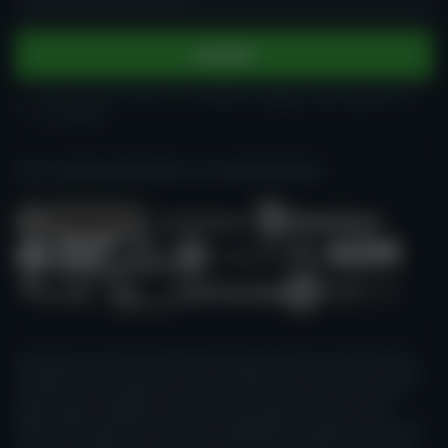
Inserisci la tua email
Iscriviti
Ho almeno 18 anni e, secondo la legge, posso giocare in
un casinò
GIOCA RESPONSABILMENTE E CON MODERAZIONE.
Casino.guru è una fonte indipendente di informazioni sui casinò online e
sui giochi da casinò online e non è controllato da alcun operatore di gioco
d’azzardo, né da qualsiasi altra istituzione. Tutte le nostre recensioni e
guide vengono realizzate onestamente, secondo le conoscenze e le
opinioni dei membri del nostro team indipendente di esperti. Tuttavia, tali
recensioni e guide vanno intese per solo scopo informativo e non vanno