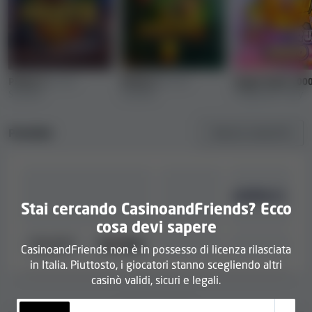
Gli introiti annuali stimati di CasinoandFriends sono
superiori a $1,000,000. In base alla categorizzazione che
usiamo, si tratta di un casinò online medio-piccolo.
CasinoandFriends ha una licenza
CasinoandFriends
. La
licenza è stata rilasciata da
United Kingdom Gambling
Pirots 3
di ELK
Pirots 2
di ELK
Sugar Rush 100
Studios
Studios
Pragmatic Play
Commission
.
Provider
Mostra tutto
(73)
Informazioni sui metodi di pagamento e
sui limiti sulle vincite e sui prelievi
CasinoandFriends accetta
5 opzioni di pagamento
.
Comprende: VISA, Mastercard, PayPal, Online bank
Stai cercando CasinoandFriends? Ecco
transfer, ApplePay.
cosa devi sapere
I casinò online impongono frequentemente delle
CasinoandFriends non è in possesso di licenza rilasciata
limitazioni relative agli importi che i giocatori possono
in Italia. Piuttosto, i giocatori stanno scegliendo altri
vincere o prelevare. Sebbene in genere siano
casinò validi, sicuri e legali.
abbastanza elevati per la maggior parte dei giocatori, in
BONUS CASINÒ