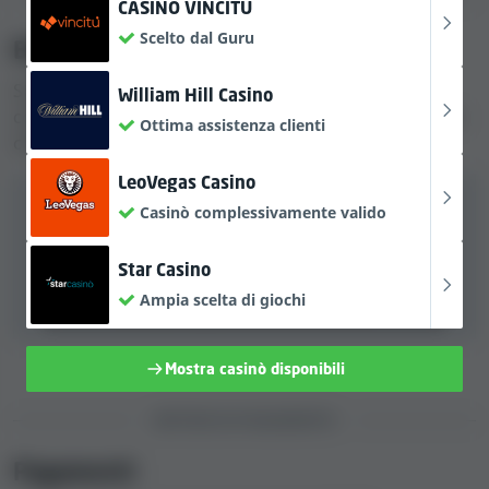
diversi casinò i limiti sulle vincite o sui prelievi sono
CASINO VINCITU
abbastanza restrittivi. Ecco perché controlliamo sempre
Scelto dal Guru
Bonus di CasinoandFriends
queste informazioni quando valutiamo i casinò. La
tabella qui sotto mostra i limiti di vincita e di prelievo
Scopri tutti i bonus offerti da CasinoandFriends,
William Hill Casino
applicati dal casinò.
compresi i bonus senza deposito e quelli di benvenuto
Ottima assistenza clienti
che si ottengono al primo deposito.
Limiti di prelievo
Limiti di vincita
LeoVegas Casino
GBP 10.000 al mese
Nessun limite di vincita
Nessun bonus disponibile per
Casinò complessivamente valido
giocatori dall'Italia
Nota:
alcuni metodi di pagamento a
Star Casino
Purtroppo, pare che CasinoandFriends non abbia
disposizione dei giocatori potrebbero non
bonus per i giocatori del tuo Paese.
Ampia scelta di giochi
essere disponibili sia per i depositi che per i
prelievi. Inoltre, alcune opzioni potrebbero
essere disponibili solo in Paesi selezionati.
Mostra casinò disponibili
METODI DI PAGAMENTO
Opzioni per le lingue e assistenza clienti
disponibili
Pagamenti