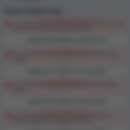
Per valutare i casinò online,
esaminiamo
Termini e condizioni iniqui
attentamente i Termini e condizioni di ogni casinò
per monitorarne la correttezza
. Nei T&C di molti
Le comuni strategie di ricerca dei bonus possono essere
casinò, individuiamo delle clausole che riteniamo
viste come una grave violazione dei T&C
ingiuste o potenzialmente penalizzanti. In alcuni casi,
Leggi tutta la regola e la nostra analisi
queste regole possono essere usate come scusa per
non pagare le vincite ai giocatori.
Il gioco a basso rischio può portare alla confisca delle
vincite
Nel corso della nostra procedura di revisione, abbiamo
trovato alcune regole o clausole discutibili. Per questo,
Leggi tutta la regola e la nostra analisi
riteniamo che i Termini e condizioni di
CasinoandFriends siano in qualche modo ingiusti
.
Il gioco a basso rischio può portare alla confisca delle
vincite
Nota:
per maggiori informazioni sulle nostre
Leggi tutta la regola e la nostra analisi
scoperte in merito ai Termini e condizioni,
clicca
qui
.
Le vincite potrebbero essere annullate se vengono
rilevate strategie di conteggio delle carte