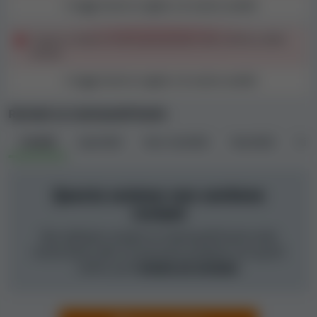
Leggi tutta la regola e la nostra analisi
Reclami dei giocatori su
CasinoandFriends
Il gioco a basso rischio può portare alla confisca delle
vincite
Il nostro approccio verso la valutazione dei casinò fa
molto affidamento sui reclami dei giocatori, perché ci
Leggi tutta la regola e la nostra analisi
danno
importanti informazioni sulle difficoltà
riscontrate dai giocatori e sul modo in cui i casinò le
Reclami su CasinoandFriends
affrontano
. Quando calcoliamo l'Indice di sicurezza di
un casinò, prendiamo in considerazione tutti i reclami
Tutti
(0)
Aperti
(0)
Non risolti
(0)
Risolti
(0)
Rifi
ricevuti al nostro
Centro di risoluzione reclami
, oltre a
quelli inviati tramite altri canali.
Questa sezione non contiene
Al momento abbiamo
0 reclami riguardanti
reclami
direttamente questo casinò
nel nostro database,
Non abbiamo reclami su CasinoandFriends nella
insieme a
2 reclami relativi ad altri casinò collegati
. A
nostra banca dati. Se hai avuto problemi con questi
causa di questi reclami, abbiamo dato a questo casinò
casinò, puoi
inviare un reclamo
.
45 punti di penalità totali
, di cui
45
provengono dai
casinò collegati. Puoi trovare altre informazioni sui
reclami e sui punti di penalità alla sezione "Spiegazioni