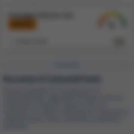
quelli già esistenti a continuare a giocare. I bonus
deposito e senza deposito sono le categorie più
Punteggio della live chat
comuni. Mentre i bonus deposito vengono elargiti solo
Mediocre
se il giocatore effettua un deposito, i bonus senza
deposito o spin gratuiti vengono dati ai giocatori senza
bisogno di versare. Tuttavia, tra le promozioni offerte
In base a
4
test
dai casinò è possibile trovare anche altri codici bonus,
bonus di benvenuto alla registrazione e programmi
fedeltà.
RECENSIONI
Attualmente la nostra banca dati ha
1 bonus di
Recensioni di CasinoandFriends
CasinoandFriends
:
Qui puoi condividere le tue esperienze con
150 SPIN EXTRA
su Big Bass Splash
CasinoandFriends. Leggi quello che hanno scritto gli
altri giocatori al riguardo, oppure scrivi la tua
Alcune offerte potrebbero essere fruibili solo per
recensione e fa' sapere a tutti quali sono i lati positivi e
giocatori di determinate aree geografiche. Per sapere
negativi di questo casinò in base alla tua esperienza
quali bonus puoi richiedere, consulta la sezione
personale.
'
Bonus
' di questa recensione.