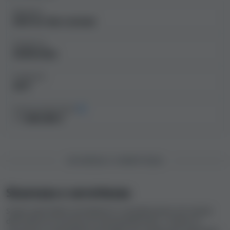
altri importanti elementi del casinò, il nostro team delle
Operatore
recensioni ha determinato
se si tratta di un casinò
Skill On Net Limited
regolare e sicuro, una truffa clamorosa o qualcosa
che ricade tra questi due estremi
.
Piattaforma
SkillOnNet
L'Indice di sicurezza di un casinò, derivante da questi
dati, indica la sicurezza e correttezza di un casinò
Fondazione
online. Più alto è l'Indice di sicurezza, maggiore è la
2017
garanzia di poter giocare e veder pagate le proprie
vincite senza problemi.
CasinoandFriends ha un
Introiti annuali stimati
> 1.000.000 €
Indice di sicurezza superiore alla media, pari a 7.6
, il
che significa che è un'opzione accettabile per alcuni
giocatori, ma ci sono tanti casinò più validi i termini di
sicurezza e correttezza. Leggi anche le nostre
SICUREZZA E CORRETTEZZA
recensioni su CasinoandFriends per saperne di più su
questo casinò. In questo modo potrai prendere una
Sicurezza e correttezza
decisione informata nel capire se fa per te.
Scopri quali fattori prendiamo in considerazione nel calcolo
dell'Indice di sicurezza di CasinoandFriends. L'Indice di
Indice di sicurezza di CasinoandFriends: