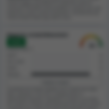
introiti maggiori permettono di rimborsare anche le
casinò non abbiamo trovato nulla di troppo grave.
vincite più consistenti senza problemi, e poiché sono stati
testati da un gran numero di giocatori. Consideriamo gli
CasinoenChile è un
casinò online grande
, in base alle
introiti stimati relativi agli ultimi 4 anni.
nostre stime o informazioni raccolte. Questo casinò ha
una
quantità di pagamenti negati molto bassa, in
base ai reclami dei giocatori
, relativamente alle sue
Rapporto reclami/dimensioni
dimensioni (oppure non ha ricevuto alcun reclamo).
Ottimo
Nella nostra valutazione, consideriamo sia le
Reclami totali:
1
dimensioni del casinò che i reclami dei giocatori,
Aperti
0
riconoscendo che i casino più grandi, avendo più
giocatori, spesso ricevono un numero di reclami più
Non risolti
0
alto.
Risolti
0
Rifiutati
1
In base alle informazioni che abbiamo trovato,
Esplora reclami
CasinoenChile non è menzionato in alcuna blacklist
rilevante. Se un casinò è menzionato in una blacklist,
La presenza di reclami significa che il casinò non tratta
bene i giocatori o che non si comporta bene in
compresa la nostra
blacklist di Casino Guru
, è probabile
determinate situazioni. Valutiamo il numero e la serietà
che abbia tenuto un comportamento scorretto nei
dei reclami in relazioni alle dimensioni del casinò, poiché
confronti dei clienti. Invitiamo i giocatori a considerare
è naturale che i casinò che hanno più giocatori avranno