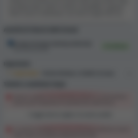
l'Indice di sicurezza di un casinò: limiti sulle vincite, limiti
circostanze.
di prelievo bassi, giochi o licenze contraffatte, supporto
clienti scarso o inesistente, una rete di negozi fisici ecc.
Nel corso della nostra procedura di revisione, abbiamo
trovato alcune regole o clausole discutibili. Tuttavia,
Autorità di rilascio delle licenze
complessivamente,
riteniamo che i Termini e
condizioni di CasinoenChile siano perlopiù onesti
.
Curaçao (Curaçao Gaming Authority)
Verificata
OGL/2024/922/0638
Nota:
le nostre scoperte specifiche derivanti
Importante
dall'analisi dei T&Cs sono disponibili
qui
.
Importante:
Vincite limitate a 10.000 $ al mese
Termini e condizioni iniqui
Reclami degli utenti per CasinoenChile
Giocare a giochi con restrizioni mentre si scommettono
I reclami dei giocatori sono una componente essenziale
bonus può comportare la perdita dei saldi bonus
della nostra procedura di analisi dei casinò, poiché ci
danno un'
idea chiara delle difficoltà affrontate dai
Leggi tutta la regola e la nostra analisi
giocatori e sul modo in cui i casinò le affrontano
. Per
calcolare l'Indice di sicurezza di ogni casinò,
Le comuni strategie di ricerca dei bonus possono essere
viste come una grave violazione dei T&C
esaminiamo tutti i reclami inviati tramite il nostro