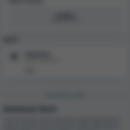
Mascot Gaming, Amusnet, Ruby Play.
Limiti di vincita
10.000 $
Bonus e codici di CasinoenChile
Totale giornaliero
I casinò online offrono bonus ai giocatori nuovi o già
esistenti per incentivarli ad aprire un conto e
Valute
cominciare a giocare. Bonus senza deposito, spin
gratuiti e bonus deposito sono alcuni dei tipi di bonus
Tradizionali
più cercati. I bonus senza deposito possono essere
Valute fiat supportate.
ottenuti registrando un account nel casinò, mentre i
bonus deposito si ottengono effettuando un
CLP
versamento. Tra le promozioni offerte dai casinò
troviamo inoltre codici bonus, bonus di benvenuto per
la registrazione e programmi fedeltà.
ASSISTENZA CLIENTI
In questo momento, la nostra banca dati ha
3 bonus di
Assistenza clienti
CasinoenChile
, tra cui:
Vuoi conoscere i tipi di assistenza clienti disponibili in
100% fino a $100.000 CLP
questo casinò? Scopri le opzioni relative alla lingua e i