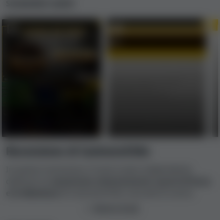
Screenshot casinò
Recensione di CasinoenChile
In questa recensione, il nostro team indipendente
dedicato ha
esaminato attentamente i punti di forza
e le debolezze
di CasinoenChile, secondo la nostra
metodologia di recensione dei casinò
. Esaminando le
Mostra di più
licenze, i Termini e condizioni, i reclami dei giocatori