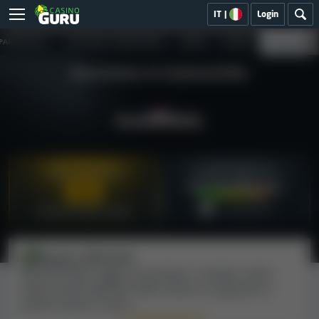
IT
|
Login
PANORAMICA
SICUREZZA E CORRETTEZZA
GIOCHI
BONUS
PAGAMENTI
Recensione di CasinoenChile
Indice di sicurezza
Feedback degli utenti
Dati insufficienti
5.0
1 recensione
Inferiore alla media
Munya S.
03/2026
CasinoenChile: leggi la recensione, i reclami e altro.
Scopri perché abbiamo delle riserve e se giocare in
questo casinò è sicuro.
Importante (1)