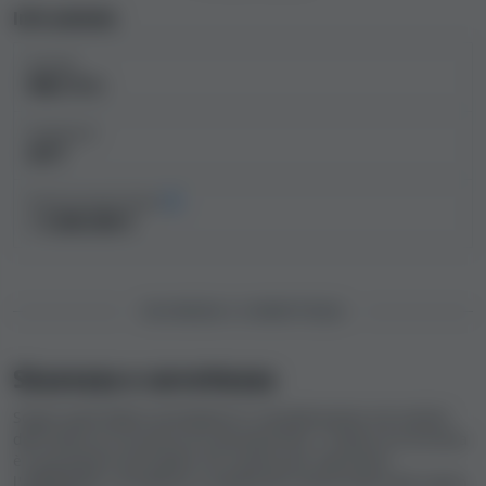
aggiornati, i limiti, l'assistenza clienti e altri elementi
Info azienda
essenziali del casinò, il nostro team dedicato alle
Azienda
recensioni ha individuato la soglia di sicurezza e
W&C N.V.
correttezza del casinò,
stabilendo se si tratta di
un'opzione regolare e sicura
oppure pericolosa per i
Fondazione
giocatori.
2017
In base alle informazioni raccolte, abbiamo calcolato
Introiti annuali stimati
l'Indice di sicurezza del casinò, ovvero il punteggio che
> 5.000.000 €
attribuiamo per descrivere la sicurezza e imparzialità
dei casinò online. Con un Indice di sicurezza più elevato,
aumentano le probabilità di giocare e di vedersi pagate
SICUREZZA E CORRETTEZZA
le proprie vincite senza intoppi.
CasinoenChile ha un
Indice di sicurezza Inferiore alla media, pari a 5.0
:
potrebbe non essere la scelta migliore per la maggior
Sicurezza e correttezza
parte dei giocatori, in termini di correttezza e sicurezza.
Scopri quali fattori prendiamo in considerazione nel calcolo
Dai un'occhiata alla nostra recensione completa di
dell'Indice di sicurezza di CasinoenChile. L'Indice di sicurezza
CasinoenChile, che offre informazioni utili a
è il parametro principale che usiamo per esprimere
determinare se questo casinò soddisfa i tuoi requisiti e
l'affidabilità, correttezza e qualità dei casinò online del nostro