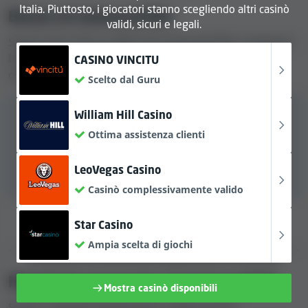
Italia. Piuttosto, i giocatori stanno scegliendo altri casinò
Bonus di CasinoenChile
validi, sicuri e legali.
Opzioni per le lingue e assistenza clienti
Scopri tutti i bonus offerti da CasinoenChile, compresi i
disponibili
bonus senza deposito e quelli di benvenuto che si
CASINO VINCITU
ottengono al primo deposito.
Scelto dal Guru
Quando analizziamo i casinò online, raccogliamo
informazioni sulla loro assistenza clienti e sulle opzioni
relative alle lingue. Le opzioni disponibili su
William Hill Casino
Nessun bonus disponibile per
CasinoenChile si trovano nella tabella qui sotto.
giocatori dall'Italia
Ottima assistenza clienti
Purtroppo, pare che CasinoenChile non abbia bonus
Lingua
Sito web
Assistenza clienti
Live chat
LeoVegas Casino
per i giocatori del tuo Paese.
Casinò complessivamente valido
Spagnolo
Star Casino
Il nostro team ha contattato l'assistenza clienti durante
il processo di revisione per ottenere un quadro preciso
Ampia scelta di giochi
METODI DI PAGAMENTO
della qualità del servizio. Riteniamo l'assistenza clienti
un elemento importante, poiché può essere
Metodi di pagamento di CasinoenChile
Mostra casinò disponibili
estremamente d'aiuto in caso di problemi con la
Scopri i metodi di pagamento supportati da