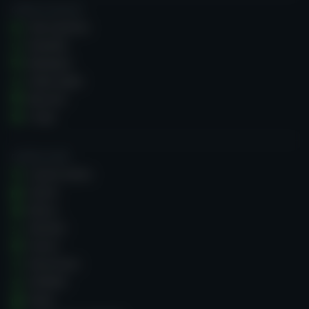
GUIDE AI GIOCHI
Slot machine
Roulette
Blackjack
Video poker
Baccarà
Craps
CASINO GURU
Casinò online
Giochi
Bonus
Reclami
Forum
Recensioni
ZOOMin
News