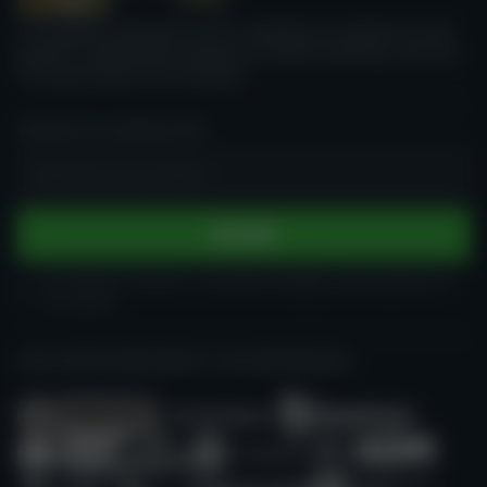
Un progetto ambizioso che ha l'obiettivo di celebrare le più
grandi e responsabili aziende nel settore iGaming e dar loro
il riconoscimento che meritano.
ISCRIVITI ALLA NEWSLETTER
Inserisci la tua email
Iscriviti
Ho almeno 18 anni e, secondo la legge, posso giocare in
un casinò
GIOCA RESPONSABILMENTE E CON MODERAZIONE.