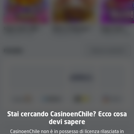
vincere o prelevare. Sebbene in genere siano
abbastanza elevati per la maggior parte dei giocatori, in
diversi casinò i limiti sulle vincite o sui prelievi sono
abbastanza restrittivi. Ecco perché controlliamo sempre
Sugar Rush 1000
di
Gates of Olympus
di
Sugar Rush
di
Pragmatic Play
Pragmatic Play
Pragmatic Play
queste informazioni quando valutiamo i casinò. La
tabella qui sotto mostra i limiti di vincita e di prelievo
applicati dal casinò.
Provider
Mostra tutto
(27)
Limiti di prelievo
Limiti di vincita
USD 10.000 al giorno
Limite giornaliero di vincite totali: USD 10.000
Nota:
è improbabile che tutte le opzioni di
pagamento menzionate possano essere
usate sia per i depositi che per i prelievi.
Stai cercando CasinoenChile? Ecco cosa
Analogamente, alcune opzioni di pagamento
potrebbero essere disponibili solo in Paesi
devi sapere
selezionati.
BONUS CASINÒ
CasinoenChile non è in possesso di licenza rilasciata in