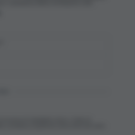
, l'assistenza clienti, le lmitazioni e altri
ha determinato
se si tratta di un casinò
ù
 tra questi due estremi
.
a la sicurezza e correttezza di un casinò online.
re problemi giocando o richiedendo un prelievo.
one
urezza superiore alla media, pari a 7.9
,
ente che ci sono casinò meglio posizionati in
i CryptoReels Casino per avere maggiori
sino: è sicuro e onesto?
EZZA
ta formula che prende in considerazione
 nostra recensione. Per esempio: introiti
i sicurezza di CryptoReels Casino. L'Indice di
à, correttezza e qualità dei casinò online del nostro