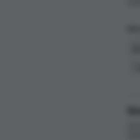
Esami
impor
regol
Info
L'Ind
Con u
Azie
Sebb
Ape
ovver
termi
Intro
< 1
infor
Ind
Si
Calco
una 
Scopri
stima
sicure
datab