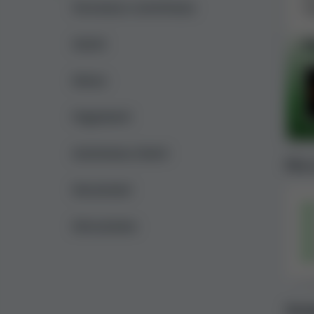
Sicurezza e correttezza
mi
Giochi
Mi
Bonus
Pagamenti
Assistenza clienti
Pro 
Recensioni
Discussione
Scre