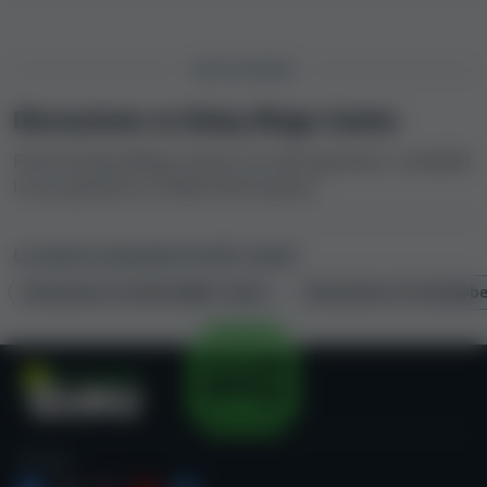
DISCUSSIONE
Assistenza clienti e lingue disponibili
Discussione su Daisy Bingo Casino
Per valutare i casinò, raccogliamo sempre informazioni
sulle lingue disponibili e le opzioni di assistenza clienti
Parla di Daisy Bingo Casino con altri giocatori: condividi
offerte. Le lingue e le opzioni di assistenza clienti
la tua opinione o chiedi informazioni.
disponibili su Daisy Bingo Casino sono mostrate nella
tabella qui sotto.
Le nostre recensioni di altri casinò
Lingua
Sito web
Assistenza clienti
Live chat
Recensione di AdmiralBet Casino
Recensione di Stanleybe
Inglese
Per capire quanto l'assistenza clienti sia solerte,
professionale ed efficace, la contattiamo direttamente,
come parte della nostra metodologia di valutazione dei
casinò. L'assistenza clienti è di fondamentale
Casino Guru
SEGUICI
importanza per noi, perché può essere davvero utile