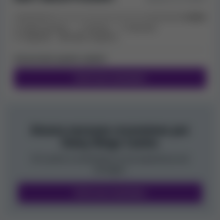
Spesso, i limiti su vincite e prelievi sono abbastanza
elevati da non risultare troppo impattanti per la
Molto positivo
Positivo
Neutrale
maggior parte dei giocatori. Tuttavia, ci sono casinò che
Negativo
Molto negativo
impongono limitazioni piuttosto restrittive sugli importi
relativi a vincite e prelievi. Ecco perché prendiamo in
Hai provato questo casinò?
considerazione queste limitazioni nelle nostre
Scrivi una recensione
recensioni. Nella tabella qui sotto puoi trovare
informazioni sui limiti di vincita e di prelievo di questo
casinò.
Limiti di prelievo
Limiti di vincita
Ancora nessuna recensione per
Daisy Bingo Casino
Nessun limite
Nessun limite di vincita
Sii il primo a condividere la tua esperienza nel
dettaglio.
Nota:
è possibile che alcuni dei metodi di
pagamento citati non siano disponibili sia per
Scrivi una recensione
i depositi che per i prelievi. Inoltre, la
disponibilità di determinati metodi di
pagamento può variare in base al Paese.