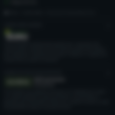
Mappa del sito
Bonus e codici promo per Daisy Bingo
Casino
Home
Casinò online
Recensione di Daisy Bingo Casino
I casinò online offrono bonus per attirare e trattenere i
CASINO GURU ACADEMY
giocatori, come incentivo per creare un conto e
cominciare a giocare. I tipi di bonus più diffusi sono i
bonus senza deposito (o spin gratuiti), ottenibili
Corsi formativi professionali gratuiti per i lavoratori dei
semplicemente aprendo un conto di gioco, e i bonsu
casinò online, orientati verso le buone pratiche del settore,
per migliorare l'esperienza di gioco e favorire un approccio
deposito, elargiti dopo aver effettuato un deposito. I
onesto verso il gioco d'azzardo.
casinò offrono anche promozioni come piani fedeltà,
bonus di benvenuto alla registrazione e codici bonus.
GLOBAL SELF-EXCLUSION INITIATIVE
Attualmente, nella nostra banca dati c'è il seguente
bonus Daisy Bingo Casino
:
Un'iniziativa che abbiamo lanciato con l'obiettivo di creare
100% fino a £35
un sistema globale di auto-esclusione, che permetta ai
giocatori più vulnerabili di bloccare il proprio accesso a tutte
Tieni presente che alcuni di questi bonus possono
le possibilità di gioco d'azzardo online.
essere rivolti solo ai giocatori di determinati Paesi. Per