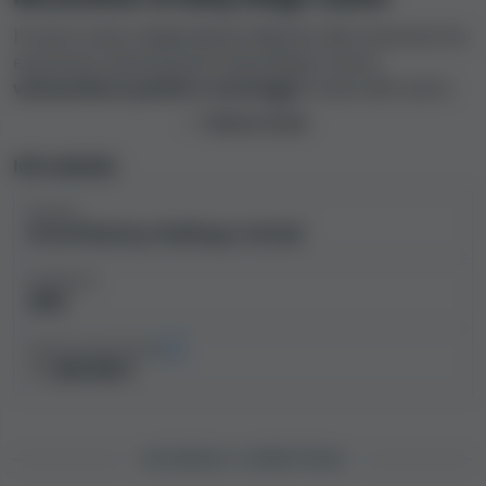
Il nostro team indipendente dedicato alle recensioni ha
esaminato attentamente Daisy Bingo Casino,
valutandone qualità e svantaggi
in base alla nostra
procedura di recensione dei casinò
. Per stabilire la
Mostra di più
sicurezza di questo casinò, il nostro team dedicato alle
recensioni ha esaminato fattori fondamentali, come la
Info azienda
correttezza dei suoi Termini e condizioni, le licenze, i
Azienda
reclami dei giocatori, l'assistenza clienti, i limiti, e altri
Grand Battery Holdings Limited
aspetti rilevanti, al fine di determinare
dove su
posiziona nello spettro da "casinò regolare e sicuro"
Fondazione
a "potenziale truffa"
.
2004
In base ai dati raccolti, abbiamo determinato l'Indice di
Introiti annuali stimati
sicurezza del casinò, ovvero un punteggio attribuito ai
< 1.000.000 €
casinò online per indicare il loro livello di sicurezza e
correttezza. Più alto è l'Indice di sicurezza, maggiore è
la garanzia di poter giocare e veder pagate le proprie
SICUREZZA E CORRETTEZZA
vincite senza problemi.
Daisy Bingo Casino ha un