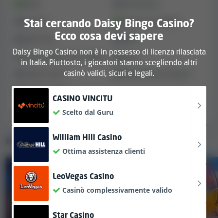
valutare il casinò sul nostro sito e condividere la tua
Bingo
Scommesse
esperienza.
Stai cercando Daisy Bingo Casino?
Baccarà
Giochi con jackpot
Ecco cosa devi sapere
Giochi live
Poker
Nota:
le recensioni degli utenti potrebbero
Daisy Bingo Casino non è in possesso di licenza rilasciata
non rispecchiare fedelmente la qualità del
Craps e giochi con i dadi
Keno
in Italia. Piuttosto, i giocatori stanno scegliendo altri
casinò. Alcuni casinò potrebbero inviare
casinò validi, sicuri e legali.
Gratta e vinci
Scommesse di eSport
recensioni false per migliorare il loro
punteggio sul feedback degli utenti; inoltre,
Giochi “crash“
CASINO VINCITU
possono esserci giocatori insoddisfatti che
Scelto dal Guru
inviano diverse recensioni negative per
Disponibile:
3
Non disponibile:
12
abbassare il punteggio del casinò. Facciamo
del nostro meglio per filtrarle e calcolare un
William Hill Casino
Giochi più popolari
punteggio accurato relativo al feedback degli
Ottima assistenza clienti
utenti. Nonostante ciò, non includiamo il
feedback degli utenti nel calcolo del nostro
LeoVegas Casino
Indice di sicurezza.
Casinò complessivamente valido
Star Casino