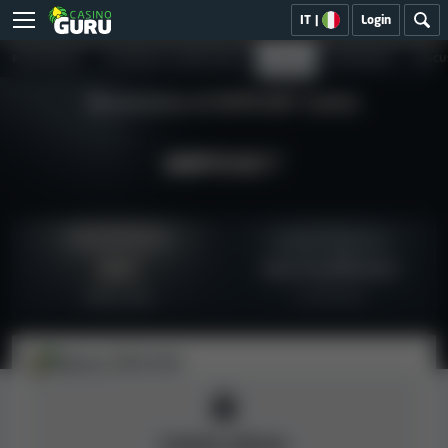
IT
|
Login
PANORAMICA
SICUREZZA E CORRETTEZZA
GIOCHI
RECENSIONI
DISCU
Recensione di ESPN BET Casino
Indice di sicurezza
Feedback degli utenti
9.7
Dati insufficienti
0 recensioni
Molto alto
Mirka D.
04/2026
Casinò chiuso