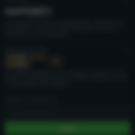
GAMTEGRITY
Ricorda che i giocatori di determinate zone potrebbero
non avere accesso a queste offerte. Per vedere quali
Una piattaforma creata per mostrare tutti i nostri sforzi nel
bonus potresti richiedere, consulta la sezione '
Bonus
'
concretizzare l'idea di un'industria del gioco d'azzardo
di questa recensione.
online più sicura e trasparente.
CASINO GURU AWARDS
Un progetto ambizioso che ha l'obiettivo di celebrare le più
grandi e responsabili aziende nel settore iGaming e dar loro
il riconoscimento che meritano.
ISCRIVITI ALLA NEWSLETTER
Inserisci la tua email
Iscriviti