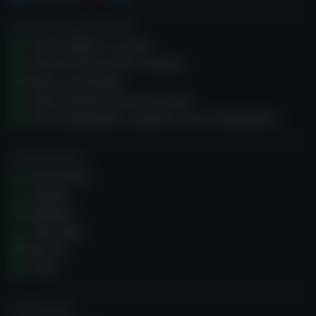
d'azzardo.
Per valutare i casinò, raccogliamo sempre informazioni
sulle lingue disponibili e le opzioni di assistenza clienti
GUIDA AL GIOCO D'AZZARDO
offerte. Nella tabella qui sotto, trovi una panoramica
Come scegliere un casinò
delle opzioni offerte a ESPN BET Casino relativamente
Giochi di fortuna: RTP e varianza
alle lingue.
Bonus e promozioni
Codice del gioco d’azzardo onesto
Lingua
Sito web
Assistenza clienti
Live chat
Gioco responsabile e supporto contro la dipendenza
24/7
Inglese
GUIDE AI GIOCHI
Per capire quanto l'assistenza clienti sia solerte,
Slot machine
professionale ed efficace, la contattiamo direttamente,
Roulette
come parte della nostra metodologia di valutazione dei
Blackjack
casinò. Per noi l'assistenza clienti è un servizio
Video poker
importante, poiché il suo scopo è quello di risolvere gli
Baccarà
eventuali problemi relativi alla registrazione su ESPN
Craps
BET Casino, alla gestione del conto di gioco, alla
procedura di prelievo ecc. In base alle risposte che
abbiamo ricevuto durante la fase di test, potremmo
CASINO GURU