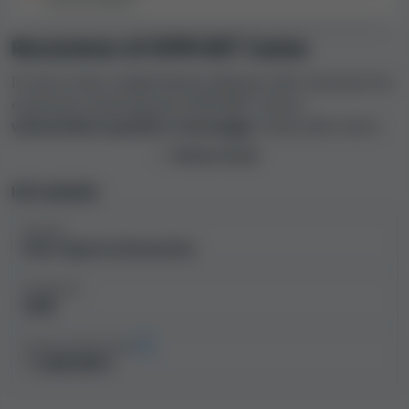
Recensione di ESPN BET Casino
Il nostro team indipendente dedicato alle recensioni ha
esaminato attentamente ESPN BET Casino,
valutandone qualità e svantaggi
in base alla nostra
procedura di recensione dei casinò
. Per stabilire la
Mostra di più
sicurezza di questo casinò, il nostro team dedicato alle
recensioni ha esaminato fattori fondamentali, come la
Info azienda
correttezza dei suoi Termini e condizioni, le licenze, i
Azienda
reclami dei giocatori, l'assistenza clienti, i limiti, e altri
Penn Sports Interactive
aspetti rilevanti, al fine di determinare
dove su
posiziona nello spettro da "casinò regolare e sicuro"
Fondazione
a "potenziale truffa"
.
2020
In base ai dati raccolti, abbiamo determinato l'Indice di
Introiti annuali stimati
sicurezza del casinò, ovvero un punteggio attribuito ai
> 5.000.000 €
casinò online per indicare il loro livello di sicurezza e
correttezza. Più alto è l'Indice di sicurezza, maggiore è