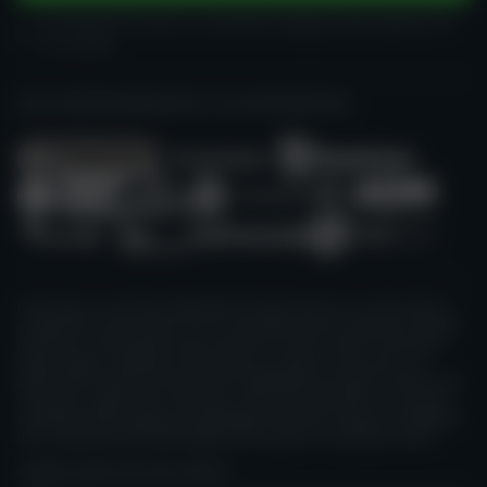
Ho almeno 18 anni e, secondo la legge, posso giocare in
un casinò
GIOCA RESPONSABILMENTE E CON MODERAZIONE.
Casino.guru è una fonte indipendente di informazioni sui casinò online e
sui giochi da casinò online e non è controllato da alcun operatore di gioco
d’azzardo, né da qualsiasi altra istituzione. Tutte le nostre recensioni e
guide vengono realizzate onestamente, secondo le conoscenze e le
opinioni dei membri del nostro team indipendente di esperti. Tuttavia, tali
recensioni e guide vanno intese per solo scopo informativo e non vanno
considerate alla stregua di consigli legali. Assicurati sempre di soddisfare
tutti i requisiti previsti dalla legge prima di giocare in qualsiasi casinò.
CASINO GURU IN ALTRE LINGUE