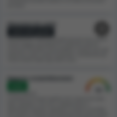
considerata scorretta risulterà in un Indice di sicurezza
altro ancora.
più basso.
Esaminando ESPN BET Casino, abbiamo letto e
analizzato approfonditamente i suoi Termini e
Dimensioni del casinò
condizioni.
Per quanto ne sappiamo, non sono
presenti regole o clausole che potrebbero essere
Casinò molto grande
considerate ingiuste o svantaggiose.
Questo è un
Generalmente i casinò più grandi sono più sicuri, poiché
ottimo segno, poiché regole del genere potrebbero
introiti maggiori permettono di rimborsare anche le
potenzialmente essere utilizzate contro i giocatori per
vincite più consistenti senza problemi, e poiché sono stati
testati da un gran numero di giocatori. Consideriamo gli
giustificare una mancata corresponsione delle vincite.
introiti stimati relativi agli ultimi 4 anni.
ESPN BET Casino è un
casinò online molto grande
, in
base alle nostre stime o informazioni raccolte. In
Rapporto reclami/dimensioni
rapporto alle sue dimensioni, questo casinò ha una
quantità molto bassa di vincite oggetto di dispute
Ottimo
nei reclami inviati dai giocatori
(o non ha ricevuto
Reclami totali:
0
alcun reclamo). Prendiamo in considerazione la
La presenza di reclami significa che il casinò non tratta
correlazione tra dimensioni del casinò e reclami dei
bene i giocatori o che non si comporta bene in
determinate situazioni. Valutiamo il numero e la serietà
giocatori in relazione, poiché i casinò più grandi
dei reclami in relazioni alle dimensioni del casinò, poiché
tendono a ricevere più reclami, per via del maggior