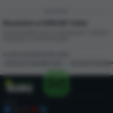
relativi a vincite e prelievi. Ecco perché prendiamo in
considerazione queste limitazioni nelle nostre
DISCUSSIONE
recensioni. Nella tabella qui sotto puoi trovare
informazioni sui limiti di vincita e di prelievo di questo
Discussione su ESPN BET Casino
casinò.
Parla di ESPN BET Casino con altri giocatori: condividi la
tua opinione o chiedi informazioni.
Limiti di prelievo
Limiti di vincita
Nessun limite
Nessun limite di vincita
Le nostre recensioni di altri casinò
Nota:
è probabile che non tutti i metodi di
Recensione di AdmiralBet Casino
Recensione di Stanleybe
pagamento elencati sopra siano disponibili
sia per i depositi che per i prelievi. Inoltre,
alcune opzioni di pagamento potrebbero
essere disponibili solo in alcuni Paesi.
Casino Guru
SEGUICI
Assistenza clienti e lingue disponibili
Vogliamo che i giocatori comprendano il gioco