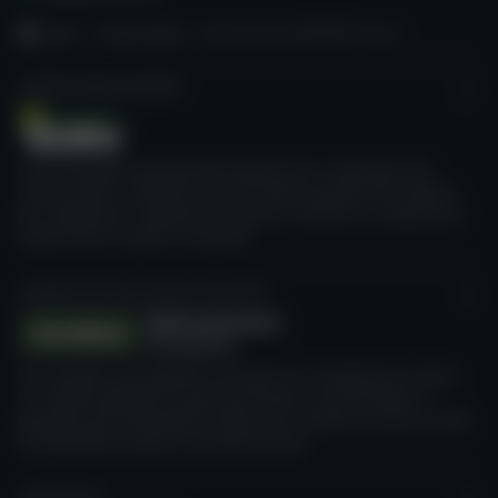
Game Studios, AGS, Anaxi, White Hat Studios, Pixiu
Home
Casinò online
Recensione di ESPN BET Casino
Gaming, Konami, Everi, Reel Play.
CASINO GURU ACADEMY
Bonus e codici promo per ESPN BET
Casino
Corsi formativi professionali gratuiti per i lavoratori dei
I bonus, per i giocatori nuovi o quelli già esistenti, sono
casinò online, orientati verso le buone pratiche del settore,
un mezzo usato dai casinò online per motivare le
per migliorare l'esperienza di gioco e favorire un approccio
persone a registrarsi e provare la loro gamma di giochi.
onesto verso il gioco d'azzardo.
I più comuni sono i bonus senza deposito o gli spin
gratuiti ottenibili semplicemente registrandosi e i
GLOBAL SELF-EXCLUSION INITIATIVE
bonus deposito elargiti ai giocatori che hanno fatto un
deposito. Detto questo, i casinò potrebbero offrire
anche altri tipi di codici bonus, bonus di benvenuto per
Un'iniziativa che abbiamo lanciato con l'obiettivo di creare
la registrazione o programmi fedeltà.
un sistema globale di auto-esclusione, che permetta ai
giocatori più vulnerabili di bloccare il proprio accesso a tutte
Tuttavia, ci dispiace informarti che al momento non
le possibilità di gioco d'azzardo online.
abbiamo bonus di ESPN BET Casino nella nostra banca
dati.