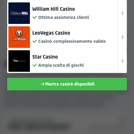
Gratta e vinci
Scommesse di eSport
ad esempio ai casi in cui i casinò scrivono
William Hill Casino
Giochi “crash“
recensioni false per incrementare il loro
Ottima assistenza clienti
feedback utenti, oppure ai giocatori
Disponibile:
1
Non disponibile:
14
insoddisfatti che lasciano numerose
LeoVegas Casino
recensioni negative per intaccare la
Casinò complessivamente valido
reputazione del casinò. Mettiamo tutto il
nostro impegno nel filtrarle e calcolare un
RECENSIONI
punteggio basato sul feedback degli utenti
Star Casino
Recensioni di Fortune.st Casino
oggettivamente accurato; nonostante ciò,
Ampia scelta di giochi
non includiamo il feedback degli utenti nel
Qui puoi condividere le tue esperienze con Fortune.st
calcolo del nostro Indice di sicurezza.
Casino. Leggi quello che hanno scritto gli altri giocatori
Mostra casinò disponibili
al riguardo, oppure scrivi la tua recensione e fa' sapere
a tutti quali sono i lati positivi e negativi di questo
Licenze e dati dell'azienda
casinò in base alla tua esperienza personale.
Gli introiti annuali stimati di Fortune.st Casino sono
superiori a $1,000,000. In base alla categorizzazione che
FEEDBACK DEGLI UTENTI:
DATI INSUFFICIENTI
usiamo, si tratta di un casinò online tra i più piccoli.
Basato su 0 utenti