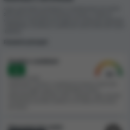
ha un Indice di sicurezza pari a 6.8.
Tuttavia,
trattandosi di uno dei
casinò online più recenti
,
Scopri quali fattori prendiamo in considerazione nel calcolo
dell'Indice di sicurezza di Fortune.st Casino. L'Indice di
potremmo non disporre di dati sufficienti per una
sicurezza è il parametro principale che usiamo per esprimere
valutazione sulla sua sicurezza. Ecco perché lo abbiamo
l'affidabilità, correttezza e qualità dei casinò online del nostro
classificato come casinò online Recente, per ora. Leggi
database.
la nostra recensione di Fortune.st Casino per avere
Parametri principali
maggiori informazioni su questo casinò e decidere se
fa per te.
Termini e condizioni
Indice di sicurezza: correttezza e
Equi
sicurezza di Fortune.st Casino
Problemi trovati:
Analizziamo i termini e condizioni di ciascun casinò alla
Calcoliamo l'Indice di sicurezza di un casinò secondo
ricerca di regole inique che potrebbero essere
un'elaborata formula che prende in considerazione
potenzialmente utilizzate contro i giocatori. Ogni clausola
una gran quantità di dati
che abbiamo raccolto e
considerata scorretta risulterà in un Indice di sicurezza
valutato nella nostra recensione. Per esempio: introiti
più basso.
stimati del casinò, reclami dei giocatori, T&C, blacklist e
così via.
Dimensioni del casinò