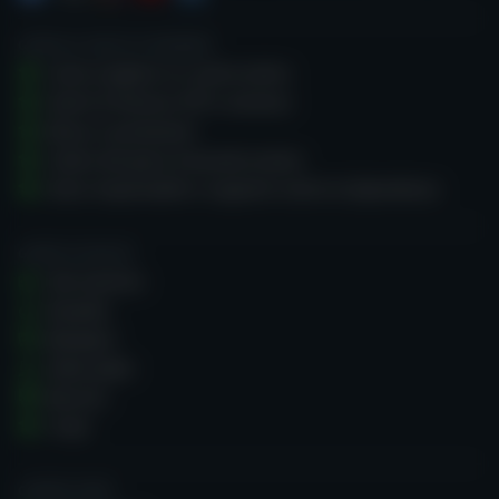
d'azzardo.
ETH 561,4 alla settimana
GUIDA AL GIOCO D'AZZARDO
ETH 2.245,6 al mese
Come scegliere un casinò online
USDT 100.000 al giorno
Giochi di fortuna: RTP e varianza
USDT 700.000 alla settimana
Bonus e promozioni
Codice del gioco d’azzardo onesto
USDT 2.800.000 al mese
Gioco responsabile e supporto contro la dipendenza
Nota:
è possibile che non tutti i metodi di
GUIDE AI GIOCHI
pagamento elencati sopra siano disponibili
Slot machine
sia per i depositi che per i prelievi. Inoltre,
determinati metodi di pagamento potrebbero
Roulette
essere disponibili solo in alcuni Paesi.
Blackjack
Video poker
Baccarà
Opzioni per le lingue e assistenza clienti
Craps
disponibili
CASINO GURU
Come parte della nostra procedura di recensione dei