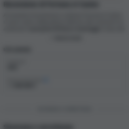
Recensione di Fortune.st Casino
Al momento di esaminare e valutare Fortune.st Casino,
il nostro team indipendente dedicato alle recensioni ha
analizzato
i suoi punti di forza e svantaggi
in base alla
nostra
metodologia di recensione dei casinò
.
Per
Mostra di più
determinare se questo casinò sia valido e sicuro,
oppure potenzialmente pericoloso
Info azienda
, i nostri addetti alle
recensioni hanno esaminato attentamente la
Fondazione
correttezza dei suoi Termini e condizioni, le licenze,
2022
l'assistenza clienti, i limiti, i reclami dei giocatori e altri
importanti fattori.
Introiti annuali stimati
< 1.000.000 €
Abbiamo messo a punto l'Indice di sicurezza dei casinò,
una rappresentazione numerica e verbale della
sicurezza e correttezza dei casinò online, in base a
queste informazioni raccolte. Con un Indice di sicurezza
SICUREZZA E CORRETTEZZA
più alto, è meno probabile riscontrare problemi
giocando o richiedendo un prelievo.
Fortune.st Casino
Sicurezza e correttezza