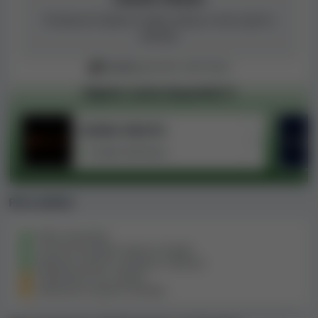
Fortune.st Casino è stato chiuso e non è più in
attività.
Accetta
giocatori dall'Italia
Migliori casinò disponibili IT
CASINO VINCITU
Scelto dal Guru
Pro e contro
VPN consentita
Limite di prelievo sopra la media
Depositi, giochi e prelievi in Bitcoin
Proprietari non rivelati
Selezione di giochi limitata