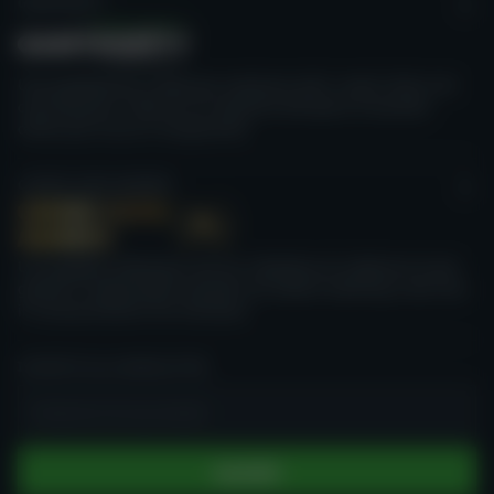
benvenuto alla registrazione e programmi fedeltà.
GAMTEGRITY
Purtroppo, al momento non abbiamo bonus di
Fortune.st Casino nella nostra banca dati.
Una piattaforma creata per mostrare tutti i nostri sforzi nel
concretizzare l'idea di un'industria del gioco d'azzardo
Alcuni di questi potrebbero essere disponibili solo per i
online più sicura e trasparente.
giocatori di determinati Paesi. Alla sezione '
Bonus
' di
questa recensione trovi ulteriori informazioni su quali
CASINO GURU AWARDS
bonus sono disponibili nella tua area.
Un progetto ambizioso che ha l'obiettivo di celebrare le più
grandi e responsabili aziende nel settore iGaming e dar loro
il riconoscimento che meritano.
ISCRIVITI ALLA NEWSLETTER
Inserisci la tua email
Iscriviti