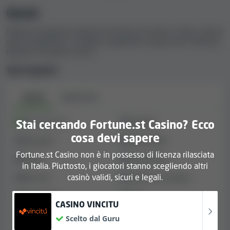
questo casinò.
Giochi
Fortune.st Casino: feedback degli utenti
Esplora la gamma di giochi di Fortune.st Casino. Scopri i tipi di
giochi disponibili, i provider supportati e quali sono i titoli più
e recensioni valutate
popolari di questo casinò.
Su Casino Guru,
gli utenti possono valutare e
Tipi di giochi
recensire i casinò online
, per condividere opinioni,
feedback ed esperienze. In base a questo elementi,
Giochi
Giochi live
calcoliamo un feedback degli utenti complessivo, che va
da Terribile a Eccellente.
Stai cercando Fortune.st Casino? Ecco
Slot machine
Roulette
cosa devi sapere
Purtroppo, ancora non ci sono recensioni degli utenti
Blackjack
Video poker
per Fortune.st Casino nella nostra banca dati. Ti
Fortune.st Casino non è in possesso di licenza rilasciata
Bingo
Scommesse
invitiamo a condividere la tua esperienza con questo
in Italia. Piuttosto, i giocatori stanno scegliendo altri
casinò, positiva o negativa che sia, sul nostro sito.
casinò validi, sicuri e legali.
Baccarà
Giochi con jackpot
Giochi live
Poker
Nota:
è importante notare che le recensioni
CASINO VINCITU
Craps e giochi con i dadi
Keno
degli utenti non sempre riflettono
Scelto dal Guru
oggettivamente la qualità del casinò. Si pensi