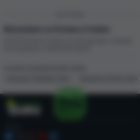
quando valutiamo i casinò. Tutti i dettagli relativi alle
vincite e ai limiti di prelievo del casinò si trovano nella
DISCUSSIONE
tabella qui sotto.
Discussione su Fortune.st Casino
Limiti di prelievo
Limiti di vincita
Parla di Fortune.st Casino con altri giocatori: condividi
BTC 5,9 al giorno
Nessun limite di vincita
la tua opinione o chiedi informazioni.
BTC 41,3 alla settimana
BTC 165,2 al mese
Le nostre recensioni di altri casinò
DOGE 1.142.437,91 al giorno
Recensione di Betitaly Casino
Recensione di bwin Casino
DOGE 7.997.065,37 alla settimana
DOGE 31.988.261,48 al mese
LTC 1.350,69 al giorno
LTC 9.454,83 alla settimana
LTC 37.819,32 al mese
Casino Guru
SEGUICI
Vogliamo che i giocatori comprendano il gioco
ETH 80,2 al giorno