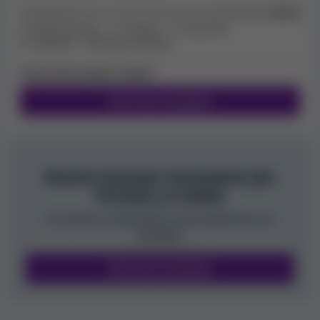
Per quanto ne passiamo,
Fortune.st Casino non ha
alcuna licenza di gioco ufficiale
.
Molto positivo
Positivo
Neutrale
Negativo
Molto negativo
Metodi di pagamento e limiti su vincite e
Hai provato questo casinò?
prelievi
Scrivi una recensione
Fortune.st Casino supporta
10 opzioni di pagamento
.
Comprende: Bitcoin (BTC), Dogecoin (DOGE), Ethereum
(ETH), Tether (USDT), Bitcoin Cash (BCH), Shiba Inu
(SHIB), Coinbase, USD Coin (USDC), Dai (DAI), Litecoin
Ancora nessuna recensione per
(LTC).
Fortune.st Casino
Molti casinò online applicano restrizioni sugli importi
Sii il primo a condividere la tua esperienza nel
che i giocatori possono vincere o prelevare. Alcuni
dettaglio.
casinò applicano limiti di vincita o di prelievo che
possono risultare piuttosto restrittivi ma, di solito, si
Scrivi una recensione
tratta di soglie abbastanza alte da non risultare
svantaggiose per la maggior parte dei giocatori. Ecco
perché controlliamo sempre queste informazioni,