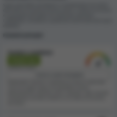
Scopri quali fattori prendiamo in considerazione nel calcolo
dell'Indice di sicurezza di Forzza Casino. L'Indice di sicurezza
Correttezza e sicurezza di Forzza Casino
è il parametro principale che usiamo per esprimere
l'affidabilità, correttezza e qualità dei casinò online del nostro
Quando calcoliamo l'Indice di sicurezza di un casinò,
database.
seguiamo una
complessa metodologia che prende in
considerazione le variabili che abbiamo incluso e
Parametri principali
valutato nella nostra recensione
. Comprende Termini
e condizioni, reclami dei giocatori, introiti stimati,
Termini e condizioni
blacklist e vari altri fattori relativi al casinò.
Perlopiù equi
Nella nostra recensione di Forzza Casino, abbiamo letto
Problemi trovati:
ed esaminato attentamente i Termini e condizioni di
Mostra analisi dettagliata
Forzza Casino. Abbiamo trovato alcune regole o
Analizziamo i termini e condizioni di ciascun casinò alla
clausole che non ci piacciono ma,
nel complesso,
ricerca di regole inique che potrebbero essere
riteniamo che i T&C siano abbastanza equi
. Una
potenzialmente utilizzate contro i giocatori. Ogni clausola
regola ingiusta o svantaggiosa potrebbe essere usata
considerata scorretta risulterà in un Indice di sicurezza
per negare gli incassi ai giocatori ma, per questo
più basso.
casinò, abbiamo riscontrato solo problemi poco
rilevanti.