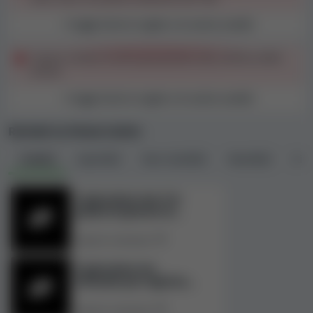
insieme ai reclami che troviamo altrove.
Leggi tutta la regola e la nostra analisi
Non abbiamo trovato
alcun reclamo significativo
su
questo casinò.
Il gioco a basso rischio può portare alla confisca delle
vincite
Feedback e valutazione degli utenti di
Leggi tutta la regola e la nostra analisi
Forzza Casino
Reclami su Forzza Casino
Su Casino Guru,
gli utenti hanno l'opportunità di
valutare e recensire i casinò online
per poter
Tutti
(2)
Aperti
(0)
Non risolti
(0)
Risolti
(0)
Rifi
condividere le loro opinioni, feedback ed esperienze. In
base a questi dati generiamo un punteggio sulla
Il giocatore non è in
soddisfazione degli utenti, che va da Terribile a
grado di giocare ai
Eccellente.
giochi da casinò.
??
Importo contestato:
Nonostante ciò, questo casinò non ha ancora un
punteggio relativo al Feedback degli utenti. Abbiamo
Il giocatore sta
lottando per registrare
ricevuto
1 recensione degli utenti
per Forzza Casino
un account.
finora, e il punteggio viene calcolato solo al
??
Importo contestato: