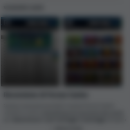
Screenshot casinò
Recensione di Forzza Casino
Questa recensione prende in esame Forzza Casino
usando la nostra
metodologia di recensione dei casinò
per
determinare i suoi vantaggi e svantaggi
ad opera
del nostro team esperto e indipendente dedicato.
Mostra di più