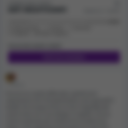
FEEDBACK DEGLI UTENTI:
DATI INSUFFICIENTI
Basato su 1 utente
Molto positivo
Positivo
Neutrale
Negativo
Molto negativo
Hai provato questo casinò?
Scrivi una recensione
• 4 ANNI FA
Forzza è un casinò affermato, quindi sia la
reputazione che l'intrattenimento sono garantiti!!
Quello che mi piace di loro è che l'originalità del
casinò inizia con il suo design e l'aspetto. Forzza
Casino è pensato per sembrare le strade di Las
Vegas, il che aggiunge quel qualcosa in più che i