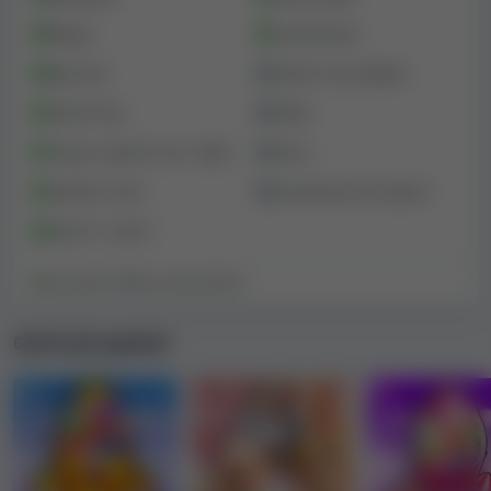
Bingo
Scommesse
Informazioni aziendali e licenze di Forzza
Baccarà
Giochi con jackpot
Casino
Giochi live
Poker
Forzza Casino è di proprietà di
Fast Lane B.V.
e i suoi
Craps e giochi con i dadi
Keno
introiti stimati annuali sono superiori a $1,000,000. In
base alla categorizzazione che usiamo, si tratta di un
Gratta e vinci
Scommesse di eSport
casinò online medio-piccolo.
Giochi “crash“
Forzza Casino ha ottenuto licenze da parte di enti nei
seguenti Paesi o aree geografiche:
Curaçao
(Curaçao
Disponibile:
11
Non disponibile:
4
Gaming Authority),
Comore
(Anjouan Gaming).
Giochi più popolari
Informazioni sui metodi di pagamento e
sui limiti sulle vincite e sui prelievi
Forzza Casino accetta
12 opzioni di pagamento
.
Comprende: Bitcoin (BTC), Solana (SOL), USD Coin