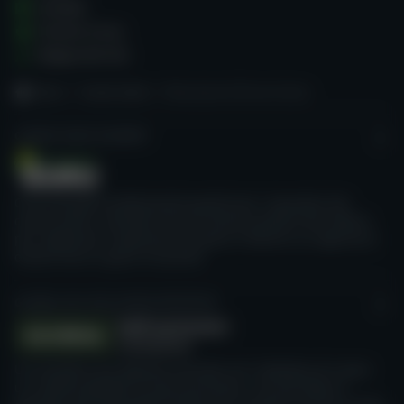
Contatti
Termini d'uso
Mappa del sito
Home
Casinò online
Recensione di Forzza Casino
CASINO GURU ACADEMY
Corsi formativi professionali gratuiti per i lavoratori dei
casinò online, orientati verso le buone pratiche del settore,
per migliorare l'esperienza di gioco e favorire un approccio
onesto verso il gioco d'azzardo.
GLOBAL SELF-EXCLUSION INITIATIVE
Un'iniziativa che abbiamo lanciato con l'obiettivo di creare
un sistema globale di auto-esclusione, che permetta ai