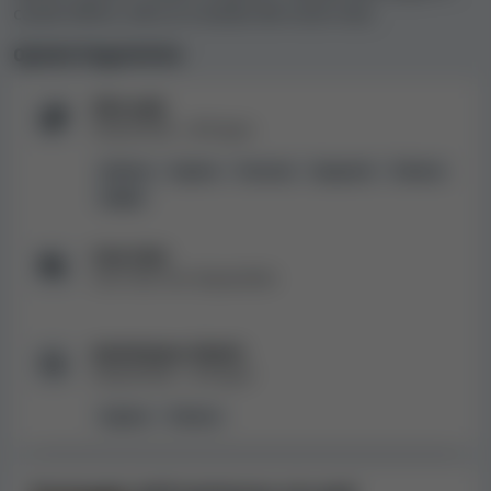
canali offerti, oltre ai risultati dei nostri test.
Bonus e codici di Forzza Casino
Opzioni linguistiche
I casinò online offrono incentivi sotto forma di bonus
Sito web
per incoraggiare i giocatori nuovi ad aprire un conto e
Disponibile...
8
lingue
quelli già esistenti a continuare a giocare. I bonus
Italiano
Inglese
Francese
Spagnolo
Tedesco
deposito e senza deposito sono le categorie più
3 altro
comuni. Mentre i bonus deposito vengono elargiti solo
se il giocatore effettua un deposito, i bonus senza
deposito o spin gratuiti vengono dati ai giocatori senza
Live chat
Live chat non disponibile
bisogno di versare. Tuttavia, tra le promozioni offerte
dai casinò è possibile trovare anche altri codici bonus,
bonus di benvenuto alla registrazione e programmi
Assistenza clienti:
fedeltà.
Disponibile...
2
lingue
Purtroppo, al momento non abbiamo bonus di Forzza
Inglese
Tedesco
Casino nella nostra banca dati.
Alcune offerte potrebbero essere fruibili solo per