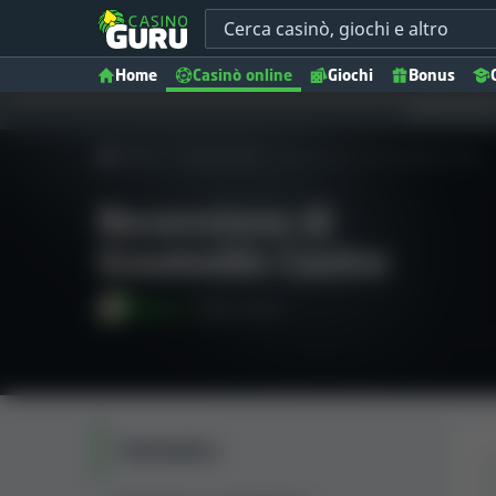
Home
Casinò online
Giochi
Bonus
Utilizzando i
Home
Casinò online
Recensione di Greatodds Casino
Recensione di
Greatodds Casino
Volha T.
10/2023
Panoramica