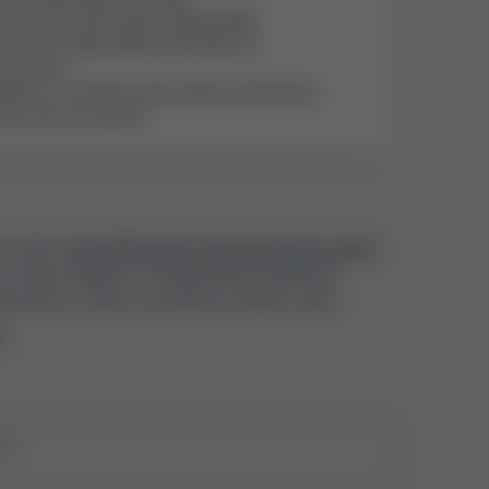
n bonus del casinò disponibile
chi sono disponibili solo dopo la
trazione
enda si concentra più sulle scommesse
ive che sul casinò
a nostra
metodologia di recensione dei casinò
ro team esperto e indipendente dedicato.
catori, i limiti, l'assistenza clienti e altri
cato il livello di sicurezza e correttezza del
ù
 truffa o una via di mezzo
.
azione di queste informazioni. Si tratta di un
e, Più alto è l'Indice di sicurezza, maggiore è la
one
za problemi. Sebbene
Greatodds Casino abbia
 6.5
, ovvero sia un'opzione accettabile per