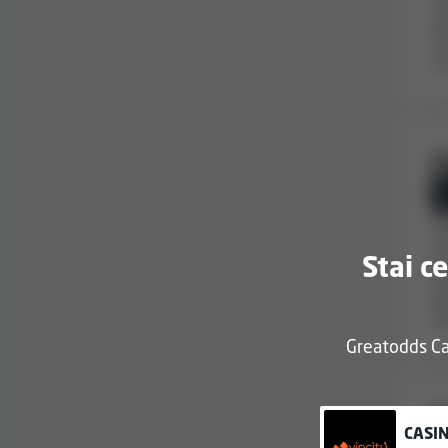
al
onli
po
bassa
cl
Prend
si
poich
Per q
black
D
Racco
gioca
Ge
po
A seg
Stai c
an
Indic
po
alcun
gi
ul
misu
Greatodds Casi
Te
R
CASIN
r