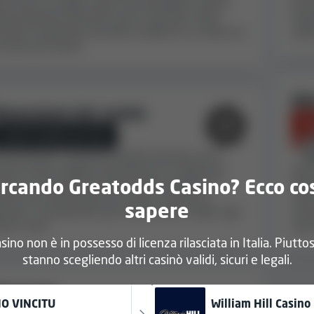
la ricerca di regole inique che potrebbero essere
pren
ne di dimensioni medio-piccole
. In rapporto alle sue dime
tenzialmente utilizzate contro i giocatori. Ogni
rego
 di vincite oggetto di dispute nei reclami inviati dai gio
ausola considerata scorretta risulterà in un Indice di
nost
iamo in considerazione la correlazione tra dimensioni del ca
curezza più basso.
é i casinò più grandi tendono a ricevere più reclami, per vi
uanto ne sappiamo, Greatodds Casino non è su alcuna blackl
Alt
list, come la nostra
blacklist di Casino Guru
, può indicare c
imensioni del casinò
Ne
mandiamo ai giocatori di prendere in considerazione quste 
Casinò medio-piccolo
re.
So
neralmente i casinò più grandi sono più sicuri,
(s
iché introiti maggiori permettono di rimborsare
Anch
uito della nostra attenta valutazione di tutti gli aspetti p
ercando Greatodds Casino? Ecco co
che le vincite più consistenti senza problemi, e
influ
e di sicurezza Superiore alla media, pari a 6.5
. Questo ca
iché sono stati testati da un gran numero di
sulle
sapere
i giocatori; tieni però a mente che altri casinò prioritizzano 
ocatori. Consideriamo gli introiti stimati relativi agli
cont
timi 4 anni.
ra molto maggiore.
rete 
no non è in possesso di licenza rilasciata in Italia. Piuttos
stanno scegliendo altri casinò validi, sicuri e legali.
rmini e condizioni di Greatodds Ca
apporto
O VINCITU
William Hill Casino
eclami/dimensioni