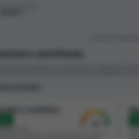
e persone, tieni presente che ci sono casinò meglio posizion
iti annuali stimati
.000.000 €
 le nostre recensioni su Greatodds Casino per saperne di 
ere una decisione informata nel capire se fa per te.
SICUREZZA E CORRETT
rrettezza e sicurezza di Greatodds
curezza e correttezza
alcolare l'Indice di sicurezza di un casinò, usiamo
una form
 quali fattori prendiamo in considerazione nel calcolo dell'Indice 
moltitudine di informazioni
che abbiamo raccolto e valuta
arametro principale che usiamo per esprimere l'affidabilità, corret
azione. Per esempio: termini e condizioni del casinò, reclami d
ra.
metri principali
nando Greatodds Casino, abbiamo letto e analizzato appro
to ne sappiamo, non sono presenti regole o clausole che
ermini e condizioni
Bla
taggiose.
Questo è un ottimo segno, poiché regole del ge
Equi
No
zzate contro i giocatori per giustificare una mancata corresp
oblemi trovati:
Se u
alizziamo i termini e condizioni di ciascun casinò
se alle nostre stime e ai dati effettivi che abbiamo raccol
perc