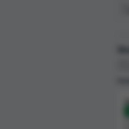
alcun
Intro
< 1
anche
prend
Co
Si
Per c
Scopri
una 
è il p
valut
anco
Para
Esami
quan
T
svan
utili
Pr
An
In ba