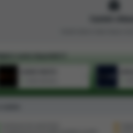
Casinò chiu
Hurrah Casino è stato chiuso e non è
gliori casinò disponibili IT
CASINO VINCITU
Willi
Scelto dal Guru
Ott
e contro
Sostenuto da casinò fisici
Suppo
Progettazione di siti Web semplice e pulita
Scars