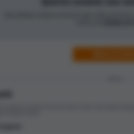
Questa sezione non con
oni e feedback irripetibili. Determiniamo il punteggio compl
edback che gli utenti ci hanno inviato. Il punteggio va da Terr
Non abbiamo reclami su Hurrah Casino nella nostra banca
casinò, puoi
inviare un 
oppo, ancora non ci sono recensioni degli utenti per Hurrah
videre la tua esperienza con questo casinò, positiva o negati
Invia un recla
Nota:
le recensioni degli utenti potrebbero non rispecc
Alcuni casinò potrebbero inviare recensioni false per m
feedback degli utenti. Al contrario, potrebbero esserci 
GIOCHI
recensioni negative per abbassare il punteggio del casin
calcolare un punteggio relativo al feedback degli utenti
chi
recensioni degli utenti non fanno parte della procedura 
a la gamma di giochi di Hurrah Casino. Scopri i tipi di giochi disponi
ari di questo casinò.
enze e informazioni sull'azienda
di giochi