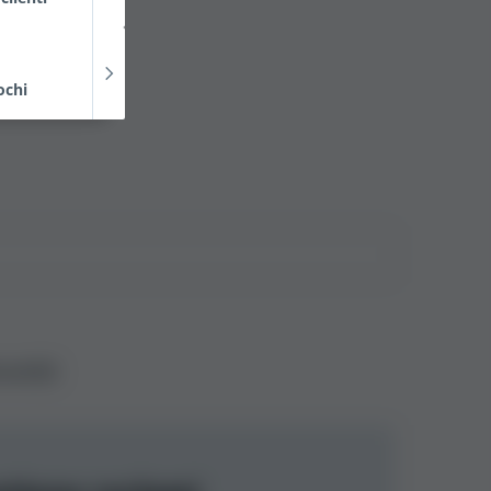
ovato regole ingiuste nei Termini e
ochi
no
rante della nostra procedura di recensione dei
blemi riscontrati dai giocatori e
i ciascun casinò viene calcolato dopo aver
risoluzione reclami
, insieme ai reclami
inò.
utati
(0)
i Hurrah Casino
nò online
condividendo le loro esperienze,