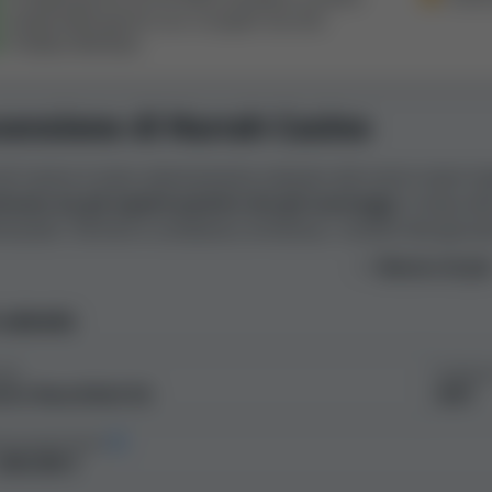
Disponibili giochi con croupier da vivo
Prelievi illimitati
censione di Hurrah Casino
h Casino è stato attentamente valutato dal nostro team impa
nato sia gli aspetti positivi che gli svantaggi
, in base al
nando i Termini e condizioni, le licenze, i reclami dei giocatori
tanti elementi del casinò, il nostro team delle recensioni 
Mostra di pi
are e sicuro, una truffa clamorosa o qualcosa che ricade
 azienda
ice di sicurezza di un casinò, derivante da questi dati, indic
 alto l'Indice di sicurezza, maggiori sono le probabilità di g
nda
Fondazi
lemi.
Hurrah Casino ha un Indice di sicurezza Superiore al
ino Neuchâtel SA
2021
zione accettabile per alcuni giocatori, ma ci sono tanti cas
ttezza e sicurezza. Continua a leggere la nostra recensione
iti annuali stimati
.000.000 €
ò, al fine di determinare se fa al caso tuo.