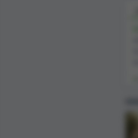
Hurra
maggi
picco
Per 
D
Gioc
Opz
Hurr