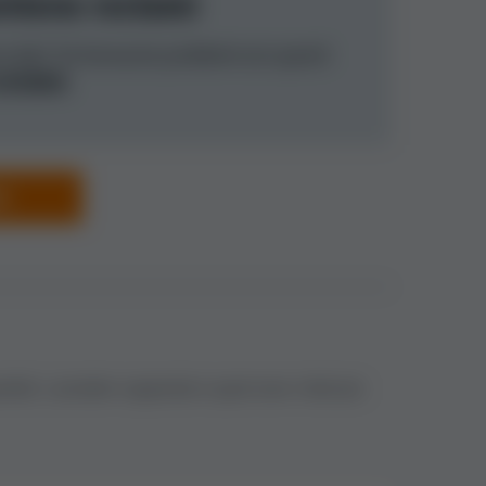
tiene reclami
essivo relativo al feedback degli utenti in base
ibile a Eccellente.
 dati. Se hai avuto problemi con questi
reclamo
.
 Casino nella nostra banca dati. Ti invitiamo a
va che sia, sul nostro sito.
mo
hiare fedelmente la qualità del casinò.
igliorare il loro punteggio complessivo sul
giocatori insoddisfatti che inviano diverse
ò. Il nostro obiettivo è escluderli e
 imparziale; pertanto, per questi motivi, le
di calcolo dell'Indice di sicurezza.
bili, i provider supportati e quali sono i titoli più