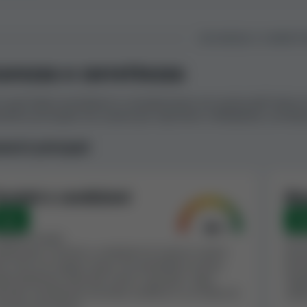
ice di sicurezza di Hurrah Casino:
SICUREZZA E CORRETT
curezza e correttezza
stra procedura per stabilire l'Indice di sicurezza di un c
rende in considerazioni le variabili che abbiamo raccolt
 quali fattori prendiamo in considerazione nel calcolo dell'Indice d
ende i Termini e condizioni del casinò, i reclami dei giocatori,
ametro principale che usiamo per esprimere l'affidabilità, corrette
a nostra recensione di Hurrah Casino, abbiamo esaminato a
metri principali
no.
Ci sembra che non siano presenti regole o clausole ch
tamente svantaggiose nei confronti dei giocatori.
Questo
e regole possono potenzialmente essere sfruttate per negare
ermini e condizioni
Bla
Equi
No
se ai nostri calcoli approssimativi o alle informazioni che
ne medio-piccolo
. Questo casinò ha una
quantità di pagam
oblemi trovati:
Se u
alizziamo i termini e condizioni di ciascun casinò
iocatori
, relativamente alle sue dimensioni (oppure non ha
perc
la ricerca di regole inique che potrebbero essere
pren
o di reclami in relazione alle dimensioni del casinò, ricon
tenzialmente utilizzate contro i giocatori. Ogni
rego
ere un più alto numero di reclami.
ausola considerata scorretta risulterà in un Indice di
nost
curezza più basso.