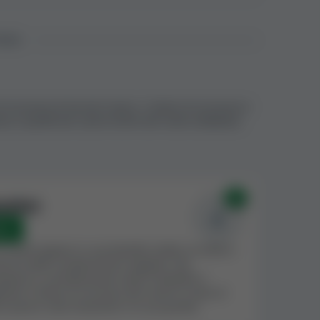
 è sicuro e onesto?
EZZA
asinò comprende una
dettagliata metodologia
o e analizzato per la nostra recensione
. Ciò
i sicurezza di Hurrah Casino. L'Indice di sicurezza è
 gli introiti stimati, le blacklist eccetera.
zza e qualità dei casinò online del nostro database.
ttentamente i Termini e condizioni di Hurrah
e potrebbero essere considerate ingiuste o
 è un segno favorevole, considerando che
 gli incassi ai giocatori.
0x
cklist
ne
 abbiamo raccolto, Hurrah Casino è un
casinò
enti negati molto bassa, in base ai reclami
n casinò appare in una blacklist valida, di solito è
 ricevuto alcun reclamo). Consideriamo il
hé ha delle caratteristiche negative. Noi
diamo in considerazione tutte le blacklist e
oscendo che i casinò più grandi tendono a
liamo l'Indice di sicurezza del casinò in base al
ro parere sulla situazione e la sua gravità.