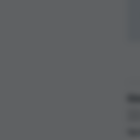
opini
ai fe
Purtr
condi
Gio
Esplor
popol
Lic
Tipi 