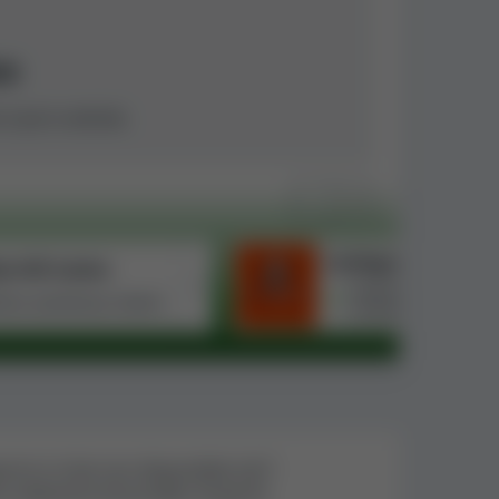
giocatori
dall'Italia
so
 più in attività.
LeoVegas Casino
am Hill Casino
Casinò
ima assistenza clienti
complessivamente 
rto in chat non disponibile 24/7
a selezione di provider di giochi