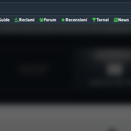
Guide
Reclami
Forum
Recensioni
Tornei
News
 nostri siti o servizi, accetti il nostro uso dei cookies.
Scopri di più
Indice di sicurez
7.6
Superiore alla m