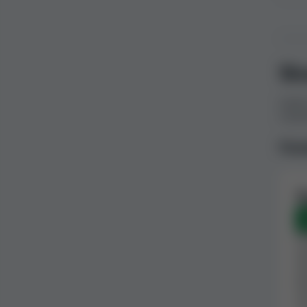
Ind
Si
La no
che p
Scopri
compr
il par
Per l
Para
Casi
aper
quest
T
In ba
onli
Pr
An
dei g
al
numer
po
ricev
cl
si