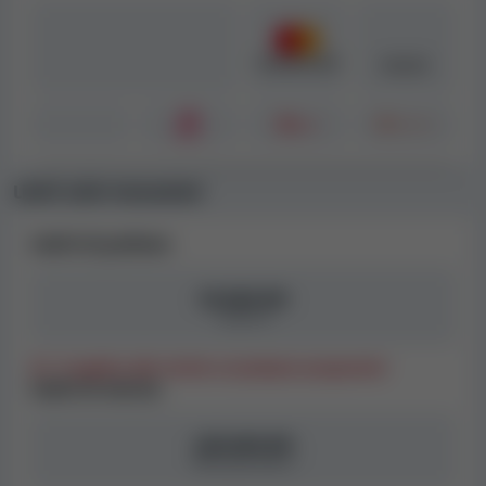
Giochi e slot disponibili su INZ9 Casino
INZ9 Casino dà ai giocatori la possibilità di giocare a
questi tipi di giochi
: Slot machine, Roulette, Blackjack,
Scommesse, Video poker, Bingo, Baccarà, Giochi con
jackpot, Giochi live, Craps e giochi con i dadi, Keno,
Limiti sulle transazioni
Gratta e vinci, Altri giochi di carte, Scommesse di
eSport, Sport virtuali, Altri giochi, Giochi "crash", Live
Limiti di prelievo
show, Baccarat live, Bingo live, Blackjack live, Giochi con
i dadi live, Altri giochi live, Poker live, Roulette live.
50.000 RM
al giorno
Il catalogo di giochi di questo casinò comprende titoli di
24 provider
. Ecco quali: NetEnt, Playtech, Play'n GO,
Si applica alle vincite coi jackpot progressivi
Evolution Gaming, Pragmatic Play, Ezugi, SA Gaming,
Limiti di vincita
Habanero, CQ9 Gaming, JILI, M8BET, Live22, Nextspin,
King Midas (Kingmaker), 918Kiss, Joker, CMD368,
100.000 RM
Dream Gaming, Spadegaming, Aviatrix, BBIN, Sexy
Netto giornaliero
gaming, Spribe, TFGaming.