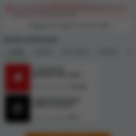
esaminiamo la sicurezza e la correttezza di un casinò.
Il casinò annulla i saldi dei conti di gioco dopo meno di
due anni di inattività del conto
Abbiamo trovato
un reclamo importante
su questo
casinò. A causa di questo reclamo, abbiamo dato a
Leggi tutta la regola e la nostra analisi
questo casinò
199 punti di penalità
. Puoi trovare altre
Reclami su INZ9 Casino
informazioni sul reclamo e sui punti di penalità alla
sezione "Spiegazioni sull'Indice di sicurezza".
Tutti
(2)
Aperti
(0)
Non risolti
(1)
Risolti
(0)
Rifi
INZ9 Casino: recensioni e feedback degli
Le vincite del
utenti
giocatore sono state
confiscate.
Su Casino Guru,
gli utenti possono valutare e
1.100 RM
Importo contestato:
recensire i casinò online
, per condividere opinioni,
Il giocatore ha perso
feedback ed esperienze. In base a questo elementi,
crediti a causa di
calcoliamo un feedback degli utenti complessivo, che va
un'uscita imprevista
da Terribile a Eccellente.
dal gioco.
100 $
Importo contestato:
Tuttavia, questo casinò non ha ancora un punteggio
basato sul Feedback degli utenti. Lo calcoliamo solo