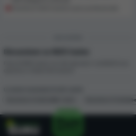
dell'intelligenza artificiale
La mia esperienza ha seguito il classico schema dei
Assistenza clienti evasiva e poco professionale
casinò truffaldini. Ho depositato i miei soldi, ho
giocato ai loro giochi (in particolare alle slot di
918Kiss) e ho vinto una somma legittima. Quando ho
richiesto un prelievo, è stato immediatamente
DISCUSSIONE
respinto.
Discussione su INZ9 Casino
Il loro servizio clienti ha fornito una scusa insensata,
sostenendo che le mie vincite erano nulle perché
Parla di INZ9 Casino con altri giocatori: condividi la tua
avevo giocato anche a un "gioco di pesca", un gioco
opinione o chiedi informazioni.
che loro stessi offrono sulla loro piattaforma. Questa
regola fittizia non è mai stata menzionata da nessuna
parte fino al momento in cui ho provato a prelevare
Le nostre recensioni di altri casinò
le mie vincite. È una tattica chiara e inequivocabile per
Recensione di AdmiralBet Casino
Recensione di Stanleybe
evitare di pagare i giocatori.
L'inganno è molto più profondo. Quando ho preteso
la prova della loro legittimità chiedendo il numero di
licenza, si sono rifiutati, sostenendo che fosse
"riservato". Come ogni giocatore esperto sa, una