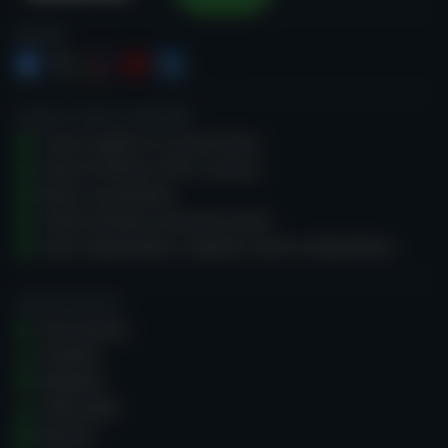
licenza autentica è una prova pubblica di
Casino Guru
regolamentazione. L'indagine di Casino Guru lo
SEGUICI
conferma: le loro presunte licenze sono FALSE.
Vogliamo che i giocatori comprendano il gioco
d'azzardo.
Inoltre, i loro video di endorsement con celebrità
GUIDA AL GIOCO D'AZZARDO
sono palesemente falsi, probabilmente generati
Come scegliere un casinò online
dall'intelligenza artificiale. Le espressioni sono
Giochi di fortuna: RTP e varianza
innaturali e il playback è pessimo. Questo è solo un
Bonus e promozioni
ulteriore strato della loro truffa per apparire
Codice del gioco d’azzardo onesto
affidabili.
Gioco responsabile e supporto contro la dipendenza
Quando li ho confrontati con questi fatti, hanno
interrotto la comunicazione.
GUIDE AI GIOCHI
Slot machine
Non cadete nei loro inganni. Operano senza una vera
Roulette
licenza e useranno qualsiasi scusa per rubare le
Blackjack
vostre vincite. Ho documentato tutto per avvertire gli
Video poker
altri.
Baccarà