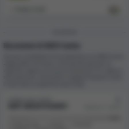
In base a
4
test
RECENSIONI
Recensioni di INZ9 Casino
Qui puoi condividere le tue esperienze con INZ9 Casino.
Leggi quello che hanno scritto gli altri giocatori al
riguardo, oppure scrivi la tua recensione e fa' sapere a
tutti quali sono i lati positivi e negativi di questo casinò
in base alla tua esperienza personale.
FEEDBACK DEGLI UTENTI:
DATI INSUFFICIENTI
Basato su 1 utente
Molto positivo
Positivo
Neutrale