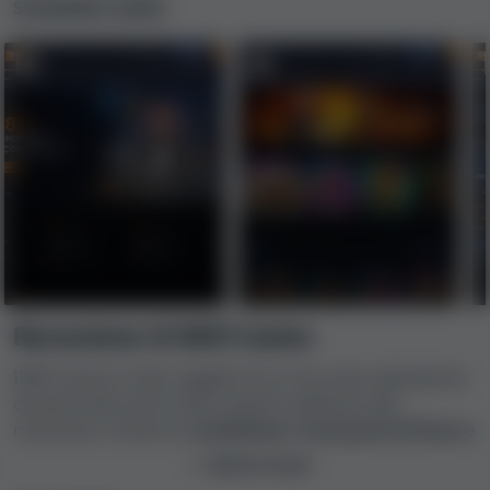
Screenshot casinò
Recensione di INZ9 Casino
INZ9 Casino è stato oggetto di un'accurata valutazione
da parte del nostro team esperto dedicato alle
recensioni. Il team ha
analizzato i suoi punti di forza e
gli svantaggi
in base alla nostra
metodologia di
Mostra di più
recensione dei casinò
. Aspetti relativi ai casinò quali