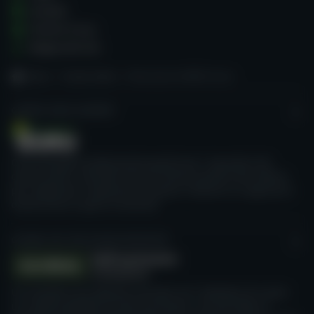
Contatti
Termini d'uso
Mappa del sito
Home
Casinò online
Recensione di INZ9 Casino
CASINO GURU ACADEMY
Corsi formativi professionali gratuiti per i lavoratori dei
casinò online, orientati verso le buone pratiche del settore,
per migliorare l'esperienza di gioco e favorire un approccio
onesto verso il gioco d'azzardo.
GLOBAL SELF-EXCLUSION INITIATIVE
Un'iniziativa che abbiamo lanciato con l'obiettivo di creare
un sistema globale di auto-esclusione, che permetta ai