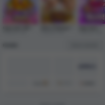
Bank transfer, WeChat Pay, FPX, Alipay, ShopeePay,
DuitNow, GrabPay, Boost, Tron (TRX), Touch'n Go,
Tether (USDT).
Molti casinò online applicano restrizioni sugli importi
Sugar Rush 1000
di
Gates of Olympus
di
Sugar Rush
di
che i giocatori possono vincere o prelevare. Alcuni
Pragmatic Play
Pragmatic Play
Pragmatic Play
casinò applicano limiti di vincita o di prelievo che
possono risultare piuttosto restrittivi ma, di solito, si
Provider
Mostra tutto
(24)
tratta di soglie abbastanza alte da non risultare
svantaggiose per la maggior parte dei giocatori. Ecco
perché controlliamo sempre queste informazioni,
quando valutiamo i casinò. Tutti i dettagli relativi alle
vincite e ai limiti di prelievo del casinò si trovano nella
tabella qui sotto.
Limiti di prelievo
Limiti di vincita
MYR 50.000 al giorno
Limite giornaliero di vincite nette:
MYR 100.000
SGD 25.000 al giorno
Limite giornaliero di vincite nette: