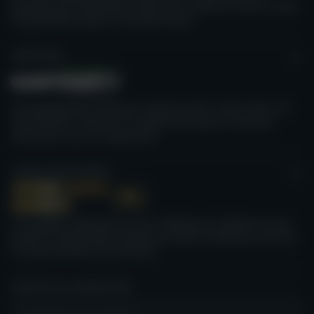
giocatori più vulnerabili di bloccare il proprio accesso a tutte
le possibilità di gioco d'azzardo online.
GAMTEGRITY
Una piattaforma creata per mostrare tutti i nostri sforzi nel
concretizzare l'idea di un'industria del gioco d'azzardo
online più sicura e trasparente.
CASINO GURU AWARDS
Un progetto ambizioso che ha l'obiettivo di celebrare le più
grandi e responsabili aziende nel settore iGaming e dar loro
il riconoscimento che meritano.
ISCRIVITI ALLA NEWSLETTER