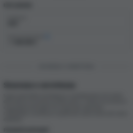
Termini e condizioni, correttezza e trasparenza, licenze,
Info azienda
reclami dei giocatori aggiornati e assistenza clienti
Fondazione
sono stati valutati dal nostro team indipendente per
2023
piazzare questo casinò su una scala che va da
regolare e sicuro fino a scam
.
Introiti annuali stimati
< 1.000.000 €
La nostra valutazione ha portato all'Indice di sicurezza
del casinò, una rappresentazione numerica e verbale di
ciò che abbiamo scoperto in merito alla sicurezza e alla
correttezza dei casinò online. Con un Indice di sicurezza
SICUREZZA E CORRETTEZZA
più alto, è meno probabile riscontrare problemi
giocando o richiedendo un prelievo. INZ9 Casino
Sicurezza e correttezza
mostra sostanziali lacune in correttezza e sicurezza,
come indicato dal suo
Indice di sicurezza Molto basso,
Scopri quali fattori prendiamo in considerazione nel calcolo
dell'Indice di sicurezza di INZ9 Casino. L'Indice di sicurezza è
pari a 0.6
. Leggi la nostra recensione di INZ9 Casino per
il parametro principale che usiamo per esprimere
avere maggiori informazioni su questo casinò e
l'affidabilità, correttezza e qualità dei casinò online del nostro
decidere se fa per te.
database.
Parametri principali