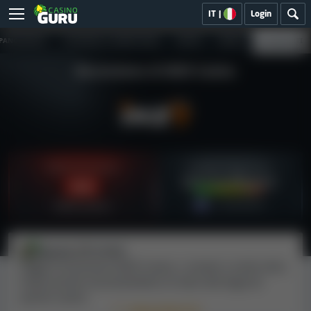
IT
|
Login
PANORAMICA
SICUREZZA E CORRETTEZZA
GIOCHI
BONUS
PAGAMENTI
Recensione di INZ9 Casino
Indice di sicurezza
Feedback degli utenti
Dati insufficienti
0.6
1 recensione
Molto basso
Karla M.
12/2025
Leggi la recensione INZ9 Casino, i reclami e molto altro.
Scopri perché raccomandiamo di stare alla larga da
questo casinò.
Importante (2)