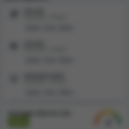
100% fino a 300 RM
Sito web
50% fino a 200 RM
Disponibile...
3
lingue
Tieni presente che alcuni di questi bonus possono
Inglese
Cinese
Malese
essere rivolti solo ai giocatori di determinati Paesi. Per
sapere quali bonus puoi richiedere, consulta la sezione
Live chat
'
Bonus
' di questa recensione.
Disponibile...
3
lingue
Inglese
Cinese
Malese
Assistenza clienti:
Disponibile...
3
lingue
Inglese
Cinese
Malese
Punteggio della live chat
Buono