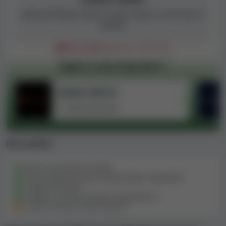
Jammy Monkey Casino è stato chiuso e non è più in
attività.
Non accetta
giocatori dall'Italia
Migliori casinò disponibili IT
CASINO VINCITU
Scelto dal Guru
Pro e contro
Buona selezione di bingo
Varie opzioni di gioco responsabile disponibili
Prelievi illimitati
PayPal è uno dei metodi di pagamento
Scelta ristretta di tipi di gioco