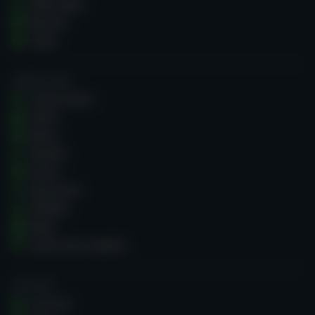
Video poker
Su Jammy Monkey Casino trovi questi
tipi di giochi
:
Baccarà
Slot machine, Bingo, Giochi con jackpot.
Craps
Sono disponibili titoli forniti da
7 provider di giochi
.
Ecco quali: Nolimit City, Play'n GO, Pragmatic Play,
CASINO GURU
Wazdan, Skywind Group, G Games, Synot Games.
Casinò online
Giochi
Bonus e codici offerti da Jammy Monkey
Bonus
Casino
Reclami
Forum
I casinò online offrono incentivi sotto forma di bonus
Recensioni
per incoraggiare i giocatori nuovi ad aprire un conto e
ZOOMin
quelli già esistenti a continuare a giocare. I bonus
deposito e senza deposito sono le categorie più
News
comuni. Mentre i bonus deposito vengono elargiti solo
Casino Guru Awards
se il giocatore effettua un deposito, i bonus senza
deposito o spin gratuiti vengono dati ai giocatori senza
SU DI NOI
bisogno di versare. Tuttavia, tra le promozioni offerte
Su di noi
dai casinò è possibile trovare anche altri codici bonus,