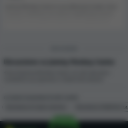
Nessun limite
Nessun limite di vincita
Jammy Monkey Casino è una delusione totale. Sono
riuscito a ottenere una vittoria significativa ed ero
estasiato, ma quell'eccitazione si è rapidamente
Nota:
alcuni metodi di pagamento a
trasformata in frustrazione. Quando ho provato a
disposizione dei giocatori potrebbero non
incassare le mie vincite, hanno trovato tutte le scuse
essere disponibili sia per i depositi che per i
disponibili per ritardare e alla fine negare il mio
prelievi. Inoltre, alcune opzioni potrebbero
prelievo.
DISCUSSIONE
essere disponibili solo in Paesi selezionati.
Discussione su Jammy Monkey Casino
È esasperante vedere un casinò comportarsi in
questo modo. È come se non avessero intenzione di
Opzioni sulle lingue e sull'assistenza
Parla di Jammy Monkey Casino con altri giocatori:
pagare effettivamente i giocatori che vincono. La mia
clienti
condividi la tua opinione o chiedi informazioni.
esperienza qui è stata una completa perdita di tempo
e denaro. Risparmiati il mal di testa ed evita Jammy
Per poter guidare i giocatori verso i casinò dotati di
Monkey Casino a tutti i costi. È un'operazione losca
assistenza clienti e sito web in una lingua a loro
Le nostre recensioni di altri casinò
che sfrutta le vincite dei giocatori.
comprensibile, esaminiamo le opzioni disponibili come
Recensione di Casino Sanremo
Recensione di BetPoint Ca
parte della nostra procedura di valutazione. La tabella
che segue contiene informazioni sulle lingue disponibili
presso Jammy Monkey Casino.