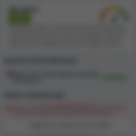
casinò. abbiamo tenuto in considerazione le
Altri fattori
caratteristiche del casinò collegato nel nostro
calcolo dell'Indice di sicurezza di Jammy
Neutri
Monkey Casino.
Anche altre qualità e caratteristiche possono influenzare
l'Indice di sicurezza di un casinò: limiti sulle vincite, limiti
di prelievo bassi, giochi o licenze contraffatte, supporto
clienti scarso o inesistente, una rete di negozi fisici ecc.
T&C di Jammy Monkey Casino
Per recensire i casinò online,
leggiamo attentamente i
Autorità di rilascio delle licenze
Termini e condizioni di ciascun casinò e ne
valutiamo la correttezza
. Nei Termini e condizioni di
Regno Unito (United Kingdom Gambling
Verificata
Commission)
molti di loro, troviamo clausole e regole che
consideriamo ingiuste, perché danno al casinò la
Termini e condizioni iniqui
possibilità di giustificare una mancata correponsione
delle vincite in determinate situazioni.
Giocare a giochi con restrizioni mentre si scommettono
bonus può comportare la perdita dei saldi bonus
Nel corso della nostra procedura di revisione, abbiamo
trovato alcune regole o clausole discutibili. Tuttavia,
Leggi tutta la regola e la nostra analisi
complessivamente,
riteniamo che i Termini e