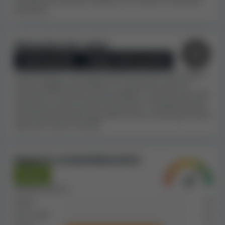
condizioni di Jammy Monkey Casino. Abbiamo trovato
più basso.
alcune regole o clausole che non ci piacciono ma,
nel
complesso, riteniamo che i T&C siano abbastanza
equi
. Una regola ingiusta o svantaggiosa potrebbe
Dimensioni del casinò
essere usata per negare gli incassi ai giocatori ma, per
Casinò grande
Gruppo molto grande
questo casinò, abbiamo riscontrato solo problemi poco
Generalmente i casinò più grandi sono più sicuri, poiché
rilevanti.
introiti maggiori permettono di rimborsare anche le
vincite più consistenti senza problemi, e poiché sono stati
In base ai nostri calcoli approssimativi o alle
testati da un gran numero di giocatori. Consideriamo gli
informazioni che abbiamo raccolto, Jammy Monkey
introiti stimati relativi agli ultimi 4 anni, nonché gli introiti
Casino è un
casinò online molto grande
. In rapporto
degli altri casinò correlati.
alle sue dimensioni, ha
una bassa quantità di vincite
trattenute nei reclami inviati dai giocatori
Quando
valutiamo un casinò, prendiamo in considerazione il
Rapporto reclami/dimensioni
numero di reclami in relazione alle dimensioni, dato che
Buono
i casinò più grandi ricevono in genere più reclami,
Reclami totali:
5
poiché hanno un numero di utenti maggiore.
Aperti
0
Non abbiamo trovato Jammy Monkey Casino in alcuna
Non risolti
0