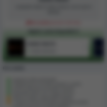
Luckystar Casino è stato chiuso e non è più in
attività.
Non accetta
giocatori dall'Italia
Migliori casinò disponibili IT
CASINO VINCITU
Scelto dal Guru
Pro e contro
Supporto molto amichevole
Progettazione di siti Web semplice e pulita
Enorme selezione di provider di giochi
Disponibili giochi con croupier da vivo
Opzioni di gioco responsabili limitate
L'importo minimo di prelievo elaborato tramite
bonifico bancario è di 500 USD/EUR