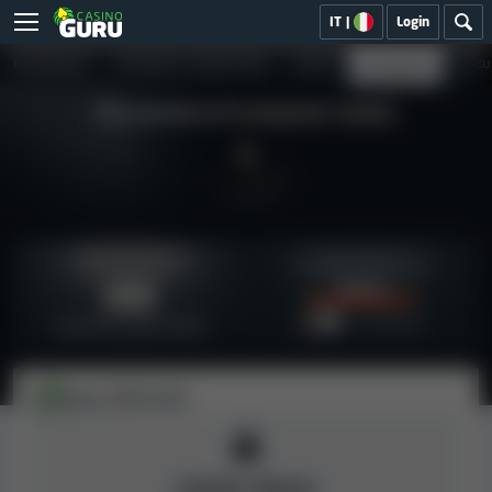
IT
|
Login
PANORAMICA
SICUREZZA E CORRETTEZZA
GIOCHI
RECENSIONI
DISCU
Recensione di Luckystar Casino
Indice di sicurezza
Feedback degli utenti
Misto
6.8
7 recensioni
Superiore alla media
Jana K.
04/2026
Casinò chiuso