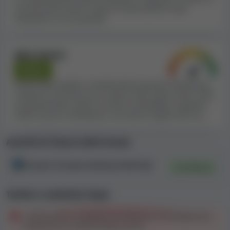
sicurezza del casinò in base al nostro parere sulla
Nota:
ci risulta che Luckystar Casino sia
situazione e la sua gravità.
collegato ad altri 4 casinò online. A causa della
correlazione tra questi casinò, nel calcolo
dell'Indice di sicurezza di Luckystar Casino
Altri fattori
sono comprese le caratteristiche dei casinò
Neutri
collegati.
Anche altre qualità e caratteristiche possono influenzare
l'Indice di sicurezza di un casinò: limiti sulle vincite, limiti
di prelievo bassi, giochi o licenze contraffatte, supporto
Analisi dei Termini e condizioni di
clienti scarso o inesistente, una rete di negozi fisici ecc.
Luckystar Casino
Autorità di rilascio delle licenze
Per recensire i casinò online,
leggiamo attentamente i
Termini e condizioni di ciascun casinò e ne
Curaçao (Curaçao Gaming Authority)
valutiamo la correttezza
. Nei Termini e condizioni di
Verificata
molti di loro, troviamo clausole e regole che
consideriamo ingiuste, perché danno al casinò la
Termini e condizioni iniqui
possibilità di giustificare una mancata correponsione
L'utilizzo della strategia di scommessa Martingala può
delle vincite in determinate situazioni.
comportare la confisca delle vincite