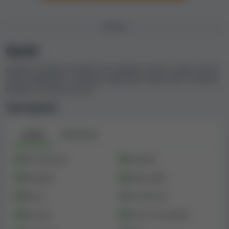
base a questi dati generiamo un punteggio sulla
soddisfazione degli utenti, che va da Terribile a
GIOCHI
Eccellente.
Giochi
A giudicare dalle
7 recensioni degli utenti
per
Luckystar Casino, il punteggio relativo al feedback degli
Esplora la gamma di giochi di Luckystar Casino. Scopri i tipi di
utenti è Misto. Puoi accedere alle recensioni del casinò
giochi disponibili, i provider supportati e quali sono i titoli più
inviate dagli utenti alla sezione
Recensioni degli utenti
popolari di questo casinò.
di questa pagina.
Tipi di giochi
Nota:
dato che non è raro che i giocatori
Giochi
Giochi live
delusi lascino diverse recensioni negative per
danneggiare la reputazione di un casinò, né
Slot machine
Roulette
che alcuni casinò pubblichino recensioni false
per aumentare il loro punteggio relativo al
Blackjack
Video poker
feedback degli utenti, ricorda che le
Bingo
Scommesse
recensioni degli utenti potrebbero non
rispecchiare fedelmente la qualità del casinò.
Baccarà
Giochi con jackpot
Ci impegniamo a filtrarle e a calcolare un