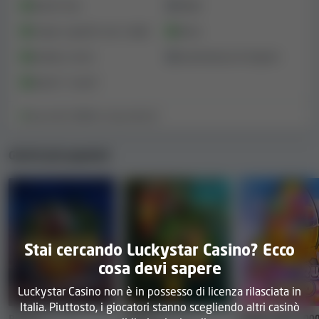
Giochi live
Poker
punteggio accurato relativo al feedback degli
utenti; tuttavia, per questi motivi, non
Craps e giochi con i dadi
Keno
prendiamo in considerazione il feedback degli
Gratta e vinci
Scommesse di eSport
utenti nel calcolo del nostro Indice di
sicurezza.
Giochi “crash“
Disponibile:
12
Non disponibile:
3
Licenze e dati dell'azienda
Giochi più popolari
Luckystar Casino è di proprietà di
Versus Odds B.V.
e i
suoi introiti stimati annuali sono superiori a $1,000,000.
Si tratta quindi di un casinò online di medie dimensioni,
secondo i nostri criteri di categorizzazione.
Luckystar Casino ha ottenuto una licenza
Luckystar
Stai cercando Luckystar Casino? Ecco
Casino
, rilasciata da
Curaçao Gaming Authority
.
cosa devi sapere
Luckystar Casino non è in possesso di licenza rilasciata in
Metodi di pagamento e limiti su vincite e
Italia. Piuttosto, i giocatori stanno scegliendo altri casinò
prelievi
Pirots 3
di ELK
Pirots 2
di ELK
Sugar Rush 100