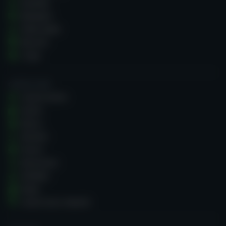
Roulette
Blackjack
Video poker
Baccarà
Craps
CASINO GURU
Casinò online
Giochi
Bonus
Reclami
Forum
Recensioni
ZOOMin
News
Casino Guru Awards