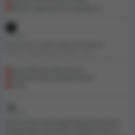
Giocatore VIP ma nessun servizio
Bloccare i pagamenti senza spiegazioni
Assistenza clienti e lingue disponibili
Per valutare i casinò, raccogliamo sempre informazioni
sulle lingue disponibili e le opzioni di assistenza clienti
• 2 ANNI FA
offerte. Trovi le lingue disponibili su Luckystar Casino
Mi piacciono i casinò, questo è l'eccezione!
nella tabella che segue.
Pessima esperienza con questo casinò.
Sul mio primo deposito, mentre giocavo, a 0,20 cts, si
Lingua
Sito web
Assistenza clienti
Live chat
è verificato un bug e mi sono ritrovato a giocare un
Giochi vietati con sblocco bonus
giro da 40$! Non avevo toccato nulla!
24/7
Modificato l'elenco dei giochi vietati
Inglese
Ero anche un vantaggio. Allora sono andato a trovarli
Truffa
in chat per raccontarglielo. Comunque non mi era
Per capire quanto l'assistenza clienti sia solerte,
rimasto quasi nulla. Quindi ho perso il mio primo
professionale ed efficace, la contattiamo direttamente,
deposito a causa di questo problema.
come parte della nostra metodologia di valutazione dei
Decido comunque di effettuare nuovamente un
casinò. Riteniamo che l'assistenza clienti sia molto
• 3 ANNI FA
deposito con il 2° bonus.
importante, perché offre assistenza in caso di problemi
Non è un buon casinò quando giochi il loro bonus
Ogni volta che gioco in un nuovo casinò, leggo
durante la registrazione su Luckystar Casino, con la
promozionale. I loro termini e condizioni sono in
attentamente i termini e le condizioni.