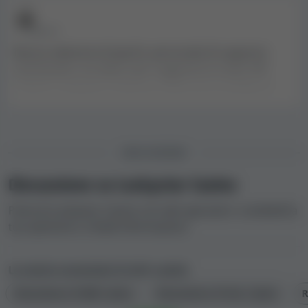
una cosa simile prima!
Casino
Ho chiesto la chiusura del mio account perché non ci
• 5 ANNI FA
avrei mai più messo piede! ovviamente non mi hanno
I casinò online offrono bonus sia giocatori nuovi sia a
Buona selezione di giochi, personale di supporto
chiuso il conto!
quelli già esistenti, per incentivarli ad aprire un conto e
amichevole, ma dopo aver raggiunto lo stato VIP
cominciare a giocare. Le due categorie più popolari
"GOLD" luckystar continua a bloccarsi e preleva il
sono gli spin gratuiti e i bonus senza deposito, offerti ai
pagamento di eventuali vincite maggiori per più
giocatori al momento della registrazione, e i bonus
tempo del necessario con l'intenzione che potrei
deposito, offerti ai giocatori dopo che hanno effettuato
rigiocare le mie vincite e perderle in modo che non
un deposito. Tuttavia, i casinò offrono anche
abbiano pagare.
DISCUSSIONE
promozioni di altro tipo, codici bonus, bonus di
Affermano che i membri VIP ottengono un tempo di
benvenuto alla registrazione e programmi fedeltà.
Discussione su Luckystar Casino
prelievo prioritario e un limite di prelievo giornaliero
più ampio, ma in pratica semplicemente non è così.
Attualmente, nella nostra banca dati ci sono
5 bonus di
Parla di Luckystar Casino con altri giocatori: condividi la
Avendo depositato più di $ 100.000 nell'ultimo anno e
Luckystar Casino
, tra cui:
tua opinione o chiedi informazioni.
mezzo, penseresti che nelle rare occasioni in cui ho
20 SPIN GRATUITI
su vari giochi
effettivamente vinto, mi avrebbero semplicemente
pagato prontamente le mie vincite, non mi avrebbero
150% fino a 300 €
e 50 spin extra
Le nostre recensioni di altri casinò
bloccato e sperato di farcela.
50% fino a 400 €
e 50 spin extra
Recensione di 888 Casino
Recensione di Star Casino
R
Come è senza dubbio un tema comune nel settore,