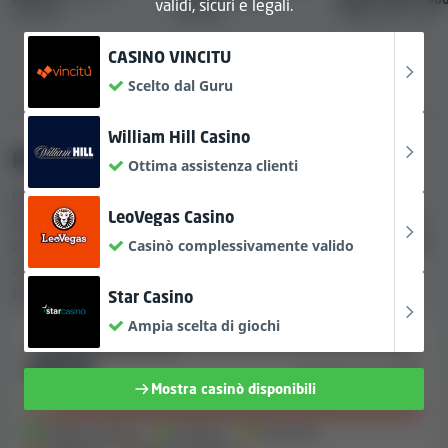
validi, sicuri e legali.
Studios
Studios
Pragmatic Play
Luckystar Casino supporta
48 opzioni di pagamento
.
CASINO VINCITU
Comprende: Neteller, Skrill, PaysafeCard, Payz
Scelto dal Guru
(ecoPayz) , VISA, Mastercard, POLi, INSTADEBIT, eps-
Überweisung, Multibanco, Neosurf, Bitcoin (BTC),
RECENSIONI
AstroPay, idebit, Bank transfer, ApplePay, Klarna, Pay by
William Hill Casino
Recensioni di Luckystar Casino
Bank, Rapid Transfer, Caixa, Banco Original, Monero
Ottima assistenza clienti
(XMR), Tron (TRX), Tether (USDT), Ethereum (ETH),
Qui puoi condividere le tue esperienze con Luckystar
Litecoin (LTC), Dogecoin (DOGE), Interac, Ripple (XRP),
LeoVegas Casino
Casino. Leggi quello che hanno scritto gli altri giocatori
Binance Coin (BNB), Yaspa, MuchBetter, PayID, Unified
al riguardo, oppure scrivi la tua recensione e fa' sapere
Casinò complessivamente valido
Payments Interface (UPI), Contiant, eZeeWallet, PIX,
a tutti quali sono i lati positivi e negativi di questo
Jeton, Google Pay, Jeton Cash, Banco Safra, Banco
casinò in base alla tua esperienza personale.
Star Casino
Banrisul, Revolut, MiFinity, Instant Payments by Citadel,
Ampia scelta di giochi
Cashlib, MB Way, Sicredi.
FEEDBACK DEGLI UTENTI:
MISTO
Molti siti di gioco online applicano delle restrizioni sulle
Basato su 7 utenti
Mostra casinò disponibili
vincite massime possibili e sugli importi prelevabili.
Spesso, i limiti su vincite e prelievi sono abbastanza
Molto positivo
Positivo
Neutrale
elevati da non risultare troppo impattanti per la