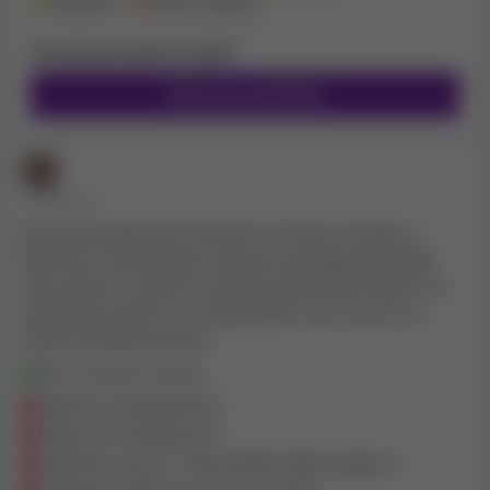
Negativo
Molto negativo
maggior parte dei giocatori. Tuttavia, ci sono casinò che
impongono limitazioni piuttosto restrittive sugli importi
Hai provato questo casinò?
relativi a vincite e prelievi. Ecco perché prendiamo in
Scrivi una recensione
considerazione queste limitazioni nelle nostre
recensioni. Nella tabella qui sotto puoi trovare
informazioni sui limiti di vincita e di prelievo di questo
casinò.
• 1 ANNO FA
Limiti di prelievo
Limiti di vincita
Mi piaceva giocare lì finché non hanno iniziato a
bloccare i miei prelievi. Nessuna spiegazione dalla
USD 21.000 alla settimana
Nessun limite di vincita
chat clienti e nessuna risposta alle email inviate. Ho
USD 100.000 al mese
aspettato 8 giorni e i miei prelievi sono ancora in
attesa di elaborazione!
Nota:
è possibile che non tutti i metodi di
Era un buon casinò
pagamento elencati sopra siano disponibili
Ritardi nei pagamenti
sia per i depositi che per i prelievi. Inoltre,
Nessuna trasparenza
determinati metodi di pagamento potrebbero
Aspetto ancora i miei prelievi dopo 8 giorni
essere disponibili solo in alcuni Paesi.