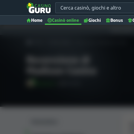
Home
Casinò online
Giochi
Bonus
Utilizzando i
Home
Casinò online
Recensione di Madison Casino
Recensione di
Madison Casino
Zuzana C.
04/2026
Panoramica
Ma
al