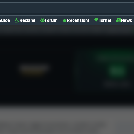
Guide
Reclami
Forum
Recensioni
Tornei
News
 nostri siti o servizi, accetti il nostro uso dei cookies.
Scopri di più
Indice di sicurez
9.1
Molto alto
dison Casino: leggi la recensione, i reclami e molto
tro. Scopri perché pensiamo sia un'ottima scelta.