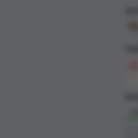
Auto
Fe
B
B
Su C
opini
ai fe
Term
Tutta
recen
relat
vai a
Recl
Tut