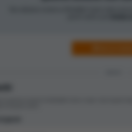
i che va da Terribile a Eccelllente.
Non abbiamo reclami su MediaBet Casino nella nostra 
questi casinò, puoi
inviare 
oppo, al momento non abbiamo recensioni degli utenti per 
ortunità di essere il primo utente a valutare questo casinò 
a esperienza sia stata positiva o negativa.
Invia un recla
Nota:
le recensioni degli utenti non sempre riflettono 
che alcuni casinò potrebbero provare a generare recens
punteggio relativo al feedback degli utenti, mentre alc
GIOCHI
inviare recensioni negative per danneggiare la reputa
chi
nostro meglio per filtrarle e calcolare un punteggio rel
preferiamo non includere le recensioni degli utenti nel 
a la gamma di giochi di MediaBet Casino. Scopri i tipi di giochi dispo
ari di questo casinò.
di giochi
i aziendali e licenze di MediaBet 