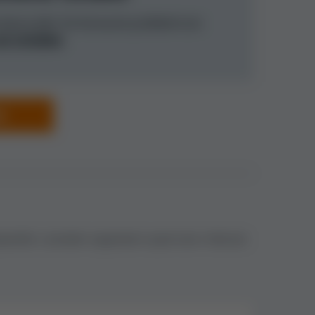
banca dati. Se hai avuto problemi con
un reclamo
.
MediaBet Casino nella nostra banca dati. Hai
sul nostro sito, indipendentemente dal fatto che
mo
oggettivamente la qualità del casinò, dato
ioni false per aumentare il loro
uni giocatori insoddisfatti potrebbero
zione del casinò. Sebbene facciamo del
ativo al feedback degli utenti imparziale,
calcolo del nostro Indice di sicurezza.
nibili, i provider supportati e quali sono i titoli più
Casino