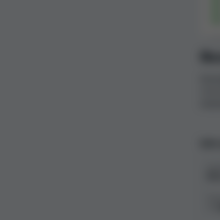
Re
Media
recen
recen
recla
piazz
Info
La no
ciò c
Azie
eleva
Mic
prel
media
Intro
< 1
megli