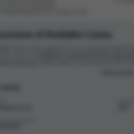
La lotteria è disponibile
Disponibili giochi con croupier da vivo
censione di MediaBet Casino
Bet Casino è stato oggetto di un'accurata valutazione da p
sioni. Il team ha
analizzato i suoi punti di forza e gli sva
sione dei casinò
. Aspetti relativi ai casinò quali Termini e 
mi dei giocatori aggiornati e assistenza clienti sono stati v
Mostra di pi
are questo casinò su una scala che va da regolare e sicu
 azienda
stra valutazione ha portato all'Indice di sicurezza del cas
he abbiamo scoperto in merito alla sicurezza e alla correttez
nda
Fondazi
to è in genere correlato a una più alta probabilità di avere 
rogame S.p.A
2011
evare senza problemi. Sebbene
MediaBet Casino abbia total
, pari a 7.7
, ovvero sia un'opzione accettabile per alcune 
iti annuali stimati
.000.000 €
o posizionati in termini di correttezza e sicurezza. Continu