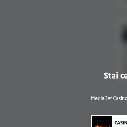
Per q
black
clien
D
A seg
Ge
Indic
po
alcun
an
misu
po
gi
ul
Stai c
Te
Per r
MediaBet Casino n
valut
ingiu
pagam
CASIN