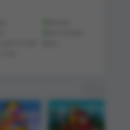
ntroiti annuali stimati superiori a $1,000,000. Si
 criteri di categorizzazione.
jack
Video poker
di gioco
.
rà
Giochi con jackpot
e giochi con i dadi
Keno
oni di pagamento
i “crash“
nto
. Comprende: Neteller, Skrill, Mastercard,
iro, Cash at cage, Bonifico.
massime possibili e sugli importi prelevabili.
non risultare troppo impattanti per la maggior
ioni piuttosto restrittive sugli importi relativi
ste limitazioni nelle nostre recensioni. Nella
di prelievo di questo casinò.