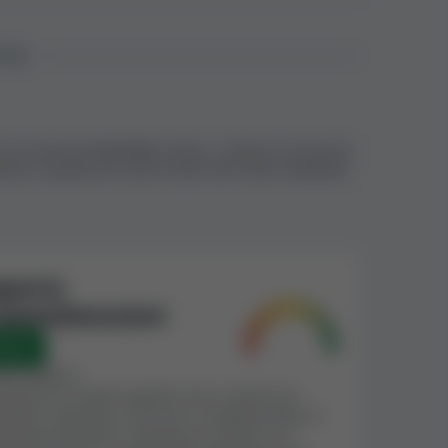
aso tuo.
EZZA
curezza di MediaBet Casino
la complessa che tiene in considerazione le
di sicurezza di MediaBet Casino. L'Indice di sicurezza
a recensione. Sono compresi termini e
tezza e qualità dei casinò online del nostro database.
list e molti altri elementi.
e analizzato attentamente i suoi Termini e
 o clausole che potrebbero essere
, poiché regole del genere potrebbero
pporto
are una mancata corresponsione delle vincite.
clami/dimensioni
to, MediaBet Casino sembra essere un
casinò
timo
nsioni, questo casinò ha una
quantità molto
ami totali:
0
catori
(o non ha ricevuto alcun reclamo).
resenza di reclami significa che il casinò non
ta bene i giocatori o che non si comporta bene in
ei giocatori in relazione fra loro, poiché i
rminate situazioni. Valutiamo il numero e la
ggior numero di giocatori.