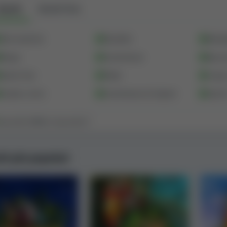
Giochi
Giochi live
Bet Casino è di proprietà di
Microgame S.p.A
ed ha degli i
a quindi di un casinò online fra i più piccoli, secondo i nostri
Slot machine
Roulette
Black
quanto ne sappiamo,
MediaBet Casino non ha una licenza 
Bingo
Scommesse
Bacca
Giochi live
Poker
Craps 
ite di vincite e di prelievo; opzi
Gratta e vinci
Scommesse di eSport
Gioch
Bet Casino accetta depositi tramite
12 metodi di pagame
isponibile:
14
Non disponibile:
1
 PayPal, PostePay, Bank transfer, BancoPosta, Nuvei, PostaG
 siti di gioco online applicano delle restrizioni sulle vincite 
hi più popolari
o, i limiti su vincite e prelievi sono abbastanza elevati da 
 dei giocatori. Tuttavia, ci sono casinò che impongono limitaz
cite e prelievi. Ecco perché prendiamo in considerazione que
la qui sotto puoi trovare informazioni sui limiti di vincita e 