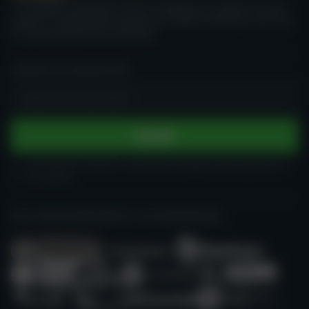
Un progetto ambizioso che ha l'obiettivo di celebrare le più
grandi e responsabili aziende nel settore iGaming e dar loro
il riconoscimento che meritano.
ISCRIVITI ALLA NEWSLETTER
Inserisci la tua email
Iscriviti
Ho almeno 18 anni e, secondo la legge, posso giocare in
un casinò
GIOCA RESPONSABILMENTE E CON MODERAZIONE.