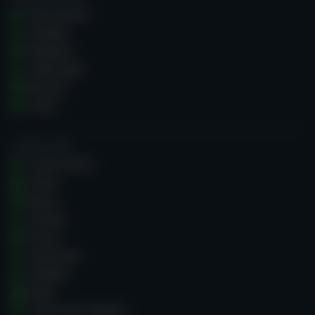
Slot machine
Roulette
Blackjack
Video poker
Baccarà
Craps
CASINO GURU
Casinò online
Giochi
Bonus
Reclami
Forum
Recensioni
ZOOMin
News
Casino Guru Awards