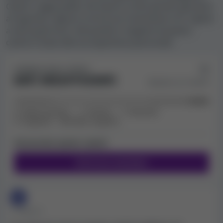
Casino. Leggi quello che hanno scritto gli altri giocatori
Payz (ecoPayz) , Mastercard, VISA, INSTADEBIT, Trustly
al riguardo, oppure scrivi la tua recensione e fa' sapere
Pay, Neosurf, Online bank transfer, idebit, Siru Mobile,
a tutti quali sono i lati positivi e negativi di questo
Bank transfer, Interac, Klarna, Jeton, MiFinity, Rapid
casinò in base alla tua esperienza personale.
Transfer, JCB.
Molti siti di gioco online applicano delle restrizioni sulle
FEEDBACK DEGLI UTENTI:
vincite massime possibili e sugli importi prelevabili.
DATI INSUFFICIENTI
Basato su 4 utenti
Spesso, i limiti su vincite e prelievi sono abbastanza
elevati da non risultare troppo impattanti per la
Molto positivo
Positivo
Neutrale
maggior parte dei giocatori. Tuttavia, ci sono casinò che
Negativo
Molto negativo
impongono limitazioni piuttosto restrittive sugli importi
relativi a vincite e prelievi. Ecco perché prendiamo in
Hai provato questo casinò?
considerazione queste limitazioni nelle nostre
recensioni. Nella tabella qui sotto puoi trovare
Scrivi una recensione
informazioni sui limiti di vincita e di prelievo di questo
casinò.
Limiti di prelievo
Limiti di vincita
• 3 ANNI FA