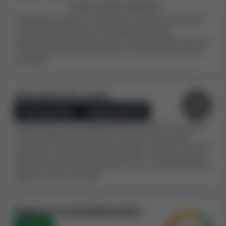
Mostra analisi dettagliata
meticolosamente i Termini e condizioni di Megaslot
Analizziamo i termini e condizioni di ciascun casinò alla
Casino. Abbiamo trovato alcune regole o clausole che
ricerca di regole inique che potrebbero essere
non ci piacciono ma, nel complesso,
riteniamo che i
potenzialmente utilizzate contro i giocatori. Ogni clausola
T&C siano piuttosto ingiusti
. Regole ingiuste o
considerata scorretta risulterà in un Indice di sicurezza
svantaggiose possono potenzialmente essere usate
più basso.
contro i giocatori per giustificare una mancata
corresponsione delle vincite. In base ai risultati delle
nostre ricerche, ti raccomandiamo prudenza se decidi
Dimensioni del casinò
di giocare in questo casinò.
Casinò grande
Gruppo grande
Generalmente i casinò più grandi sono più sicuri, poiché
In base alle nostre stime o dati raccolti, Megaslot
introiti maggiori permettono di rimborsare anche le
Casino è un
grande casinò online
. In rapporto alle sue
vincite più consistenti senza problemi, e poiché sono stati
dimensioni, questo casinò ha una
quantità molto
testati da un gran numero di giocatori. Consideriamo gli
bassa di vincite oggetto di dispute nei reclami inviati
introiti stimati relativi agli ultimi 4 anni, nonché gli introiti
dai giocatori
degli altri casinò correlati.
(o non ha ricevuto alcun reclamo).
Prendiamo in considerazione sia le dimensioni del
casinò che il numero di reclami dei giocatori, nonché il
Rapporto reclami/dimensioni
modo in cui questi elementi si intrecciano tra loro: i
casinò più grandi tendono a ricevere più reclami, per