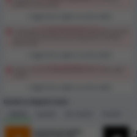
perdere le loro vincite
riteniamo che i Termini e condizioni di Megaslot
Casino siano in qualche modo ingiusti
.
Leggi tutta la regola e la nostra analisi
Nota:
da' un'occhiata
qui
alle informazioni
Il rilevamento di alcune tecniche di scommessa durante
la scommessa dei bonus può comportare la confisca
che abbiamo raccolto dopo aver esaminato i
delle vincite
T&C.
Leggi tutta la regola e la nostra analisi
Reclami dei giocatori relativi a Megaslot
Il gioco a basso rischio può portare alla confisca delle
Casino
vincite
Leggi tutta la regola e la nostra analisi
I reclami dei giocatori hanno un ruolo importante nella
nostra metodologia di recensione dei casinò, perché ci
Reclami su Megaslot Casino
danno
importanti informazioni sui problemi
riscontrati dai giocatori e sul modo in cui i casinò li
Tutti
(12)
Aperti
(0)
Non risolti
(1)
Risolti
(2)
Rif
gestiscono
. Prendiamo in considerazione tutti i reclami
inviati tramite il nostro
Centro risoluzione reclami
,
Il processo di verifica
Il
insieme a quelli provenienti da altre fonti, quando