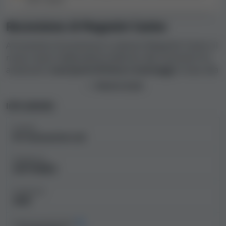
Recensione di Megaslot Casino
Al momento di esaminare e valutare Megaslot Casino, il
nostro team indipendente dedicato alle recensioni ha
analizzato
i suoi punti di forza e svantaggi
in base alla
nostra
metodologia di recensione dei casinò
.
Per
Mostra di più
determinare se questo casinò sia valido e sicuro,
oppure potenzialmente pericoloso
Info azienda
, i nostri addetti alle
recensioni hanno esaminato attentamente la
Azienda
correttezza dei suoi Termini e condizioni, le licenze,
N1 Interactive Ltd
l'assistenza clienti, i limiti, i reclami dei giocatori e altri
importanti fattori.
Piattaforma
SOFTSWISS
Abbiamo messo a punto l'Indice di sicurezza dei casinò,
una rappresentazione numerica e verbale della
Fondazione
sicurezza e correttezza dei casinò online, in base a
2020
queste informazioni raccolte. Con un Indice di sicurezza
più alto, è meno probabile riscontrare problemi
Introiti annuali stimati