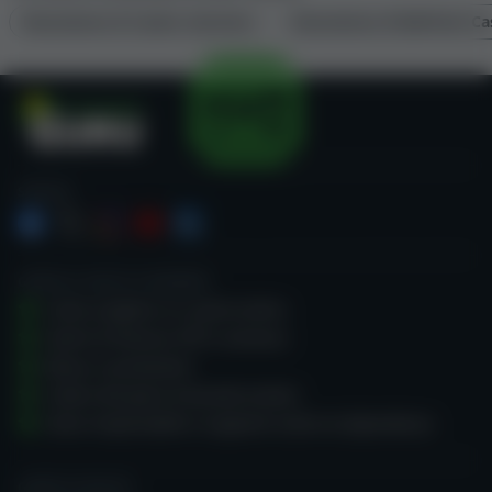
Recensione di Casino Sanremo
Recensione di BetPoint Ca
Casino Guru
SEGUICI
Vogliamo che i giocatori comprendano il gioco
d'azzardo.
GUIDA AL GIOCO D'AZZARDO
Come scegliere un casinò online
Giochi di fortuna: RTP e varianza
Bonus e promozioni
Codice del gioco d’azzardo onesto
Gioco responsabile e supporto contro la dipendenza
GUIDE AI GIOCHI