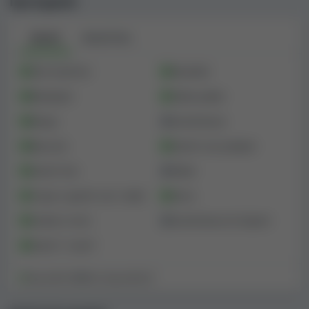
Tipi di giochi
casinò non ha ancora un punteggio sulla soddisfazione
degli utenti. Il punteggio viene calcolato solo quando
un casinò ha totalizzato almeno 5 recensioni. Puoi
Giochi
Giochi live
trovare le recensioni alla sezione
Recensioni degli
utenti
di questa pagina.
Slot machine
Roulette
Blackjack
Video poker
Nota:
è importante notare che le recensioni
Bingo
Scommesse
degli utenti non sempre riflettono
oggettivamente la qualità del casinò. Si pensi
Baccarà
Giochi con jackpot
ad esempio ai casi in cui i casinò scrivono
Giochi live
Poker
recensioni false per incrementare il loro
feedback utenti, oppure ai giocatori
Craps e giochi con i dadi
Keno
insoddisfatti che lasciano numerose
Gratta e vinci
Scommesse di eSport
recensioni negative per intaccare la
reputazione del casinò. Mettiamo tutto il
Giochi “crash“
nostro impegno nel filtrarle e calcolare un
punteggio basato sul feedback degli utenti
Disponibile:
12
Non disponibile:
3
oggettivamente accurato; nonostante ciò,
non includiamo il feedback degli utenti nel