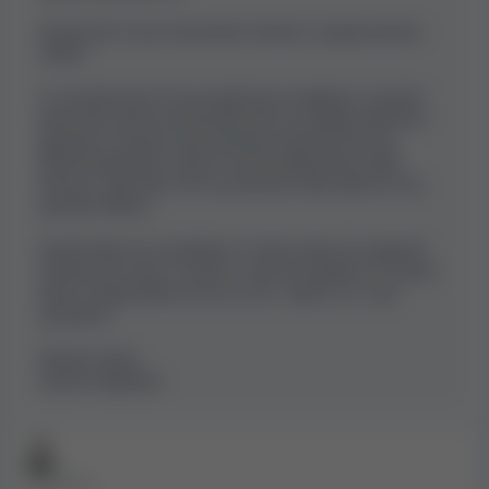
Slingshot Studios, Backseat Gaming, Skillzzgaming,
Grazie per la tua recensione onesta, la apprezziamo
Bulletproof Games, Ad Lunam, Reflex Gaming, Spribe,
molto!
Fortune Factory Studios, Gamomat, Arcadem,
CandleBets, TrueLab Games, Spearhead Studios, Bang
Ci scusiamo per la tua esperienza negativa. Il nostro
Bang Games, Foxium, Bad Dingo, SlotMill, D-Tech, Crazy
team del casinò sta facendo del suo meglio affinché i
giocatori ricevano solo emozioni positive dal sito.
Tooth Studio, Oryx Gaming, Games Inc., Leap Gaming,
Sfortunatamente, tutte le vincite dipendono dalla
Switch Studios, Hot Rise Games, Gamevy, Retro
fortuna. Speriamo che la prossima volta otterrai una
Gaming, Golden Hero, Apparat Gaming, Just For The
grande vittoria.
Win, Games Lab, Silverback Gaming, Electric Elephant,
Hacksaw Gaming, Print Studios.
Sentiti libero di contattare il nostro team di supporto
tramite live chat o e-mail in caso di problemi. Il nostro
team è disponibile 24 ore su 24, 7 giorni su 7 per
Bonus e codici promo per Megaslot
assisterti!
Casino
Distinti saluti,
Casinò megaslot
I bonus, per i giocatori nuovi o quelli già esistenti, sono
un mezzo usato dai casinò online per motivare le
persone a registrarsi e provare la loro gamma di giochi.
I più comuni sono i bonus senza deposito o gli spin
• 5 ANNI FA
gratuiti ottenibili semplicemente registrandosi e i