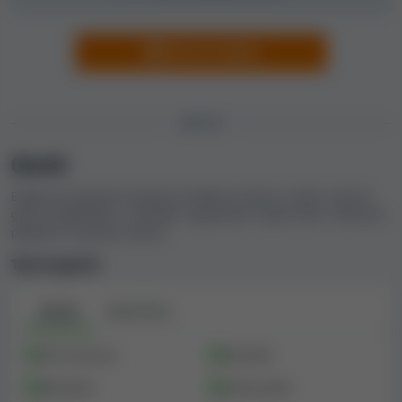
Non abbiamo trovato
alcun reclamo significativo
su
questo casinò.
Invia un reclamo
Feedback e recensioni degli utenti di
Mostro Casino
GIOCHI
Su Casino Guru,
gli utenti possono valutare e
Giochi
recensire i casinò online
, per condividere opinioni,
feedback ed esperienze. In base a questo elementi,
Esplora la gamma di giochi di Mostro Casino. Scopri i tipi di
calcoliamo un feedback degli utenti complessivo, che va
giochi disponibili, i provider supportati e quali sono i titoli più
popolari di questo casinò.
da Terribile a Eccellente.
Tipi di giochi
Tuttavia, il punteggio sulla soddisfazione degli utenti
viene calcolato quando il casinò ottiene almeno 5
Giochi
Giochi live
recensioni. Dato che abbiamo solo
una recensione
inviata da un giocatore
, non abbiamo ancora un
punteggio relativo alla soddisfazione degli utenti per
Slot machine
Roulette
Mostro Casino. Puoi trovare le recensioni alla sezione
Blackjack
Video poker
Recensioni degli utenti
di questa pagina.