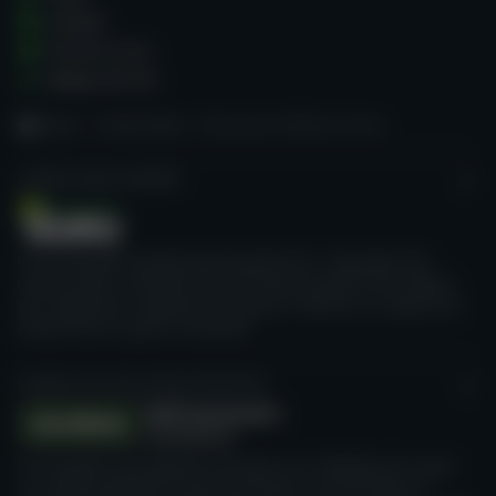
Su Mostro Casino, è possibile trovare
questi tipi di
Contatti
giochi
: Slot machine, Roulette, Blackjack, Video poker,
Termini d'uso
Bingo, Baccarà, Giochi con jackpot, Craps e giochi con i
Mappa del sito
dadi, Keno, Gratta e vinci, Altri giochi di carte, Sport
virtuali, Altri giochi.
Home
Casinò online
Recensione di Mostro Casino
Sono disponibili i giochi di
45 game provider
. Ecco
CASINO GURU ACADEMY
quali: Apricot (Microgaming), Evolution Gaming,
BGaming, Wazdan, Red Rake Gaming, Booongo (BNG),
MrSlotty, Betgames, Games Inc., FunTa Gaming, We Are
Corsi formativi professionali gratuiti per i lavoratori dei
Casino, Virtual Generation, eBET, Absolute Live Gaming
casinò online, orientati verso le buone pratiche del settore,
(alg), Felix Gaming, TPG (Tipping Point Gaming), Caleta
per migliorare l'esperienza di gioco e favorire un approccio
Gaming, NSoft, Spadegaming, Apollo Games, Fazi, Elbet,
onesto verso il gioco d'azzardo.
NetGaming, LottoInstantWin (LiW), OneTouch, Kiron
Interactive, Gamzix, Kalamba Games, Charismatic, CT
GLOBAL SELF-EXCLUSION INITIATIVE
Gaming, TrueLab Games, Green Jade Games,
SimplePlay, Edge Gaming, Bet2tech, Triple Cherry,
7Mojos, EURASIAN (EA) Gaming, AllWaySpin, Netgame,
Un'iniziativa che abbiamo lanciato con l'obiettivo di creare
Maverick, PlayPearls, PG Soft (Pocket Games Soft),
un sistema globale di auto-esclusione, che permetta ai