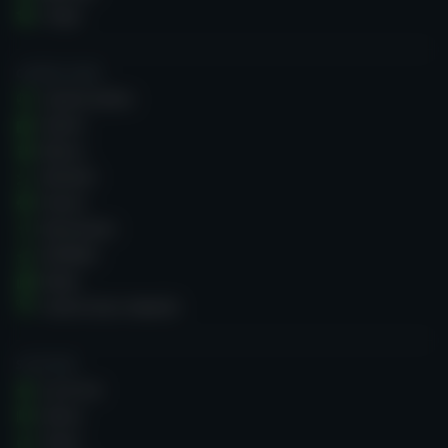
Craps
Olandese
CASINO GURU
Norvegese
Casinò online
Giochi
Arabo
Bonus
Per testare l'utilità dell'assistenza clienti di questo
Reclami
casinò, abbiamo contattato i rappresentanti del casinò
Forum
e valutato le loro risposte. Riteniamo l'assistenza clienti
Recensioni
un elemento importante, poiché può essere
ZOOMin
estremamente d'aiuto in caso di problemi con la
News
registrazione, con il conto, con i prelievi o qualsiasi altra
Casino Guru Awards
difficoltà con Mostro Casino. In base ai nostri test,
abbiamo valutato l'assistenza clienti di Mostro Casino
come
nella media
.
SU DI NOI
Su di noi
Storia
Slot e altri giochi di Mostro Casino
Team