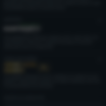
giocatori più vulnerabili di bloccare il proprio accesso a tutte
SuperLotto Plus, Ka Gaming.
le possibilità di gioco d'azzardo online.
Bonus e codici promo per Mostro Casino
GAMTEGRITY
I casinò online offrono bonus ai giocatori nuovi o già
esistenti per incentivarli ad aprire un conto e
Una piattaforma creata per mostrare tutti i nostri sforzi nel
cominciare a giocare. Bonus senza deposito, spin
concretizzare l'idea di un'industria del gioco d'azzardo
gratuiti e bonus deposito sono alcuni dei tipi di bonus
online più sicura e trasparente.
più cercati. I bonus senza deposito possono essere
ottenuti registrando un account nel casinò, mentre i
CASINO GURU AWARDS
bonus deposito si ottengono effettuando un
versamento. Tra le promozioni offerte dai casinò
troviamo inoltre codici bonus, bonus di benvenuto per
Un progetto ambizioso che ha l'obiettivo di celebrare le più
la registrazione e programmi fedeltà.
grandi e responsabili aziende nel settore iGaming e dar loro
il riconoscimento che meritano.
In questo momento, la nostra banca dati ha
2 bonus di
Mostro Casino
, tra cui:
ISCRIVITI ALLA NEWSLETTER
200% fino a 3.000 €