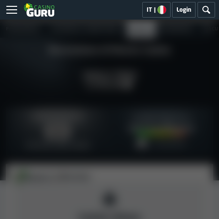
IT
|
Login
PANORAMICA
SICUREZZA E CORRETTEZZA
GIOCHI
RECENSIONI
DISCU
Recensione di Mostro Casino
Indice di sicurezza
Feedback degli utenti
Dati insufficienti
6.4
1 recensione
Inferiore alla media
Burak O.
09/2024
Casinò chiuso