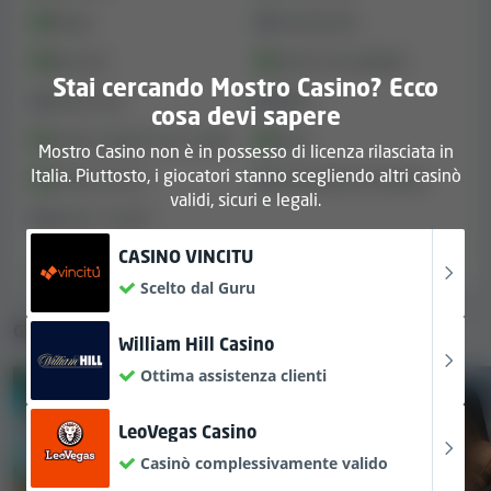
Bingo
Scommesse
Nota:
è importante notare che le recensioni
Baccarà
Giochi con jackpot
Stai cercando Mostro Casino? Ecco
degli utenti non sempre riflettono
Giochi live
Poker
cosa devi sapere
oggettivamente la qualità del casinò. Si pensi
ad esempio ai casi in cui i casinò scrivono
Craps e giochi con i dadi
Keno
Mostro Casino non è in possesso di licenza rilasciata in
recensioni false per incrementare il loro
Italia. Piuttosto, i giocatori stanno scegliendo altri casinò
Gratta e vinci
Scommesse di eSport
feedback utenti, oppure ai giocatori
validi, sicuri e legali.
insoddisfatti che lasciano numerose
Giochi “crash“
recensioni negative per intaccare la
CASINO VINCITU
reputazione del casinò. Mettiamo tutto il
Disponibile:
10
Non disponibile:
5
Scelto dal Guru
nostro impegno nel filtrarle e calcolare un
punteggio basato sul feedback degli utenti
Giochi più popolari
William Hill Casino
oggettivamente accurato; nonostante ciò,
non includiamo il feedback degli utenti nel
Ottima assistenza clienti
calcolo del nostro Indice di sicurezza.
LeoVegas Casino
Casinò complessivamente valido
Licenze e informazioni sull'azienda