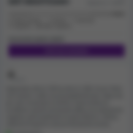
DATI INSUFFICIENTI
Basato su 1 utente
PayDo, Ethereum (ETH).
Molti casinò online impongono chiari limiti sugli importi
Molto positivo
Positivo
Neutrale
che i giocatori possono vincere o prelevare. In varie
Negativo
Molto negativo
situazioni, le soglie sono abbastanza alte da non avere
grandi ripercussioni per la maggior parte dei giocatori,
Hai provato questo casinò?
ma alcuni casinò impongono limiti sulle vincite o sui
Scrivi una recensione
prelievi che possono risultare piuttosto restrittivi. Ecco
perché esaminiamo questi limiti per ogni recensione di
cui ci occupiamo. Tutte le informazioni sui limiti sulle
vincite e sui prelievi di questo casinò sono mostrate
nella tabella.
• 3 ANNI FA
Depositato oltre £ 100 ha vinto £ 2.300. Un po 'lento
Limiti di prelievo
Limiti di vincita
nel ricevere i soldi, ma principalmente per colpa mia
per aver incasinato la verifica. Il personale era
EUR 5.000 al mese
Nessun limite di vincita
eccellente, quindi nonostante abbia una valutazione
USD 5.000 al mese
negativa, personalmente mi piace Mostro. Ottima
GBP 5.000 al mese
selezione di giochi e alcune fantastiche vincite.
SEK 45.000 al mese