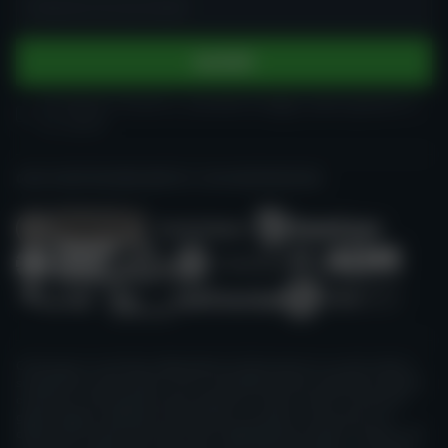
Inserisci la tua email
200% fino a 3.000 €
Iscriviti
Tieni a mente che questi bonus potrebbero non essere
disponibili per i giocatori di determinate aree
Ho almeno 18 anni e, secondo la legge, posso giocare in
geografiche. Consulta la sezione '
"Bonus"
' di questa
un casinò
recensioni per maggiori dettagli e per scoprire quali di
quali offerte potresti usufruire.
GIOCA RESPONSABILMENTE E CON MODERAZIONE.
Casino.guru è una fonte indipendente di informazioni sui casinò online e
sui giochi da casinò online e non è controllato da alcun operatore di gioco
d’azzardo, né da qualsiasi altra istituzione. Tutte le nostre recensioni e
guide vengono realizzate onestamente, secondo le conoscenze e le
opinioni dei membri del nostro team indipendente di esperti. Tuttavia, tali