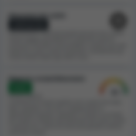
o apertamente svantaggiose nei confronti dei
giocatori.
Questo è un segno favorevole, considerando
Dimensioni del casinò
che queste regole possono potenzialmente essere
sfruttate per negare gli incassi ai giocatori.
Casinò piccolo
Generalmente i casinò più grandi sono più sicuri, poiché
In base alle nostre stime e ai dati effettivi che abbiamo
introiti maggiori permettono di rimborsare anche le
raccolto, Mostro Casino sembra essere un
casinò
vincite più consistenti senza problemi, e poiché sono stati
online tra i più piccoli
. Questo casinò ha una
quantità
testati da un gran numero di giocatori. Consideriamo gli
di pagamenti negati molto bassa, in base ai reclami
introiti stimati relativi agli ultimi 4 anni.
dei giocatori
, relativamente alle sue dimensioni
(oppure non ha ricevuto alcun reclamo). Prendiamo in
Rapporto reclami/dimensioni
considerazione sia le dimensioni del casinò che il
numero di reclami dei giocatori, nonché il modo in cui
Ottimo
questi elementi si intrecciano tra loro: i casinò più
Reclami totali:
0
grandi tendono a ricevere più reclami, per via del più
La presenza di reclami significa che il casinò non tratta
alto numero di giocatori.
bene i giocatori o che non si comporta bene in
determinate situazioni. Valutiamo il numero e la serietà
In base alle informazioni che abbiamo trovato, Mostro
dei reclami in relazioni alle dimensioni del casinò, poiché
è naturale che i casinò che hanno più giocatori avranno
Casino non è menzionato in alcuna blacklist rilevante.
anche più reclami.
Se un casinò appare su una blacklist, come la nostra