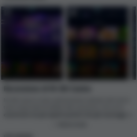
Recensione di Mr Bit Casino
Mr Bit Casino è stato attentamente valutato dal nostro
team imparziale di addetti alle recensioni, che ne ha
esaminato sia gli aspetti positivi che gli svantaggi
, in
base alla nostra
procedura di recensione dei casinò
.
Mostra di più
Esaminando i Termini e condizioni, le licenze, i reclami
dei giocatori, l'assistenza clienti, le lmitazioni e altri
Info azienda