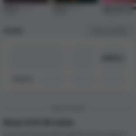
che usiamo, si tratta di un casinò online grande.
Pirots 3
di ELK
Pirots 2
di ELK
Sugar Rush 100
Studios
Studios
Pragmatic Play
Mr Bit Casino ha una licenza
Romania
.
Provider
Mostra tutto
(89)
Opzioni di pagamento, limiti di prelievo e
limiti di vincita
Mr Bit Casino supporta
10 metodi di deposito
.
Comprende: Neteller, Skrill, PaysafeCard, Mastercard,
VISA, Maestro, ApplePay, Okto.cash, A-bon, Aircash.
Generalmente, vincite e prelievi vengono regolati dai
limiti impostati dal casinò. In molti casi, le soglie sono
abbastanza alte da non impattare sulla maggioranza
dei giocatori. Tuttavia, certi casinò impongono
BONUS CASINÒ
restrizioni sulle vincite o sui prelievi che potrebbero
risultare piuttosto limitanti. Ecco perché esaminiamo
Bonus di Mr Bit Casino
sempre questi aspetti nelle nostre recensioni di casinò.
Le informazioni relative ai limiti sulle vincite e sui
Scopri tutti i bonus offerti da Mr Bit Casino, compresi i