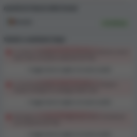
valutiamo con grande attenzione al dettaglio e
Autorità di rilascio delle licenze
determiniamo il loro livello di correttezza.
Nei
Termini e condizioni di numerosi casinò troviamo
Romania
Verificata
regole che riteniamo poco corrette o palesemente
svantaggiose per i giocatori, poiché vengono spesso
Termini e condizioni iniqui
usate dai casinò per evitare di corrispondere le vincite.
Le comuni strategie di ricerca dei bonus possono essere
Nel corso della nostra procedura di revisione, abbiamo
viste come una grave violazione dei T&C
trovato alcune regole o clausole discutibili. Per questo,
Leggi tutta la regola e la nostra analisi
riteniamo che i Termini e condizioni di Mr Bit Casino
siano in qualche modo ingiusti
.
Le vincite potrebbero essere annullate se vengono
rilevate strategie di conteggio delle carte
Nota:
le nostre scoperte specifiche derivanti
Leggi tutta la regola e la nostra analisi
dall'analisi dei T&Cs sono disponibili
qui
.
Richiedere un bonus di troppo può essere considerato
una violazione dei T&C
Reclami degli utenti per Mr Bit Casino
Leggi tutta la regola e la nostra analisi