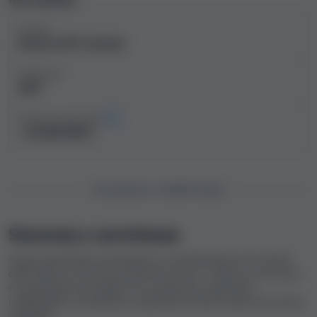
importanti elementi del casinò, il nostro team delle
Azienda
recensioni ha determinato
se si tratta di un casinò
Avento MT Limited
regolare e sicuro, una truffa clamorosa o qualcosa
che ricade tra questi due estremi
.
Fondazione
2021
L'Indice di sicurezza di un casinò, derivante da questi
dati, indica la sicurezza e correttezza di un casinò
Introiti annuali stimati
online. Maggiore è l'Indice di sicurezza, maggiori sono
> 20.000.000 €
le probabilità di giocare e vedersi pagate le proprie
vincite senza problemi.
Mr Bit Casino ha un Indice di
sicurezza Superiore alla media, pari a 7.5
: potrebbe
SICUREZZA E CORRETTEZZA
essere un'opzione accettabile per alcuni giocatori, ma
ci sono tanti casinò con punteggi ancora migliori in
termini di correttezza e sicurezza. Continua a leggere la
Sicurezza e correttezza
nostra recensione di Mr Bit Casino per decidere
Scopri quali fattori prendiamo in considerazione nel calcolo
consapevolmente se questo casinò fa per te o no.
dell'Indice di sicurezza di Mr Bit Casino. L'Indice di sicurezza
è il parametro principale che usiamo per esprimere
Indice di sicurezza di Mr Bit Casino: è
l'affidabilità, correttezza e qualità dei casinò online del nostro
database.