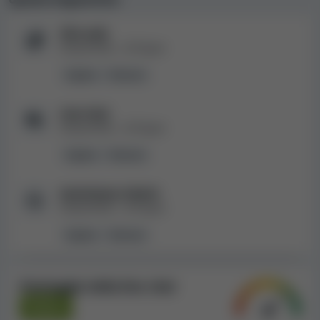
Habanero, Spinomenal, 1X2 Gaming, Tom Horn, Belatra
Games, Relax Gaming, Greentube, Inspired Gaming,
Sito web
7777 gaming, Ino Games, Boldplay, Fantasma Games,
Disponibile...
2
lingue
Swintt, Felt Gaming, Slingshot Studios, Alchemy
Inglese
Rumeno
Gaming, Boomerang Studios, G Games, BF Games,
Apollo Games, Betixon, Nailed it! Games, Fortune
Live chat
Factory Studios, Spribe, Gamomat, All For One Studios
Disponibile...
2
lingue
(ALL41), Arcadem, High Flyer Games, Northern Lights
Gaming, Foxium, Bad Dingo, SlotMill, Triple Edge
Inglese
Rumeno
Studios, Crazy Tooth Studio, Amusnet, Infinity Dragon
Studios, Reel Play, Gameburger Studios, Oryx Gaming,
Assistenza clienti:
Switch Studios, Ela Games, Naga Games, Neon Valley
Disponibile...
2
lingue
Studios, Synot Games, Max Win Gaming, Stakelogic,
Skywind Group, Fazi, SpinPlay Games, 3 Oaks Gaming,
Inglese
Rumeno
Kalamba Games, CT Interactive, STHLMGAMING, Just
For The Win, PatePlay, EGT Digital, Games Lab, Barbara
Punteggio della live chat
Bang, Silverback Gaming, Electric Elephant, Stormcraft
Studios, Hacksaw Gaming, 4ThePlayer, AreaVegas, Print
Buono