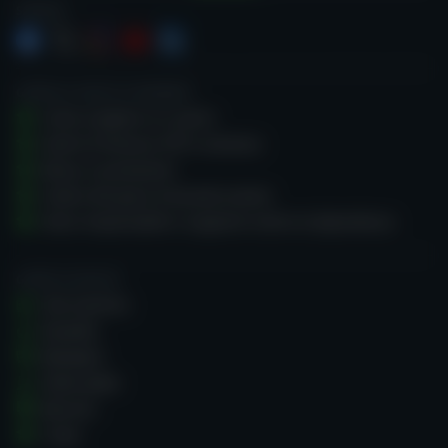
Casino Guru
SEGUICI
Vogliamo che i giocatori comprendano il gioco
d'azzardo.
GUIDA AL GIOCO D'AZZARDO
Come scegliere un casinò
Giochi di fortuna: RTP e varianza
Bonus e promozioni
Codice del gioco d’azzardo onesto
Gioco responsabile e supporto contro la dipendenza
GUIDE AI GIOCHI
Slot machine
Roulette
Blackjack
Video poker
Baccarà
Craps