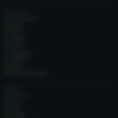
CASINO GURU
Casinò online
Giochi
Bonus
Reclami
Forum
Recensioni
ZOOMin
News
Casino Guru Awards
SU DI NOI
Su di noi
Storia
Team
Contatti