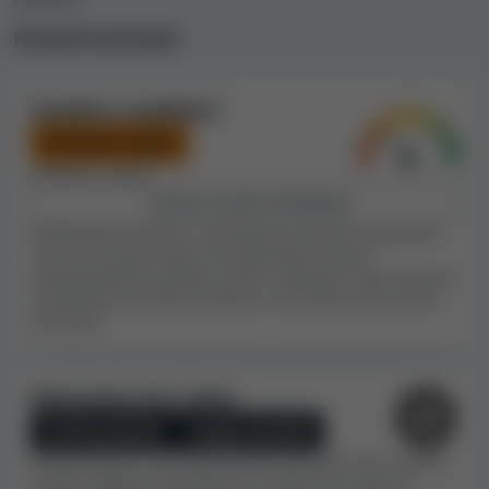
sicuro e onesto?
Parametri principali
Per calcolare l'Indice di sicurezza di un casinò,
utilizziamo
una formula complessa che prende in
considerazione i dati raccolti
che abbiamo inserito
Termini e condizioni
nella nostra recensione. Generalmente si tratta di T&C
Piuttosto iniqui
del casinò, reclami dei giocatori, introiti stimati, blacklist
Problemi trovati:
e così via.
Mostra analisi dettagliata
Abbiamo attentamente esaminato e analizzato i Termini
Analizziamo i termini e condizioni di ciascun casinò alla
e condizioni di Mr Bit Casino come parte della nostra
ricerca di regole inique che potrebbero essere
potenzialmente utilizzate contro i giocatori. Ogni clausola
recensione di Mr Bit Casino. Abbiamo trovato alcune
considerata scorretta risulterà in un Indice di sicurezza
regole o clausole che non ci piacciono e, nel complesso,
più basso.
riteniamo che i T&C siano piuttosto ingiusti
. Regole
ingiuste o svantaggiose possono essere usate contro i
giocatori, per trattenere le loro vincite. Pertanto, in
Dimensioni del casinò
base alle nostre scoperte, raccomandiamo cautela, se si
Casinò grande
Gruppo grande
sceglie di giocare in questo casinò.
Generalmente i casinò più grandi sono più sicuri, poiché
Mr Bit Casino è un
casinò online grande
, in base alle
introiti maggiori permettono di rimborsare anche le