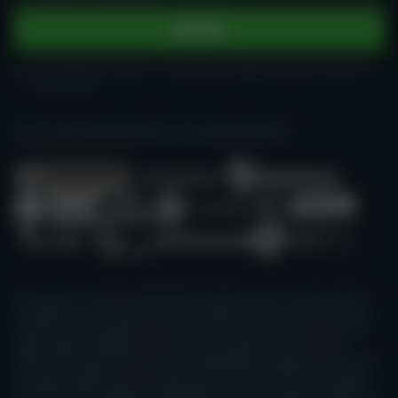
Iscriviti
Ho almeno 18 anni e, secondo la legge, posso giocare in
un casinò
GIOCA RESPONSABILMENTE E CON MODERAZIONE.
Casino.guru è una fonte indipendente di informazioni sui casinò online e
sui giochi da casinò online e non è controllato da alcun operatore di gioco
d’azzardo, né da qualsiasi altra istituzione. Tutte le nostre recensioni e
guide vengono realizzate onestamente, secondo le conoscenze e le
opinioni dei membri del nostro team indipendente di esperti. Tuttavia, tali
recensioni e guide vanno intese per solo scopo informativo e non vanno
considerate alla stregua di consigli legali. Assicurati sempre di soddisfare