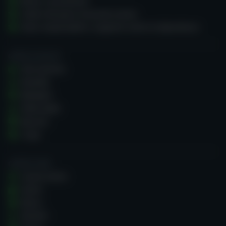
Bonus e promozioni
Codice del gioco d’azzardo onesto
Gioco responsabile e supporto contro la dipendenza
GUIDE AI GIOCHI
Slot machine
Roulette
Blackjack
Video poker
Baccarà
Craps
CASINO GURU
Casinò online
Giochi
Bonus
Reclami