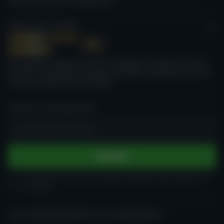
online più sicura e trasparente.
CASINO GURU AWARDS
Un progetto ambizioso che ha l'obiettivo di celebrare le più
grandi e responsabili aziende nel settore iGaming e dar loro
il riconoscimento che meritano.
ISCRIVITI ALLA NEWSLETTER
Inserisci la tua email
Iscriviti
Ho almeno 18 anni e, secondo la legge, posso giocare in
un casinò
GIOCA RESPONSABILMENTE E CON MODERAZIONE.