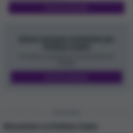
Scrivi una recensione
Ancora nessuna recensione per
Parikara Casino
Sii il primo a condividere la tua esperienza nel
dettaglio.
Scrivi una recensione
DISCUSSIONE
Discussione su Parikara Casino