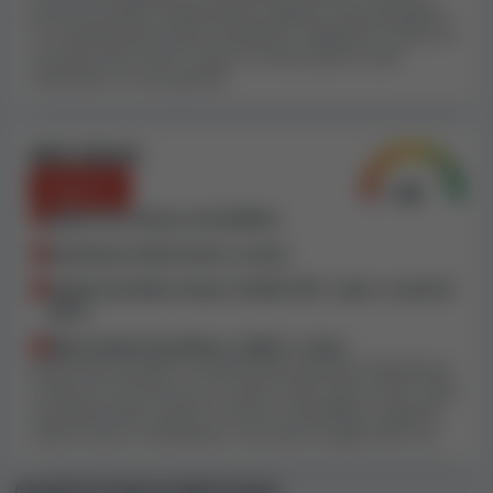
perché ha delle caratteristiche negative. Noi prendiamo
A seguito della nostra attenta valutazione di tutti gli
in considerazione tutte le blacklist e regoliamo l'Indice di
aspetti più importanti, Parikara Casino ha ottenuto un
sicurezza del casinò in base al nostro parere sulla
situazione e la sua gravità.
Indice di sicurezza Basso, pari a 3.8
. Consigliamo ai
giocatori di evitare questo casinò e di cercarne uno con
un Indice di sicurezza più alto.
Altri fattori
Negativi
Termini e condizioni di Parikara Casino
analizzati
Opera con licenza contraffatta
Assistenza clienti lenta o scarsa
Per valutare i casinò online,
esaminiamo
Soglia di prelievo bassa: 50.000 TMT / spin o round di
attentamente i Termini e condizioni di ogni casinò
gioco
per monitorarne la correttezza
. Nei T&C di molti
Basso limite di prelievo: 5.000 € / mese
casinò, individuiamo delle clausole che riteniamo
Anche altre qualità e caratteristiche possono influenzare
ingiuste o potenzialmente penalizzanti. In alcuni casi,
l'Indice di sicurezza di un casinò: limiti sulle vincite, limiti
queste regole possono essere usate come scusa per
di prelievo bassi, giochi o licenze contraffatte, supporto
non pagare le vincite ai giocatori.
clienti scarso o inesistente, una rete di negozi fisici ecc.
Nel corso della nostra procedura di revisione, non
Autorità di rilascio delle licenze