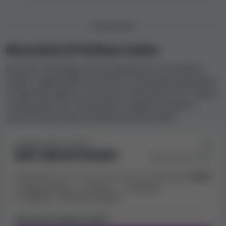
Purtroppo, in questo momento non abbiamo bonus di
Parikara Casino nella nostra banca dati.
RECENSIONI
Tieni presente che alcuni di questi bonus possono
essere rivolti solo ai giocatori di determinati Paesi. Per
Recensioni di Parikara Casino
sapere quali bonus puoi richiedere, consulta la sezione
Qui puoi condividere le tue esperienze con Parikara
'
Bonus
' di questa recensione.
Casino. Leggi quello che hanno scritto gli altri giocatori
al riguardo, oppure scrivi la tua recensione e fa' sapere
a tutti quali sono i lati positivi e negativi di questo
casinò in base alla tua esperienza personale.
FEEDBACK DEGLI UTENTI:
DATI INSUFFICIENTI
Basato su 0 utenti
Molto positivo
Positivo
Neutrale
Negativo
Molto negativo
Hai provato questo casinò?