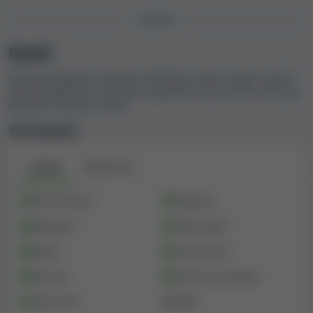
GIOCHI
Su Casino Guru,
i giocatori possono valutare e
recensire i casinò online
per esprimere idee, feedback
Giochi
ed esperienze. In base a queste informazioni,
calcoliamo un punteggio complessivo sulla
Esplora la gamma di giochi di Parikara Casino. Scopri i tipi di
soddisfazione degli utenti che va da Terribile a
giochi disponibili, i provider supportati e quali sono i titoli più
popolari di questo casinò.
Eccellente.
Tipi di giochi
Dato che non abbiamo ancora recensioni su Parikara
Casino nella nostra banca dati, ti incoraggiamo a
Giochi
Giochi live
valutare il casinò sul nostro sito e condividere la tua
esperienza.
Slot machine
Roulette
Nota:
le recensioni degli utenti potrebbero
Blackjack
Video poker
non rispecchiare fedelmente la qualità del
Bingo
Scommesse
casinò. Alcuni casinò potrebbero inviare
recensioni false per migliorare il loro
Baccarà
Giochi con jackpot
punteggio sul feedback degli utenti; inoltre,
Giochi live
Poker
possono esserci giocatori insoddisfatti che