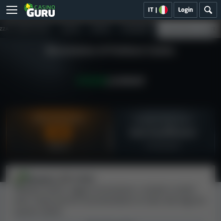
IT
|
Login
ZZA E CORRETTEZZA
GIOCHI
BONUS
PAGAMENTI
ASSISTENZA CLIENTI
Recensione di Parikara Casino
Indice di sicurezza
Feedback degli utenti
3.8
Dati insufficienti
0 recensioni
Basso
Samuel S.
11/2025
Parikara Casino: leggi la recensione, i reclami e molto
altro. Scopri perché raccomandiamo di stare alla larga da
questo casinò.