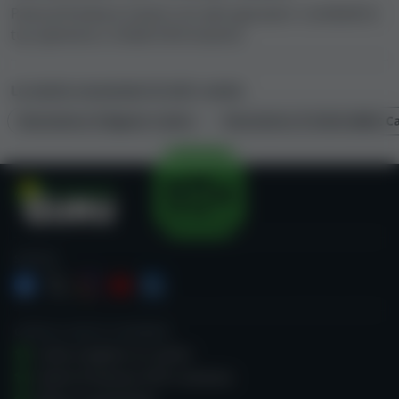
Parla di Parikara Casino con altri giocatori: condividi la
tua opinione o chiedi informazioni.
Le nostre recensioni di altri casinò
Recensione di Bgame Casino
Recensione di AdmiralBet C
Casino Guru
SEGUICI
Vogliamo che i giocatori comprendano il gioco
d'azzardo.
GUIDA AL GIOCO D'AZZARDO
Come scegliere un casinò
Giochi di fortuna: RTP e varianza