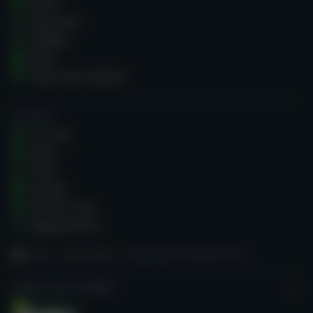
Forum
Recensioni
ZOOMin
News
Casino Guru Awards
SU DI NOI
Su di noi
Storia
Team
Contatti
Termini d'uso
Mappa del sito
Home
Casinò online
Recensione di Parikara Casino
CASINO GURU ACADEMY