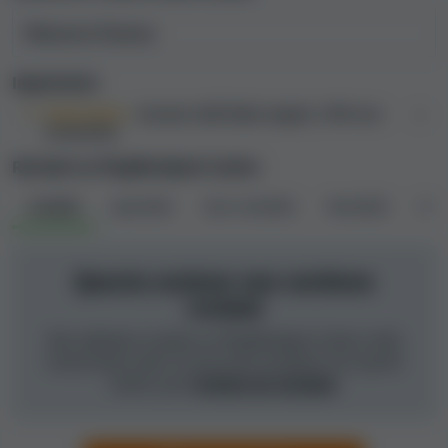
Casino
Nessuna licenza
Per recensire i casinò online,
esaminiamo
approfonditamente i Termini e condizioni di ciascun
Importante
casinò per valutarne la correttezza
. Nei Termini e
Importante:
Accesso dall'Italia negato, VPN non
condizioni di molti di loro, troviamo clausole e regole
consentita
che consideriamo ingiuste o clamorosamente
Reclami su PlayBlackJack Casino
svantaggiose, perché danno al casinò la possibilità di
giustificare un mancato pagamento delle vincite in
Tutti
(0)
Aperti
(0)
Non risolti
(0)
Risolti
(0)
Rifi
determinate situazioni.
Nel corso della nostra procedura di revisione, non
Questa sezione non contiene
abbiamo trovato regole ingiuste nei Termini e
reclami
condizioni di PlayBlackJack Casino
.
Non abbiamo reclami su PlayBlackJack Casino nella
Reclami dei giocatori relativi a
nostra banca dati. Se hai avuto problemi con questi
casinò, puoi
inviare un reclamo
.
PlayBlackJack Casino
La nostra metodologia di recensione dei casinò fa