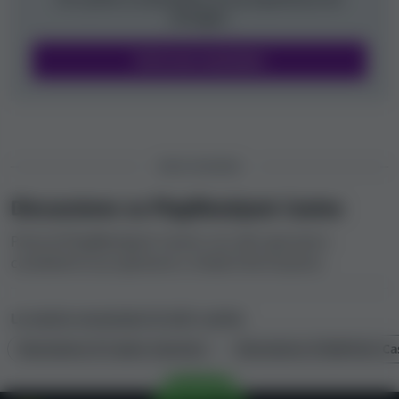
dettaglio.
di pagamento
. Comprende: VISA, Mastercard, PayPal,
Bitcoin (BTC), Western Union, Bank transfer, Bitcoin
Scrivi una recensione
Cash (BCH), Ethereum (ETH), DASH, Cardano (ADA),
Polkadot (DOT), Walmart2Walmart, Discover,
MoneyGram, Stellar Lumens (XLM), Litecoin (LTC),
Ripple (XRP), Prepaid Card, Zelle, Bank wire, Cash
deposit, Gift Voucher, Money Orders, Cosmos (Atom)
DISCUSSIONE
Wallet.
Generalmente, vincite e prelievi vengono regolati dai
Discussione su PlayBlackJack Casino
limiti impostati dal casinò. In molti casi, le soglie sono
Parla di PlayBlackJack Casino con altri giocatori:
abbastanza alte da non impattare sulla maggioranza
condividi la tua opinione o chiedi informazioni.
dei giocatori. Tuttavia, certi casinò impongono
restrizioni sulle vincite o sui prelievi che potrebbero
risultare piuttosto limitanti. Ecco perché esaminiamo
Le nostre recensioni di altri casinò
sempre questi aspetti nelle nostre recensioni di casinò.
Recensione di Casino Sanremo
Recensione di BetPoint Ca
Le informazioni relative ai limiti sulle vincite e sui
prelievi di questo casinò sono mostrati nella tabella qui
sotto.