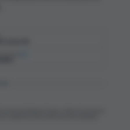
ienti, i limiti, e altri aspetti rilevanti, al fine di
ù
re e sicuro" a "potenziale truffa"
.
a del casinò, ovvero un punteggio attribuito ai
a. Con un Indice di sicurezza più elevato,
re
 vincite senza intoppi. In termini di sicurezza e
um Casino RE.
rezza Alto, pari a 8.6
: si tratta di un casinò
ta alla nostra recensione completa di PlayLive!
nnuali stimati
0.000 €
ò soddisfa i tuoi requisiti e preferenze.
Casino
EZZA
a complessa che prende in considerazione
timate del casinò, i suoi T&C, i reclami dei
i sicurezza di PlayLive! Casino. L'Indice di sicurezza è
zza e qualità dei casinò online del nostro database.
ttentamente i Termini e condizioni di PlayLive!