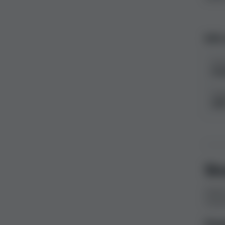
Termin
dete
Info
In ba
casin
Azie
aumen
Sta
corre
racco
Fond
202
Casin
Cor
Si
Calco
una 
Scopri
giocat
il par
Nella
Para