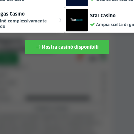
sulle
ocatori. Consideriamo gli introiti stimati relativi agli
cont
C di PlayLive! Casino
timi 4 anni.
rete 
gas Casino
Star Casino
inò complessivamente
Ampia scelta di gi
ido
o valutiamo i casinò online,
esaminiamo attentamente i T
minare il loro livello di correttezza
. Molti di essi hanno 
apporto
deriamo ingiuste o apertamente svantaggiose, dato che po
Mostra casinò disponibili
eclami/dimensioni
sto per trattenere le loro vincite in determinate circostanze
Ottimo
orso della nostra procedura di revisione, non abbiamo tr
clami totali:
1
zioni di PlayLive! Casino
.
erti
0
n risolti
0
solti
0
lami dei giocatori su PlayLive! Ca
fiutati
1
Esplora reclami
lami dei giocatori sono una componente essenziale della nost
 presenza di reclami significa che il casinò non
o un'
idea chiara delle difficoltà affrontate dai giocatori 
atta bene i giocatori o che non si comporta bene in
lare l'Indice di sicurezza di ogni casinò, esaminiamo tutti i r
terminate situazioni. Valutiamo il numero e la
uzione reclami
, nonché quelli che raccogliamo da altre fonti