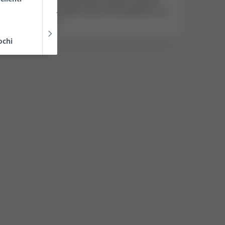
 vincite, limiti di prelievo bassi, giochi o licenze
raffatte, supporto clienti scarso o inesistente, una
di negozi fisici ecc.
ochi
ermini e condizioni di ogni casinò per
T&C che contengono regole e clausole che
ssono essere usate contro i giocatori, come
.
ovato regole ingiuste nei Termini e
sino
ra procedura di analisi dei casinò, poiché ci
e sul modo in cui i casinò le affrontano
. Per
eclami inviati tramite il nostro
Centro
.