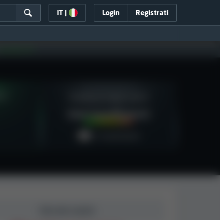
IT
|
Login
Registrati
Accetto
za
Feedback degli utenti
Dati insufficienti
2 recensioni
Sito del casinò