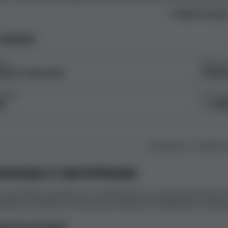
i e condizioni, le licenze, i reclami dei giocatori, l'assistenza cl
Mostra di pi
rminare
dove su posiziona nello spettro da "casinò regola
 azienda
se ai dati raccolti, abbiamo determinato l'Indice di sicurezz
ò online per indicare il loro livello di sicurezza e correttezz
nda
Operato
tano le probabilità di giocare e di vedersi pagate le proprie
dium Casino RE.
Stadi
ttezza per i giocatori,
PlayLive! Casino ha un Indice di sicu
mandabile per la maggior parte dei giocatori. Dai un'occhia
azione
Introiti a
0
> 1.00
o, che offre informazioni utili a determinare se questo casin
rettezza e sicurezza di PlayLive! 
SICUREZZA E CORRETT
curezza e correttezza
liamo l'Indice di sicurezza di un casinò usando
una formul
moltitudine di informazioni
. Elementi come le dimensioni s
 quali fattori prendiamo in considerazione nel calcolo dell'Indice d
ori, le blacklist e molti altri.
ametro principale che usiamo per esprimere l'affidabilità, corrette
 nostra recensione di PlayLive! Casino, abbiamo esaminato a
metri principali