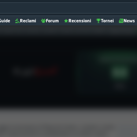
Guide
Reclami
Forum
Recensioni
Tornei
News
 nostri siti o servizi, accetti il nostro uso dei cookies.
Scopri di più
Indice di sicurez
8.6
Alto
ggi la recensione di PlayLive! Casino, i reclami e molto
tro. Scopri perché lo consideriamo un ottimo casinò.