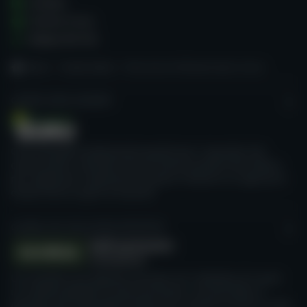
Contatti
Termini d'uso
Mappa del sito
Home
Casinò online
Recensione di Rainbow Spins Casino
CASINO GURU ACADEMY
Corsi formativi professionali gratuiti per i lavoratori dei
casinò online, orientati verso le buone pratiche del settore,
per migliorare l'esperienza di gioco e favorire un approccio
onesto verso il gioco d'azzardo.
GLOBAL SELF-EXCLUSION INITIATIVE
Un'iniziativa che abbiamo lanciato con l'obiettivo di creare
un sistema globale di auto-esclusione, che permetta ai
giocatori più vulnerabili di bloccare il proprio accesso a tutte