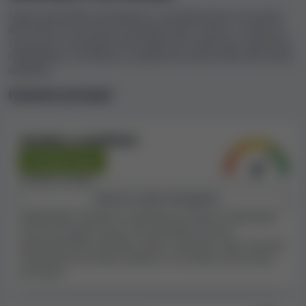
Correttezza e sicurezza di Rainbow
Scopri quali fattori prendiamo in considerazione nel calcolo
Spins Casino
dell'Indice di sicurezza di Rainbow Spins Casino. L'Indice di
sicurezza è il parametro principale che usiamo per esprimere
Quando calcoliamo l'Indice di sicurezza di un casinò,
l'affidabilità, correttezza e qualità dei casinò online del nostro
seguiamo una
complessa metodologia che prende in
database.
considerazione le variabili che abbiamo incluso e
Parametri principali
valutato nella nostra recensione
. Comprende Termini
e condizioni, reclami dei giocatori, introiti stimati,
blacklist e vari altri fattori relativi al casinò.
Termini e condizioni
Perlopiù equi
Nella nostra recensione di Rainbow Spins Casino,
abbiamo letto ed esaminato attentamente i Termini e
Problemi trovati:
condizioni di Rainbow Spins Casino. Abbiamo trovato
Mostra analisi dettagliata
alcune regole o clausole che non ci piacciono ma, nel
Analizziamo i termini e condizioni di ciascun casinò alla
complesso,
riteniamo che i T&C siano perlopiù equi
.
ricerca di regole inique che potrebbero essere
Una regola ingiusta o svantaggiosa potrebbe
potenzialmente utilizzate contro i giocatori. Ogni clausola
considerata scorretta risulterà in un Indice di sicurezza
potenzialmente essere usata contro i giocatori per
più basso.
giustificare una mancata corresponsione delle vincite.
Tuttavia, in questo casinò non abbiamo riscontrato