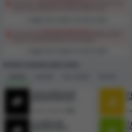
Prelevare e ridepositare ripetutamente per ottenere più
bonus può comportare la confisca delle vincite
Nota:
per maggiori dettagli sulle informazioni
che abbiamo trovato esaminando i T&C, clicca
Leggi tutta la regola e la nostra analisi
qui
.
I giocatori che depositano solo quando vengono offerti
bonus rischiano di perdere le loro vincite
Reclami inviati dai giocatori su Rainbow
Leggi tutta la regola e la nostra analisi
Spins Casino
Reclami su Rainbow Spins Casino
La nostra valutazione dei casinò si basa enormemente
sui reclami dei giocatori, poiché offrono
importanti
Tutti
(32)
Aperti
(0)
Non risolti
(9)
Risolti
(7)
Rif
informazioni sui problemi riscontrati dai giocatori e
sul modo in cui i casinò si impegnano a risolvere le
Conto verificato del
Il
situazioni
. Calcolando l'Indice di sicurezza di ogni
giocatore bloccato,
lo
casinò, prendiamo in considerazione tutti i reclami che
vincite ritardate.
co
riceviamo al nostro
Centro di risoluzione reclami
de
£480
Importo contestato:
Imp
insieme ai reclami che troviamo altrove.
La verifica del
Il
Al momento abbiamo
9 reclami riguardanti
giocatore non è
gi