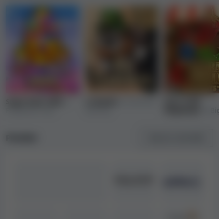
utenti nel calcolo del nostro Indice di
sicurezza.
Licenze e dati dell'azienda
Rainbow Spins Casino è di proprietà di
Jumpman
Gaming Ltd
e i suoi introiti stimati annuali sono
superiori a $5,000,000. In base agli introiti, lo
Sugar Rush 1000
di
Le Bandit
di Hacksaw
Extra Chilli
consideriamo un casinò online di medie dimensioni.
Pragmatic Play
Gaming
Megaways
di Bi
Time Gaming
Rainbow Spins Casino è in possesso di licenze rilasciate
da enti nei seguenti Paesi o aree geografiche:
Regno
Provider
Mostra tutto
(86)
Unito
(United Kingdom Gambling Commission),
Alderney
(Alderney Gambling Control Commission).
Metodi di pagamento e limiti su vincite e
prelievi