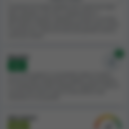
scegliere un casinò in cui giocare.
La presenza di reclami significa che il casinò non tratta
bene i giocatori o che non si comporta bene in
Complessivamente, considerando anche altri fattori che
determinate situazioni. Valutiamo il numero e la serietà
contribuiscono alla nostra valutazione, Rainbow Spins
dei reclami in relazioni alle dimensioni del casinò, poiché
è naturale che i casinò che hanno più giocatori avranno
Casino ha conseguito un
Indice di sicurezza di 9.0, che
anche più reclami.
è classificato come Molto alto
. Questo casinò può
essere considerato un'opzione eccellente per la
maggior parte dei giocatori, dato che mostra un
0x
Blacklist
comportamento corretto e onesto.
None
Se un casinò appare in una blacklist valida, di solito è
Nota:
per quanto ne sappiamo, Rainbow
perché ha delle caratteristiche negative. Noi prendiamo
Spins Casino è collegato ad altri 115 casinò
in considerazione tutte le blacklist e regoliamo l'Indice di
online. A causa della correlazione tra questi
sicurezza del casinò in base al nostro parere sulla
casinò, nel calcolo dell'Indice di sicurezza di
situazione e la sua gravità.
Rainbow Spins Casino sono comprese le
caratteristiche dei casinò collegati. Di
conseguenza, l'Indice di sicurezza è più alto
Altri fattori
rispetto a quello che avrebbe avuto questo
Neutri