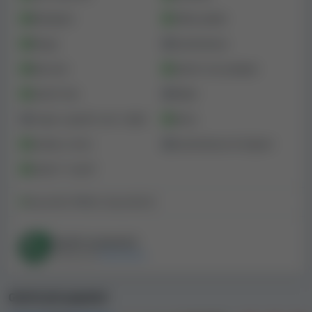
Feedback degli utenti per questo casinò. Lo calcoliamo
Blackjack
Video poker
al raggiungimento di almeno 5 recensioni e, finora,
abbiamo ricevuto solo
1 recensione degli utenti
. Puoi
Bingo
Scommesse
accedere alle recensioni del casinò inviate dagli utenti
Baccarà
Giochi con jackpot
alla sezione
Recensioni degli utenti
di questa pagina.
Giochi live
Poker
Nota:
dato che non è raro che i giocatori
Craps e giochi con i dadi
Keno
delusi lascino diverse recensioni negative per
Gratta e vinci
Scommesse di eSport
danneggiare la reputazione di un casinò, né
che alcuni casinò pubblichino recensioni false
Giochi “crash“
per aumentare il loro punteggio relativo al
feedback degli utenti, ricorda che le
Disponibile:
11
Non disponibile:
4
recensioni degli utenti potrebbero non
rispecchiare fedelmente la qualità del casinò.
Giochi autentici
Ci impegniamo a filtrarle e a calcolare un
Verificato da
Gamecheck
punteggio accurato relativo al feedback degli
utenti; tuttavia, per questi motivi, non
Giochi più popolari
prendiamo in considerazione il feedback degli