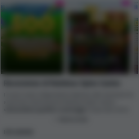
Recensione di Rainbow Spins Casino
Il nostro team indipendente dedicato alle recensioni ha
esaminato attentamente Rainbow Spins Casino,
valutandone qualità e svantaggi
in base alla nostra
procedura di recensione dei casinò
. Per stabilire la
Mostra di più
sicurezza di questo casinò, il nostro team dedicato alle
recensioni ha esaminato fattori fondamentali, come la
Info azienda