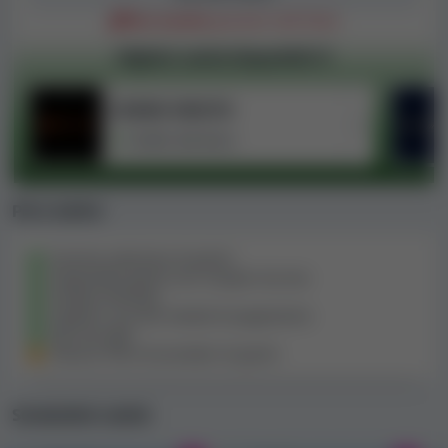
Non accetta
giocatori dall'Italia
Migliori casinò disponibili IT
CASINO VINCITU
Scelto dal Guru
Pro e contro
Enorme selezione di giochi
Disponibili giochi con croupier da vivo
Prelievi illimitati
PayPal è uno dei metodi di pagamento
Bel sito web
Nessun filtro di provider di giochi
Screenshot casinò