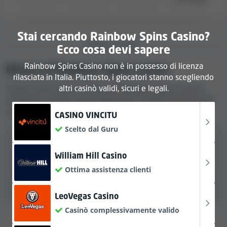
Rainbow Spins Casino supporta
9 opzioni di
pagamento
. Comprende: Neteller, Skrill, PaysafeCard,
Mastercard, VISA Debit, PayPal, Maestro, Skrill 1-Tap,
Stai cercando Rainbow Spins Casino?
PayByMobile.
BONUS CASINÒ
Ecco cosa devi sapere
Spesso esistono restrizioni su quanti soldi i giocatori
Rainbow Spins Casino non è in possesso di licenza
Bonus di Rainbow Spins Casino
possono vincere o prelevare nei casinò online. In molti
rilasciata in Italia. Piuttosto, i giocatori stanno scegliendo
casi, le soglie sono abbastanza elevate da non
Scopri tutti i bonus offerti da Rainbow Spins Casino,
altri casinò validi, sicuri e legali.
scoraggiare la maggioranza dei giocatori, ma alcuni
compresi i bonus senza deposito e quelli di benvenuto
casinò impongono limiti di vincita o di prelievo che
che si ottengono al primo deposito.
CASINO VINCITU
possono risultare piuttosto restrittivi. Ecco perché
Scelto dal Guru
cerchiamo queste informazioni per valutare i casinò. La
Nessun bonus disponibile per
tabella che segue fornisce dettagli sui limiti di vincita e
William Hill Casino
di prelievo del casinò.
giocatori dall'Italia
Ottima assistenza clienti
Purtroppo, pare che Rainbow Spins Casino non abbia
Limiti di prelievo
Limiti di vincita
bonus per i giocatori del tuo Paese.
LeoVegas Casino
Nessun limite in GBP
Nessun limite di vincita
Casinò complessivamente valido
Nessun limite in NZD