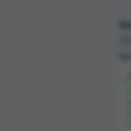
Gio
Esplor
popol
Inf
Tipi 
Raven
Per q
Per 
Lim
di