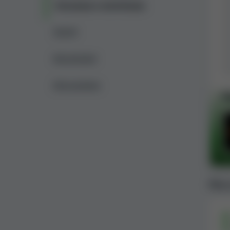
Sicurezza e correttezza
Giochi
Recensioni
Discussione
Mi
Pro 