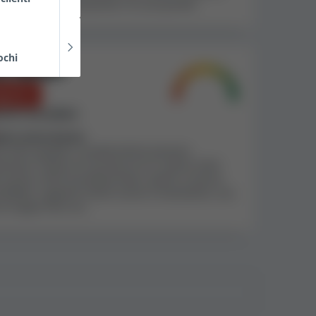
ro parere sulla situazione e la sua gravità.
e condizioni di ciascun casinò e ne
loro, troviamo clausole e regole che consideriamo
ochi
ri fattori
a mancata correponsione delle vincite in
gativi
ochi contraffatti
ovato regole ingiuste nei Termini e
era senza licenza
e altre qualità e caratteristiche possono
enzare l'Indice di sicurezza di un casinò: limiti
 vincite, limiti di prelievo bassi, giochi o licenze
raffatte, supporto clienti scarso o inesistente, una
di negozi fisici ecc.
i dei giocatori, poiché offrono
importanti
 in cui i casinò si impegnano a risolvere le
diamo in considerazione tutti i reclami che
ami che troviamo altrove.
sto casinò
nel nostro database, insieme a
4