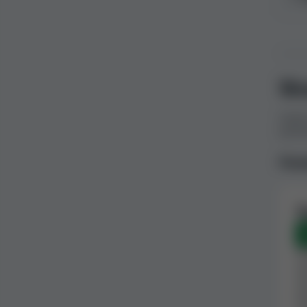
Ind
Si
Quand
consi
Scopri
condiz
param
Nella
Para
Rave
un se
ai gi
T
In ba
onlin
Pr
An
molto
al
recla
po
un n