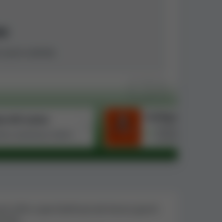
dall'Italia
so
 più in attività.
LeoVegas Casino
am Hill Casino
Casinò
ima assistenza clienti
complessivamente 
sinò offre copie falsificate dei famosi giochi
matic