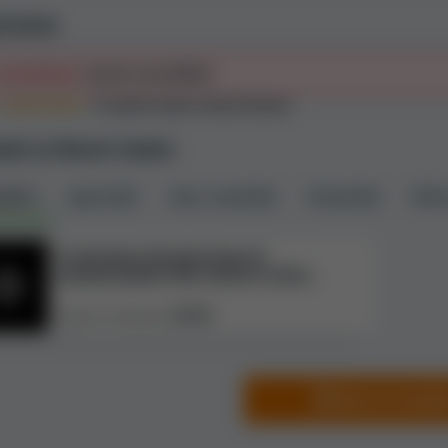
mi relativi ad altri casinò collegati
. A causa di questi rec
rtante
ità totali
, di cui
101
provengono dai casinò collegati. Puoi t
 di penalità alla sezione "Spiegazioni sull'Indice di sicurezza
Avvertenza:
Giochi contraffatti
Importante:
Il casinò opera senza licenza
ven Casino: recensioni e feedback 
ami su Raven Casino
ti
(1)
Aperti
(0)
Non risolti
(0)
Risolti
(0)
Rifi
asino Guru,
gli utenti hanno l'opportunità di valutare e r
ro opinioni, feedback ed esperienze. In base a questi dati 
i, che va da Terribile a Eccellente.
Il tentativo del giocatore di
autoescludersi dal casinò è stato
trascurato.
che non abbiamo ancora recensioni su Raven Casino nella no
A$708
Importo contestato:
ò sul nostro sito e condividere la tua esperienza.
Invia un recla
Nota:
dato che non è raro che i giocatori delusi lascin
danneggiare la reputazione di un casinò, né che alcuni