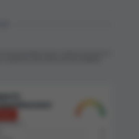
curezza di Raven Casino
EZZA
 una
complessa metodologia che prende in
lla nostra recensione
. Comprende Termini e
i sicurezza di Raven Casino. L'Indice di sicurezza è il
ri fattori relativi al casinò.
a e qualità dei casinò online del nostro database.
nato attentamente i Termini e condizioni di
sideriamo ingiuste o svantaggiose.
Questo è
fruttate per evitare di corrispondere le vincite
pporto
clami/dimensioni
abbiamo raccolto, Raven Casino è
uno dei casinò
i ricevuti mostrano un valore complessivo
ssimo
rendiamo in considerazione il numero di
ami totali:
1
i ricevono in genere più reclami, poiché hanno
ti
0