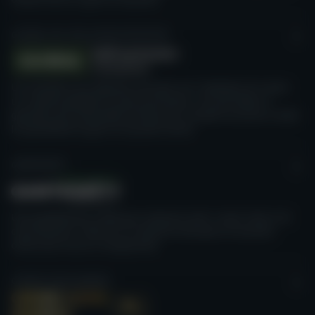
deposito e senza deposito sono le categorie più
comuni. Mentre i bonus deposito vengono elargiti solo
GLOBAL SELF-EXCLUSION INITIATIVE
se il giocatore effettua un deposito, i bonus senza
deposito o spin gratuiti vengono dati ai giocatori senza
bisogno di versare. Tuttavia, tra le promozioni offerte
Un'iniziativa che abbiamo lanciato con l'obiettivo di creare
dai casinò è possibile trovare anche altri codici bonus,
un sistema globale di auto-esclusione, che permetta ai
giocatori più vulnerabili di bloccare il proprio accesso a tutte
bonus di benvenuto alla registrazione e programmi
le possibilità di gioco d'azzardo online.
fedeltà.
Attualmente la nostra banca dati ha
1 bonus di Simba
GAMTEGRITY
Slots Casino
:
1 SPIN EXTRA
su Safari Chest
Una piattaforma creata per mostrare tutti i nostri sforzi nel
concretizzare l'idea di un'industria del gioco d'azzardo
Alcune offerte potrebbero essere fruibili solo per
online più sicura e trasparente.
giocatori di determinate aree geografiche. Per sapere
quali bonus puoi richiedere, consulta la sezione
CASINO GURU AWARDS
'
Bonus
' di questa recensione.