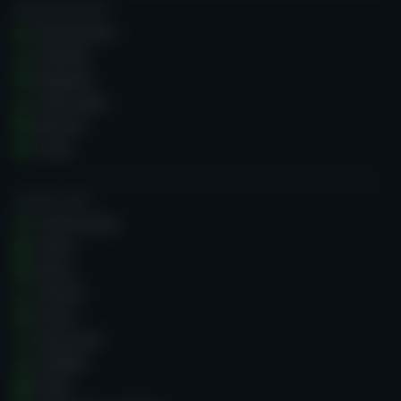
vinci, Altri giochi di carte, Altri giochi, Giochi "crash",
GUIDE AI GIOCHI
Live show, Bingo live, Blackjack live, Giochi con i dadi
Slot machine
live, Poker live, Roulette live.
Roulette
Blackjack
Sono disponibili titoli forniti da
86 provider di giochi
.
Video poker
Ecco quali: NetEnt, Nolimit City, Apricot (Microgaming),
Baccarà
Playtech, Play'n GO, Blueprint Gaming, Pragmatic Play,
Craps
Quickspin, Yggdrasil Gaming, Realtime Gaming, Red
Tiger Gaming, Thunderkick, Big Time Gaming, WMS,
Playson, Eyecon, Barcrest, Wazdan, Lightning Box, Red
CASINO GURU
Rake Gaming, Leander Games, 1X2 Gaming, Booming
Casinò online
Games, Iron Dog Studio, Realistic Games, Ash Gaming
Giochi
(Playtech), Inspired Gaming, Jelly, PearFiction Studios,
Bonus
Ino Games, Oros Gaming, Prospect Gaming, Half Pixel
Reclami
Studios, S Gaming, Playzido, Atomic City, Indigo Magic,
Forum
Wishbone, Slingshot Studios, Backseat Gaming,
Recensioni
Alchemy Gaming, G Games, Nailed it! Games, Fortune
ZOOMin
Factory Studios, All For One Studios (ALL41), Gamomat,
News
Bell-Fruit Games, Northern Lights Gaming, OnAir