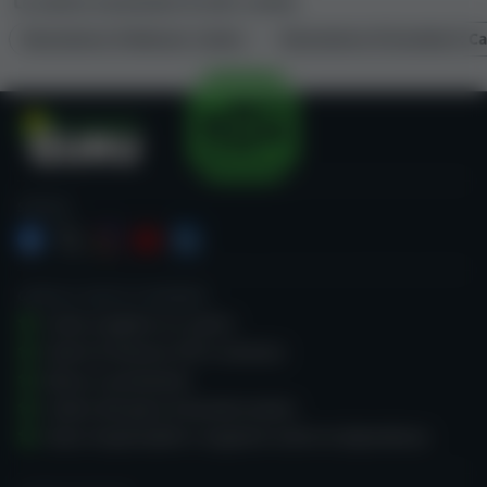
Le nostre recensioni di altri casinò
Lingua
Sito web
Assistenza clienti
Live chat
Recensione di Betsson Casino
Recensione di Eurobet.it C
Inglese
Durante i nostri test, contattiamo sempre l'assistenza
clienti e testiamo le loro risposte per valutarne utilità e
professionalità. Dato che l'assistenza clienti può aiutarti
Casino Guru
SEGUICI
in caso di problemi con la procedura di registrazione su
Simba Slots Casino, i conti, i prelievi o altro ancora, per
Vogliamo che i giocatori comprendano il gioco
d'azzardo.
noi è molto importante. A giudicare dalle risposte che
abbiamo ricevuto, riteniamo che l'assistenza clienti di
GUIDA AL GIOCO D'AZZARDO
Simba Slots Casino sia
nella media
.
Come scegliere un casinò
Giochi di fortuna: RTP e varianza
Slot e altri giochi di Simba Slots Casino
Bonus e promozioni
Codice del gioco d’azzardo onesto
Su Simba Slots Casino trovi questi
tipi di giochi
: Slot
Gioco responsabile e supporto contro la dipendenza
machine, Roulette, Blackjack, Video poker, Bingo,
Baccarà, Giochi con jackpot, Giochi live, Keno, Gratta e