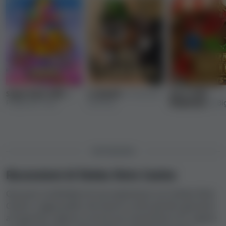
abbassare il punteggio del casinò. Facciamo
del nostro meglio per filtrarle e calcolare un
punteggio accurato relativo al feedback degli
utenti. Nonostante ciò, non includiamo il
feedback degli utenti nel calcolo del nostro
Indice di sicurezza.
Sugar Rush 1000
di
Le Bandit
di Hacksaw
Extra Chilli
Informazioni aziendali e licenze di Simba
Pragmatic Play
Gaming
Megaways
di Bi
Slots Casino
Time Gaming
Simba Slots Casino è di proprietà di
Jumpman Gaming
Ltd
e i suoi introiti stimati annuali sono superiori a
RECENSIONI
$1,000,000. In base alla nostra classificazione, si tratta
di un casinò online tra i più piccoli.
Recensioni di Simba Slots Casino
Simba Slots Casino ha una licenza
Simba Slots Casino
.
Qui puoi condividere le tue esperienze con Simba Slots
La licenza è stata rilasciata da
Alderney Gambling
Casino. Leggi quello che hanno scritto gli altri giocatori
Control Commission
.
al riguardo, oppure scrivi la tua recensione e fa' sapere