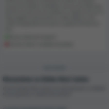
fondi e ho dovuto continuare a inviare e-mail per
Limiti di prelievo
Limiti di vincita
cercare di risolvere i problemi, ma ora sono bloccato
Nessun limite
Nessun limite di vincita
dal mio account con un prelievo in sospeso che non è
stato pagato come di ancora, molto deluso e non
credo che giocherò di nuovo su questo fornitore di
Nota:
alcuni metodi di pagamento a
slot,
disposizione dei giocatori potrebbero non
essere disponibili sia per i depositi che per i
Buona selezione di giochi
prelievi. Inoltre, alcune opzioni potrebbero
Servizio clienti, modalità di prelievo
essere disponibili solo in Paesi selezionati.
Opzioni per le lingue e assistenza clienti
DISCUSSIONE
disponibili
Discussione su Simba Slots Casino
Come parte della nostra procedura di recensione dei
casinò, il nostro team di esperti raccoglie dati sulle
Parla di Simba Slots Casino con altri giocatori: condividi
opzioni di assistenza clienti e lingue disponibili. La
la tua opinione o chiedi informazioni.
tabella che segue contiene informazioni sulle lingue
disponibili presso Simba Slots Casino.