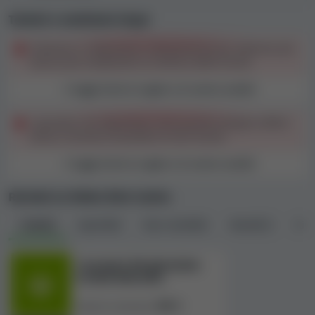
trovato alcune regole o clausole discutibili. Tuttavia,
complessivamente,
Termini e condizioni iniqui
riteniamo che i Termini e
condizioni di Simba Slots Casino siano perlopiù
Prelevare e ridepositare ripetutamente per ottenere più
onesti
.
bonus può comportare la confisca delle vincite
Leggi tutta la regola e la nostra analisi
Nota:
per maggiori informazioni sulle nostre
scoperte in merito ai Termini e condizioni,
I giocatori che depositano solo quando vengono offerti
clicca
qui
.
bonus rischiano di perdere le loro vincite
Leggi tutta la regola e la nostra analisi
Reclami dei giocatori su Simba Slots
Casino
Reclami su Simba Slots Casino
Tutti
(2)
Aperti
(0)
Non risolti
(0)
Risolti
(1)
Rifi
Il nostro approccio verso la valutazione dei casinò fa
molto affidamento sui reclami dei giocatori, perché ci
danno
importanti informazioni sulle difficoltà
L'account del giocatore
riscontrate dai giocatori e sul modo in cui i casinò le
è stato bloccato.
affrontano
. Quando calcoliamo l'Indice di sicurezza di
500 €
Importo contestato:
un casinò, prendiamo in considerazione tutti i reclami