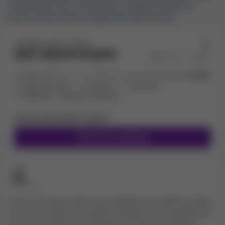
a tutti quali sono i lati positivi e negativi di questo
casinò in base alla tua esperienza personale.
Informazioni sui metodi di pagamento e
sui limiti sulle vincite e sui prelievi
FEEDBACK DEGLI UTENTI:
Simba Slots Casino accetta
6 opzioni di pagamento
.
DATI INSUFFICIENTI
Basato su 1 utente
Comprende: Skrill, PaysafeCard, Mastercard, VISA
Debit, Maestro, Skrill 1-Tap.
Molto positivo
Positivo
Neutrale
Molti casinò online applicano restrizioni sugli importi
Negativo
Molto negativo
che i giocatori possono vincere o prelevare. Alcuni
Hai provato questo casinò?
casinò applicano limiti di vincita o di prelievo che
possono risultare piuttosto restrittivi ma, di solito, si
Scrivi una recensione
tratta di soglie abbastanza alte da non risultare
svantaggiose per la maggior parte dei giocatori. Ecco
perché controlliamo sempre queste informazioni,
quando valutiamo i casinò. Tutti i dettagli relativi alle
• 4 ANNI FA
vincite e ai limiti di prelievo del casinò si trovano nella
Non ho ricevuto altro che problemi con gli slot simba,
tabella qui sotto.
il servizio clienti è terribile, problemi con il prelievo di