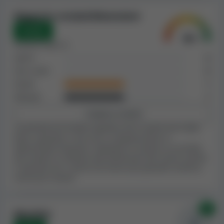
blacklist di casinò degna di nota. La presenza di un
casinò in una blacklist, come la nostra
blacklist di
Rapporto reclami/dimensioni
Casino Guru
, può indicare che i giocatori non vengono
Ottimo
trattati bene. Raccomandiamo ai giocatori di prendere
Reclami totali:
2
in considerazione quste liste al momento di scegliere
Aperti
0
un casinò in cui giocare.
Non risolti
0
Tutto questo, insieme ad altri fattori che prendiamo in
Risolti
1
considerazione per le nostre recensoni, ha determinato
Rifiutati
1
per Simba Slots Casino un
Indice di sicurezza pari a
Esplora reclami
9.2, ovvero Molto alto
. La maggior parte dei giocatori
in cerca di un casinò online che crei un ambiente di
La presenza di reclami significa che il casinò non tratta
bene i giocatori o che non si comporta bene in
giustizia per i propri clienti considererà questo casinò
determinate situazioni. Valutiamo il numero e la serietà
una scelta impeccabile.
dei reclami in relazioni alle dimensioni del casinò, poiché
è naturale che i casinò che hanno più giocatori avranno
anche più reclami.
Nota:
ci risulta che Simba Slots Casino sia
collegato ad altri 114 casinò online. Dato che
siamo al corrente della correlazione tra questi
0x
Blacklist
casinò. abbiamo tenuto in considerazione le