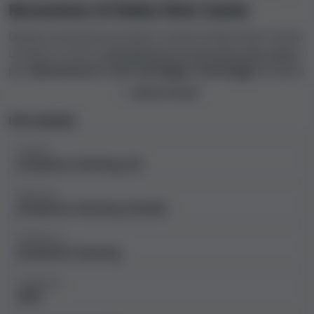
Recensione di Simba Slots Casino
Questa recensione prende in esame Simba Slots Casino
usando la nostra
metodologia di recensione dei casinò
per
determinare i suoi vantaggi e svantaggi
ad opera
del nostro team esperto e indipendente dedicato.
Mostra di più
Valutando le licenze, i Termini e condizioni, gli ultimi
reclami dei giocatori, i limiti, l'assistenza clienti e altri
Info azienda
elementi chiave, il nostro team preposto alle recensioni
Azienda
ha classificato il livello di sicurezza e correttezza del
Jumpman Gaming Ltd
casinò,
categorizzandolo come legale e sicuro, una
potenziale truffa o una via di mezzo
.
Operatore
Jumpman Gaming Limited
L'Indice di sicurezza del casinò è stato calcolato tramite
la valutazione di queste informazioni. Si tratta di un
Piattaforma
punteggio che indica la sicurezza e la correttezza dei
Jumpman Gaming
casinò online, Più alto è l'Indice di sicurezza, maggiore
è la garanzia di poter giocare e veder pagate le proprie
Fondazione
2021
vincite senza problemi.
Simba Slots Casino ha un