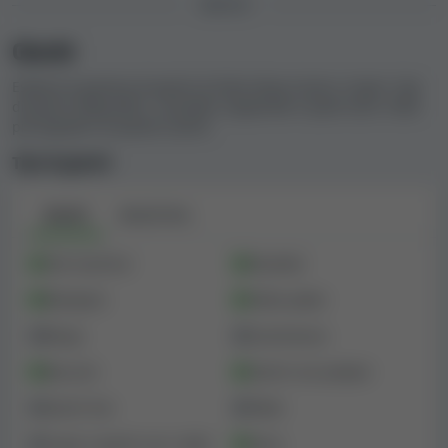
GIOCHI
Puoi trovare altre informazioni sul reclamo e sui punti
di penalità alla sezione "Spiegazioni sull'Indice di
Giochi
sicurezza".
Esplora la gamma di giochi di Slots Ninja Casino. Scopri i tipi
di giochi disponibili, i provider supportati e quali sono i titoli
Slots Ninja Casino: recensioni e feedback
più popolari di questo casinò.
degli utenti
Tipi di giochi
Casino Guru permette agli utenti di recensire e
valutare i casinò online
Giochi
Giochi live
, condividendo le proprie
esperienze, opinioni e feedback. Ciò ci permette di
calcolare un punteggio generale relativo al feedback
Slot machine
Roulette
degli utenti, che va tra Terribile a Eccellente.
Blackjack
Video poker
La nostra banca dati ha un totale di
9 recensioni degli
Bingo
Scommesse
utenti
per Slots Ninja Casino, con un punteggio relativo
Baccarà
Giochi con jackpot
al Feedback degli utenti Misto. Le recensioni sono
consultabili in questa pagina, alla sezione
Recensioni
Giochi live
Poker
degli utenti
section.
Craps e giochi con i dadi
Keno