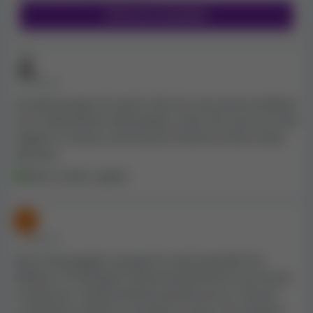
Scrivi una recensione
• 2 ANNI FA
Grande gruppo di casinò. Non ho mai avuto problemi
con l'ottenimento del prelievo. Direi che sono uno dei
migliori e i bonus sono buoni! Anche la chat è stata
educata.
Ritiro molto rapido
• 2 ANNI FA
Alcuni dei peggiori gruppi di casinò gemelli che
abbiano. Prolungano intenzionalmente le tue vincite
e superano i tempi indicati quando provi a ritirare.
L'assistenza clienti è scortese e scarsa. Ho anche la