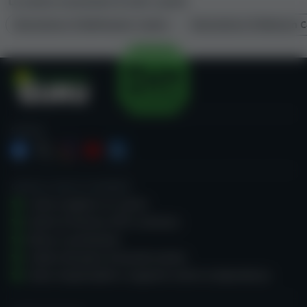
Le nostre recensioni di altri casinò
Recensione di BetPassion Casino
Recensione di Betsson C
Casino Guru
SEGUICI
Vogliamo che i giocatori comprendano il gioco
d'azzardo.
GUIDA AL GIOCO D'AZZARDO
Come scegliere un casinò
Giochi di fortuna: RTP e varianza
Bonus e promozioni
Codice del gioco d’azzardo onesto
Gioco responsabile e supporto contro la dipendenza