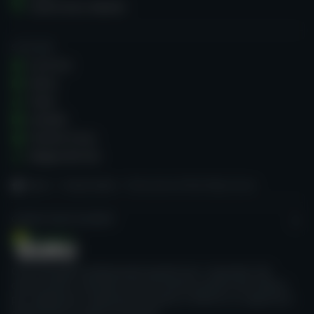
Casino Guru Awards
SU DI NOI
Su di noi
Storia
Team
Contatti
Termini d'uso
Mappa del sito
Home
Casinò online
Recensione di Slots Ninja Casino
CASINO GURU ACADEMY
Corsi formativi professionali gratuiti per i lavoratori dei
casinò online, orientati verso le buone pratiche del settore,
per migliorare l'esperienza di gioco e favorire un approccio
onesto verso il gioco d'azzardo.