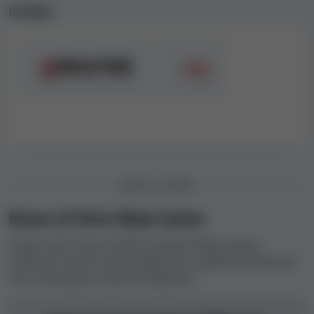
Provider
Slots Ninja Casino è di proprietà di
Entertainment
Software Group Ltd.
ed ha degli introiti annuali stimati
maggiori di $1,000,000. In base alla nostra
classificazione, si tratta di un casinò online di
dimensioni medio-piccole.
Slots Ninja Casino ha una licenza
Slots Ninja Casino
,
rilasciata da
Anjouan Gaming
.
Limiti di prelievo, limiti sulle vincite e
BONUS CASINÒ
opzioni relative ai metodi di pagamento
Bonus di Slots Ninja Casino
Slots Ninja Casino supporta
14 metodi di pagamento
.
Comprende: VISA, Mastercard, Diners Club, American
Scopri tutti i bonus offerti da Slots Ninja Casino,
Express, Bitcoin (BTC), Bitcoin Cash (BCH), Ethereum
compresi i bonus senza deposito e quelli di benvenuto
(ETH), Check (Cheque), Bank wire, Discover, Interac e-
che si ottengono al primo deposito.
Transfer, Litecoin (LTC), JCB, Tether (USDT).