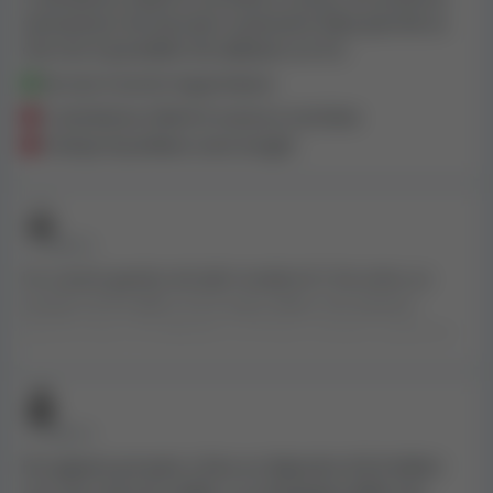
sensazione che facciano recensioni false perché so
che non è possibile che abbiano un 9.3.
Se non ti iscrivi risparmierai
L'assistenza clienti è scarsa e scortese
I tempi di prelievo sono lunghi
• 2 ANNI FA
Un casinò gestito da ladri moderni!!! Ho vinto un
jackpot di $ 6.000 e mi è stato detto che dovevo
giocare duro $ 8.400,00 e se fosse rimasto qualcosa
avrei potuto incassarlo. Quindi ho giocato circa $
9000 e mi sono rimasti 4000 e ho provato a
incassarne 3500 ma loro hanno rifiutato e parlo con
• 3 ANNI FA
un rappresentante del servizio clienti prima di
incassare e mi hanno detto che andava tutto bene.
Ho appena provato a fare un deposito di 63 dollari
Basta non guadagnare più di $ 10 perché avrei
con una carta di credito. La compagnia della mia