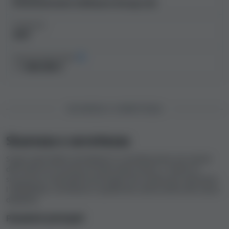
a "potenziale truffa"
.
Entertainment Software Group Ltd.
In base ai dati raccolti, abbiamo determinato l'Indice di
Fondazione
sicurezza del casinò, ovvero un punteggio attribuito ai
2021
casinò online per indicare il loro livello di sicurezza e
correttezza. Con un Indice di sicurezza più elevato,
Introiti annuali stimati
> 1.000.000 €
aumentano le probabilità di giocare e di vedersi pagate
le proprie vincite senza intoppi.
Slots Ninja Casino ha
un Indice di sicurezza Alto, pari a 8.6
: si tratta di una
scelta raccomandabile per la maggior parte dei
SICUREZZA E CORRETTEZZA
giocatori, quanto a correttezza e sicurezza. Dai
un'occhiata alla nostra recensione completa di Slots
Sicurezza e correttezza
Ninja Casino, che offre informazioni utili a determinare
se questo casinò soddisfa i tuoi requisiti e preferenze.
Scopri quali fattori prendiamo in considerazione nel calcolo
dell'Indice di sicurezza di Slots Ninja Casino. L'Indice di
sicurezza è il parametro principale che usiamo per esprimere
Correttezza e sicurezza di Slots Ninja
l'affidabilità, correttezza e qualità dei casinò online del nostro
Casino
database.
Parametri principali
Calcoliamo l'Indice di sicurezza di un casinò usando