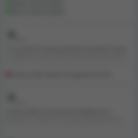
stai vincendo e se sei al ritmo con una slot machine,
Ottimo servizio clienti
non solo della slot Ninja, purtroppo è qualcosa che
cambia il ritmo.
Buona varietà di giochi
nessuno vuole fare suppongo, ma dopo aver
finalmente ottenuto ciò di cui avevo bisogno e aver
anche effettuato un deposito in Bitcoin in modo da
poter prelevare usando Bitcoin; comunque ho
• 3 ANNI FA
trovato il supporto fantastico e non ho avuto
C'è un punto in questa particolare società Is. Hanno
problemi, nemmeno una conversazione telefonica
manipolato le mie vincite e hanno affermato che ho
durante una verifica telefonica in cui ho ricevuto
violato la regola della scommessa massima e so che
alcuni consigli su come completare i documenti che
scommetterò un dollaro e dopo avermi inviato il
dovevo inviare al supporto! Ad ogni modo
Trova un altro casinò, non giocare con loro
modulo Pdf che hanno manipolato. Mostra
ammetterò che 8 ha appena finito tutto ciò che
chiaramente che scommetterò un dollaro e poi con i
doveva essere fatto e ho richiesto i fondi, tutto
secondi delle mie vincite sono saliti e hanno detto che
sembra a posto, ma aggiornerò in caso di problemi,
avevo giocato oltre l'importo sapendo che non
ma per ora sono stati fantastici e ho intenzione di
• 3 ANNI FA
l'avevo fatto.
effettuare un deposito non appena questo va a
Casinò orribile. Una pressione sbagliata di un
Li chiamo un paio di volte per risolvere questo
finalmente ho un posto in cui mi sento a mio agio a
pulsante ti rovinano le tue vincite. quando provi a
problema solo per essere riattaccato più volte. non
suonare!!! Inoltre, in una nota a margine, c'è un
parlare con loro non ascoltano. Rispondono con più
hanno mai risolto il problema o si sono occupati della
casinò ninja che io qui non è così eccezionale, non
email…. Raccontaci come abbiamo fatto. Poi rispondi
questione. Sono senza $ 4000 perché hanno mentito