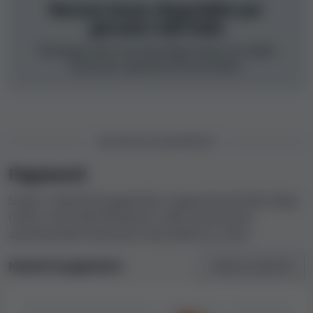
Molti casinò online applicano restrizioni sugli importi
Nessun bonus disponibile per
che i giocatori possono vincere o prelevare. Alcuni
giocatori dall'Italia
casinò applicano limiti di vincita o di prelievo che
Purtroppo, pare che Slots Ninja Casino non abbia
possono risultare piuttosto restrittivi ma, di solito, si
bonus per i giocatori del tuo Paese.
tratta di soglie abbastanza alte da non risultare
svantaggiose per la maggior parte dei giocatori. Ecco
perché controlliamo sempre queste informazioni,
quando valutiamo i casinò. Tutti i dettagli relativi alle
vincite e ai limiti di prelievo del casinò si trovano nella
METODI DI PAGAMENTO
tabella qui sotto.
Pagamenti
Limiti di prelievo
Limiti di vincita
Scopri i metodi di pagamento supportati da Slots Ninja
USD 4.000 alla settimana
Nessun limite di vincita
Casino, oltre alle limitazioni e alle commissioni
associate alle transazioni verso/dal tuo conto.
CAD 4.000 alla settimana
Metodi di pagamento
Mostra tutto
(14)
Nota:
è possibile che alcuni dei metodi di
pagamento citati non siano disponibili sia per
i depositi che per i prelievi. Inoltre, la