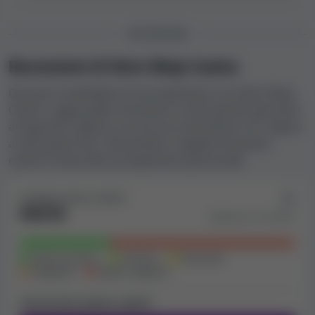
350% fino a 3.500 $
e 30 spin extra
RECENSIONI
360% fino a 3.600 $
Recensioni di Slots Ninja Casino
Tieni presente che alcuni di questi bonus possono
essere rivolti solo ai giocatori di determinati Paesi. Per
Qui puoi condividere le tue esperienze con Slots Ninja
sapere quali bonus puoi richiedere, consulta la sezione
Casino. Leggi quello che hanno scritto gli altri giocatori
'
Bonus
' di questa recensione.
al riguardo, oppure scrivi la tua recensione e fa' sapere
a tutti quali sono i lati positivi e negativi di questo
casinò in base alla tua esperienza personale.
FEEDBACK DEGLI UTENTI:
MISTO
Basato su 9 utenti
Molto positivo
Positivo
Neutrale
Negativo
Molto negativo
Hai provato questo casinò?