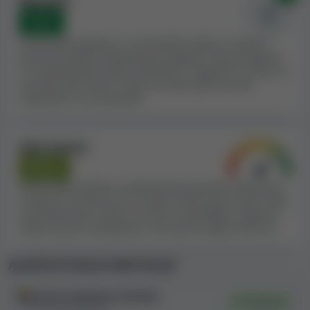
Blacklist
Nota:
per quanto ne sappiamo, Slots Ninja
None
Casino è associato ad altri 5 casinò online.
Se un casinò appare in una blacklist valida, di solito è
L'Indice di sicurezza di Slots Ninja Casino
perché ha delle caratteristiche negative. Noi prendiamo
prende in considerazione la qualità di tutti i
in considerazione tutte le blacklist e regoliamo l'Indice di
casinò online correlati.
sicurezza del casinò in base al nostro parere sulla
situazione e la sua gravità.
Termini e condizioni di Slots Ninja Casino
Altri fattori
analizzati
Neutri
Quando valutiamo i casinò online,
esaminiamo
Anche altre qualità e caratteristiche possono influenzare
attentamente i Termini e condizioni di ogni casinò
l'Indice di sicurezza di un casinò: limiti sulle vincite, limiti
per determinare il loro livello di correttezza
. Molti di
di prelievo bassi, giochi o licenze contraffatte, supporto
essi hanno T&C che contengono regole e clausole che
clienti scarso o inesistente, una rete di negozi fisici ecc.
consideriamo ingiuste o apertamente svantaggiose,
dato che possono essere usate contro i giocatori, come
Autorità di rilascio delle licenze
pretesto per trattenere le loro vincite in determinate
circostanze.
Comore (Anjouan Gaming)
Verificata
ALSI-192407055-FI3