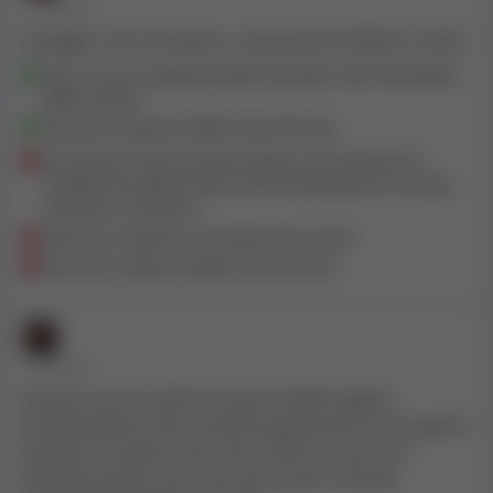
• 3 ANNI FA
il peggior sito di sempre, i più grandi truffatori online
non ci sono aspetti positivi quando vieni derubato
delle vincite
nessuna risposta dalla chat dal vivo
ho chiuso il mio account dopo una vincita di $
10.000 e ho detto tutto ciò che potevano in modo
da poter ricaricare
nessuna risposta ai reclami via e-mail
nessuna risposta dalla chat dal vivo
• 3 ANNI FA
Questo sito di casinò ha alcune delle migliori
caratteristiche che incontrerai giocando ai tuoi giochi
preferiti. È anche il sito che ti offre un sacco di
fantastici giochi che ti terranno alto il morale