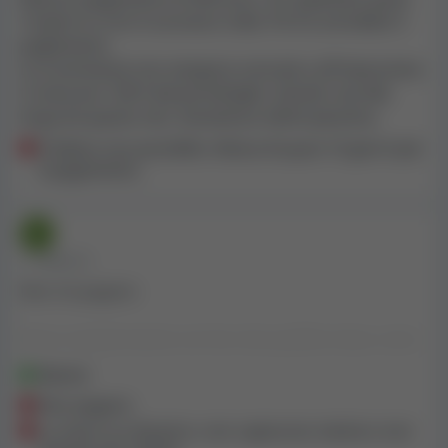
25% bonus cashback
fino a 200 €
10 giorni e non è successo nulla. Poi ho annullato il
pagamento.
Alcune offerte potrebbero essere fruibili solo per
Le scommesse non vengono onorate e all'improvviso
giocatori di determinate aree geografiche. Per sapere
ti mancano 100 € dal portafoglio. Quindi, stai alla
quali bonus puoi richiedere, consulta la sezione
larga da questo sito. Assistenza clienti pessima.
'
Bonus
' di questa recensione.
Prelievo non possibile. Attesa di quasi 10 giorni per
il pagamento.
• 1 ANNO FA
Non mi pagano
Gioco regolarmente con loro da qualche mese, sono
riuscito a effettuare il mio primo prelievo senza
Niente
problemi, ma dal secondo ho aspettato settimane e
Non pagano
settimane e non mi hanno ancora pagato.
La chat è un disastro, non capiscono niente e non
Li ho contattati via chat ed e-mail, ma non mi hanno