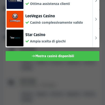
Francese
Ottima assistenza clienti
Assistenza clienti
24/7
Ungherese
LeoVegas Casino
Vuoi conoscere i tipi di assistenza clienti disponibili in
24/7
questo casinò? Scopri le opzioni relative alla lingua e i
Casinò complessivamente valido
Norvegese
canali offerti, oltre ai risultati dei nostri test.
24/7
Star Casino
Olandese
Opzioni linguistiche
Ampia scelta di giochi
24/7
Croato
Sito web
Disponibile...
17
lingue
Mostra casinò disponibili
24/7
Sloveno
Italiano
Inglese
Francese
Spagnolo
Tedesco
24/7
12 altro
Arabo
24/7
Live chat
Polacco
Disponibile...
17
lingue
Il nostro team ha contattato l'assistenza clienti durante
Italiano
Inglese
Francese
Spagnolo
Tedesco
il processo di revisione per ottenere un quadro preciso
12 altro
della qualità del servizio. Dato che l'assistenza clienti