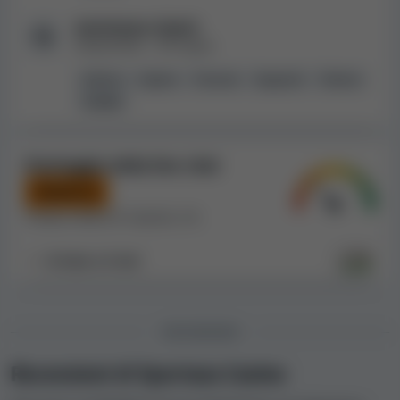
può aiutarti in caso di problemi con la procedura di
Assistenza clienti:
registrazione su Sportaza Casino, i conti, i prelievi o
Disponibile...
17
lingue
altro ancora, per noi è molto importante. A giudicare
dalle risposte che abbiamo ricevuto, riteniamo che
Italiano
Inglese
Francese
Spagnolo
Tedesco
l'assistenza clienti di Sportaza Casino sia
nella media
.
12 altro
Slot e altri giochi di Sportaza Casino
Punteggio della live chat
Su Sportaza Casino trovi questi
tipi di giochi
: Slot
Mediocre
machine, Roulette, Blackjack, Scommesse, Video poker,
Tempo medio di risposta: 2m
Bingo, Baccarà, Giochi con jackpot, Giochi live, Craps e
giochi con i dadi, Keno, Gratta e vinci, Altri giochi di
In base a
6
test
carte, Scommesse di eSport, Sport virtuali, Altri giochi,
Giochi "crash", Live show, Baccarat live, Bingo live,
Blackjack live, Giochi con i dadi live, Altri giochi live,
RECENSIONI
Poker live, Roulette live.
Recensioni di Sportaza Casino
Sono disponibili titoli forniti da
72 provider di giochi
.
Ecco quali: Novomatic, Apricot (Microgaming), Playtech,