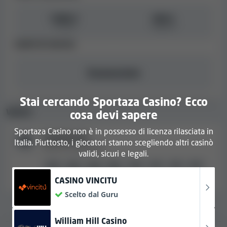
24/7
Slovacco
7.000 €
500 €
al mese
al giorno
24/7
Inglese
Limiti di vincita
24/7
Spagnolo
Sconosciuto
24/7
Portoghese
Stai cercando Sportaza Casino? Ecco
24/7
Tedesco
Valute
cosa devi sapere
24/7
Sportaza Casino non è in possesso di licenza rilasciata in
Finlandese
Tradizionali
Italia. Piuttosto, i giocatori stanno scegliendo altri casinò
Valute fiat supportate.
validi, sicuri e legali.
24/7
Italiano
EUR
USD
AUD
BRL
CAD
CHF
CZK
HUF
24/7
NOK
NZD
PHP
PLN
CASINO VINCITU
Ceco
Scelto dal Guru
24/7
Greco
William Hill Casino
ASSISTENZA CLIENTI
24/7