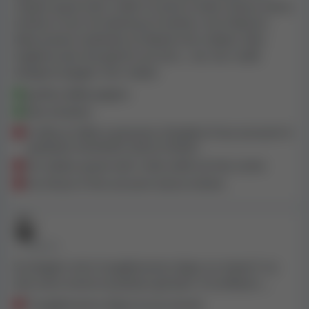
Dato che hai chiesto l'approvazione alla tua banca,
rubato quasi tutti i soldi. Il conto è stato chiuso senza
non puoi riavere i tuoi soldi! Quando chiedi al casinò
motivo e non mi interessa il motivo, ma il denaro
qual è il secondo addebito, il casinò non lo sa! Ma
deve essere restituito al cliente non rubato. Non
l'addebito è allo stesso tempo e lo stesso importo! E'
vogliono più che giochi con loro... ok, ma i soldi
troppo bello per essere vero. Questa è una grande
vengono pagati, non rubati.
truffa; stai molto attento con questo sito!!! Non ti
grafica della pagina
consiglierei affatto di giocare! Forse questo metodo
lato intuitivo
di truffa esiste in altri casinò, quindi fai attenzione
Truffa al 100% e possono chiudere il tuo account in
con questa tattica!!!
qualsiasi momento senza motivo
ha rubato quasi tutti i miei soldi sul mio conto
ha chiuso il mio account senza motivo
• 3 ANNI FA
Se sbagli e vinci ti pagheranno dopo un mese!!! Le
slot sono morte se potessi gli darò -0 truffatori....
Ti pagheranno dopo la tua morte!