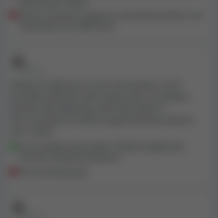
aiutano per niente.
risposto e i miei 3 prelievi in sospeso restano nel
Hanno l'email di supporto come decorazione, non
limbo.
rispondono mai alle email
Circa un mese dopo, non mi hanno ancora pagato. Li
ho contattati via chat e la ragazza mi ha detto che
non avevo prelievi in sospeso. Sono andato nella
• 1 ANNO FA
cronologia del mio profilo e sono comparsi i 3 prelievi
Evitate di registrarvi su siti come questo, non è
in sospeso. Ho inviato il messaggio alla ragazza in
possibile attendere oltre 8 giorni per un prelievo.
chat e mi ha detto che erano stati annullati. Non ha
Quando devi depositare dei soldi subito!!!
capito assolutamente nulla.
Per non parlare di offerte ingannevoli per attirare
solo i clienti .
TRUFFATORI
Uno scempio di provider. Prelievi lunghissimi
servizio assistenza pessimo
Poco professionali
• 1 ANNO FA