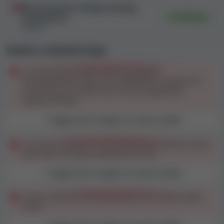
casinò, clausole e regole che reputiamo ingiuste, dal
New Brunswick (Tobique Gaming
momento che danno al casinò l'opportunità di
Verificata
Commission)
0000067
trattenere le vincite dei giocatori in determinate
circostanze.
Termini e condizioni iniqui
Nel corso della nostra procedura di revisione, abbiamo
Le vincite bonus devono essere prelevate
trovato alcune regole o clausole discutibili. Per questo,
immediatamente dopo aver soddisfatto il requisito di
riteniamo che i Termini e condizioni di Sportaza
scommessa per evitare che le vincite aggiuntive
Casino siano in qualche modo ingiusti
.
vengano limitate
Leggi tutta la regola e la nostra analisi
Nota:
per maggiori informazioni sulle nostre
scoperte in merito ai Termini e condizioni,
Le comuni strategie di ricerca dei bonus possono essere
clicca
qui
.
viste come una grave violazione dei T&C
Leggi tutta la regola e la nostra analisi
Reclami dei giocatori su Sportaza Casino
Il gioco a basso rischio può portare alla confisca delle
Prendere in considerazione i reclami dei giocatori è
vincite
parte integrante della nostra procedura di recensione