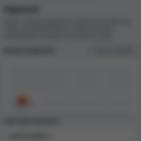
Pagamenti
Nota:
alcuni metodi di pagamento a
Scopri i metodi di pagamento supportati da Sportaza
disposizione dei giocatori potrebbero non
Casino, oltre alle limitazioni e alle commissioni
essere disponibili sia per i depositi che per i
associate alle transazioni verso/dal tuo conto.
prelievi. Inoltre, alcune opzioni potrebbero
essere disponibili solo in Paesi selezionati.
Metodi di pagamento
Mostra tutto
(29)
Opzioni per le lingue e assistenza clienti
disponibili
Quando analizziamo i casinò online, raccogliamo
informazioni sulla loro assistenza clienti e sulle opzioni
relative alle lingue. La tabella che segue contiene
informazioni sulle lingue disponibili presso Sportaza
Casino.
Limiti sulle transazioni
Lingua
Sito web
Assistenza clienti
Live chat
Limiti di prelievo