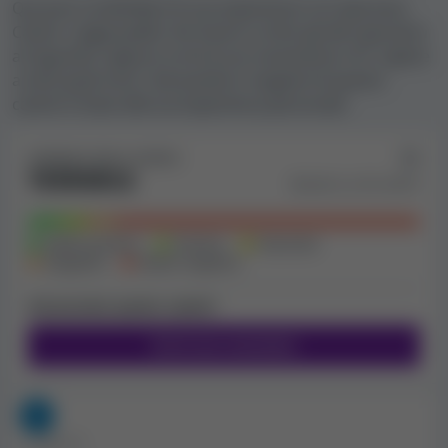
Qui puoi condividere le tue esperienze con Sportaza
TaDa Gaming, Merkur Gaming, Pragmatic Play,
Casino. Leggi quello che hanno scritto gli altri giocatori
Yggdrasil Gaming, Red Tiger Gaming, Thunderkick,
al riguardo, oppure scrivi la tua recensione e fa' sapere
Betsoft Gaming, Playson, Amatic, SA Gaming,
a tutti quali sono i lati positivi e negativi di questo
Endorphina, Spinomenal, 1X2 Gaming, Booming Games,
casinò in base alla tua esperienza personale.
Tom Horn, Iron Dog Studio, Relax Gaming, Digitain,
Turbo Games, Platipus, Swintt, Tequity, Mancala
Gaming, Apollo Games, BF Games, Spribe, Gamomat,
FEEDBACK DEGLI UTENTI:
TERRIBILE
Expanse Studios, Galaxsys, OnAir Entertainment, Reevo,
Basato su 46 utenti
Betsolutions, PLAYHUB, SlotMill, Vivo Gaming, Onlyplay,
Amusnet, Oryx Gaming, Penguin King, VoltEnt,
Molto positivo
Positivo
Neutrale
Gamebeat, Ela Games, 100HP Gaming, Hölle games,
Negativo
Molto negativo
GameTimeTec, Fugaso, Felix Gaming, Iconic21 (BETER
Live), AvatarUX, Fazi, Imagine Live, 3 Oaks Gaming,
Hai provato questo casinò?
Gamzix, Kalamba Games, Zillion Games, CT Interactive,
Scrivi una recensione
Popiplay, Shady Lady, PatePlay, InOut, Winfinity,
RakeRocket, EGT Digital, Barbara Bang, Vibra Gaming,
Clawbuster, Rogue Gaming, Hacksaw Gaming,
Playnetic.
• 5 MESI FA