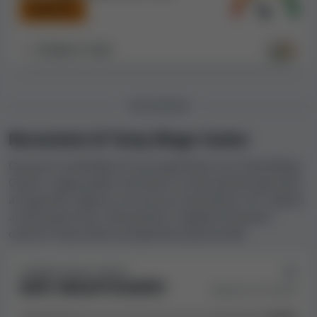
Mediocre
In base a
7
test
RECENSIONI
Recensioni di Tasty Bingo Casino
Qui puoi condividere le tue esperienze con Tasty Bingo
Casino. Leggi quello che hanno scritto gli altri giocatori
al riguardo, oppure scrivi la tua recensione e fa' sapere
a tutti quali sono i lati positivi e negativi di questo
casinò in base alla tua esperienza personale.
FEEDBACK DEGLI UTENTI:
DATI INSUFFICIENTI
Basato su 0 utenti