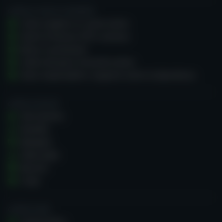
GUIDA AL GIOCO D'AZZARDO
Come scegliere un casinò online
Giochi di fortuna: RTP e varianza
Bonus e promozioni
Codice del gioco d’azzardo onesto
Gioco responsabile e supporto contro la dipendenza
GUIDE AI GIOCHI
Slot machine
Roulette
Blackjack
Video poker
Baccarà
Craps
CASINO GURU
Casinò online