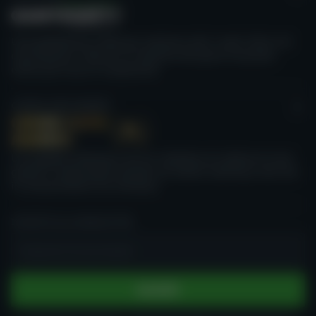
Una piattaforma creata per mostrare tutti i nostri sforzi nel
concretizzare l'idea di un'industria del gioco d'azzardo
online più sicura e trasparente.
CASINO GURU AWARDS
Un progetto ambizioso che ha l'obiettivo di celebrare le più
grandi e responsabili aziende nel settore iGaming e dar loro
il riconoscimento che meritano.
ISCRIVITI ALLA NEWSLETTER
Inserisci la tua email
Iscriviti