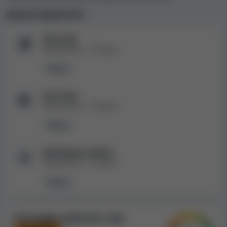
I casinò online offrono bonus per attirare e trattenere i
Opzioni linguistiche
giocatori, come incentivo per creare un conto e
cominciare a giocare. I tipi di bonus più diffusi sono i
Sito web
bonus senza deposito (o spin gratuiti), ottenibili
Disponibile...
1
lingua
semplicemente aprendo un conto di gioco, e i bonsu
Inglese
deposito, elargiti dopo aver effettuato un deposito. I
casinò offrono anche promozioni come piani fedeltà,
Live chat
bonus di benvenuto alla registrazione e codici bonus.
Disponibile...
1
lingua
Attualmente, nella nostra banca dati c'è il seguente
Inglese
bonus Tasty Bingo Casino
:
200% fino a £210
Assistenza clienti:
Disponibile...
1
lingua
Tieni presente che alcuni di questi bonus possono
Inglese
essere rivolti solo ai giocatori di determinati Paesi. Per
sapere quali bonus puoi richiedere, consulta la sezione
'
Bonus
' di questa recensione.
Punteggio della live chat