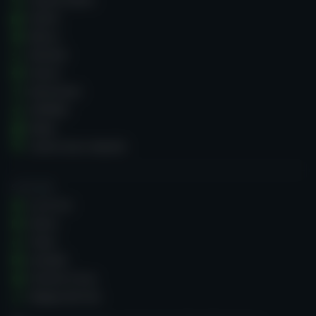
Giochi
Bonus
Reclami
Forum
Recensioni
ZOOMin
News
Casino Guru Awards
SU DI NOI
Su di noi
Storia
Team
Contatti
Termini d'uso
Mappa del sito