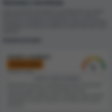
Indice di sicurezza di Tasty Bingo Casino:
Sicurezza e correttezza
è sicuro e onesto?
Scopri quali fattori prendiamo in considerazione nel calcolo
dell'Indice di sicurezza di Tasty Bingo Casino. L'Indice di
Per calcolare l'Indice di sicurezza di un casinò, usiamo
sicurezza è il parametro principale che usiamo per esprimere
una formula complessa che tiene in considerazione
l'affidabilità, correttezza e qualità dei casinò online del nostro
una moltitudine di informazioni
che abbiamo
database.
raccolto e valutato nel corso del nostro processo di
Parametri principali
valutazione. Per esempio: termini e condizioni del
casinò, reclami dei giocatori, introiti stimati, blacklist e
altro ancora.
Termini e condizioni
Piuttosto iniqui
Esaminando Tasty Bingo Casino, abbiamo letto e
analizzato approfonditamente i suoi Termini e
Problemi trovati:
condizioni. Abbiamo individuato alcune regole o
Mostra analisi dettagliata
clausoli non favorevoli. In base a ciò,
riteniamo che i
Analizziamo i termini e condizioni di ciascun casinò alla
T&C siano piuttosto svantaggiosi, nel complesso
.
ricerca di regole inique che potrebbero essere
Regole ingiuste o svantaggiose possono
potenzialmente utilizzate contro i giocatori. Ogni clausola
considerata scorretta risulterà in un Indice di sicurezza
potenzialmente essere usate contro i giocatori per
più basso.
giustificare una mancata corresponsione delle vincite.