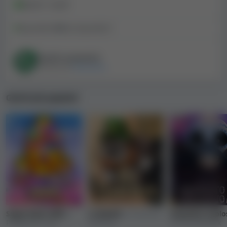
Giochi “crash“
prendiamo in considerazione il feedback degli
utenti nel calcolo del nostro Indice di
Disponibile:
14
Non disponibile:
1
sicurezza.
Giochi autentici
Verificato da
Gamecheck
Licenze e informazioni sull'azienda
Velobet Casino è di proprietà di Santeda International
Giochi più popolari
B.V. e, secondo le nostre stime, i suoi introiti annuali
sono maggiori di $5,000,000. In base alla nostra
classificazione, si tratta di un casinò online di medie
dimensioni.
Velobet Casino ha una licenza rilasciata da
Curaçao
Gaming Authority
Curaçao
.
Opzioni di pagamento, limiti di prelievo e
Sugar Rush 1000
di
Le Bandit
di Hacksaw
Esqueleto Explo
limiti di vincita
Pragmatic Play
Gaming
di Thunderkick