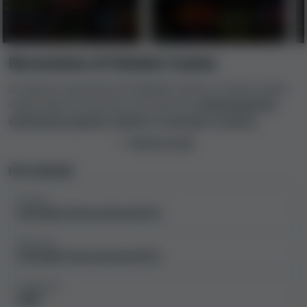
Recensione di Velobet Casino
In questa recensione di Velobet Casino, il nostro team
imparziale di recensioni di casinò ha
attentamente
esaminato questo casinò e i suoi pro e contro
secondo la nostra
metodologia di recensione dei
Mostra di più
casinò
. Il nostro team esperto ha preso in
considerazione la correttezza dei termini e delle
Info azienda
condizioni del casinò, le licenze valide, i reclami dei
Azienda
giocatori, l'assistenza clienti, le limitazioni e altri
Santeda International B.V.
importanti fattori per
determinare se questo casinò è
legale e regolare
, oppure una truffa o una via di
Operatore
mezzo.
Santeda International B.V.
L'Indice di sicurezza che calcoliamo per ogni casinò,
Fondazione
risultato di vari fattori esaminati, rispecchia la sicurezza
2023