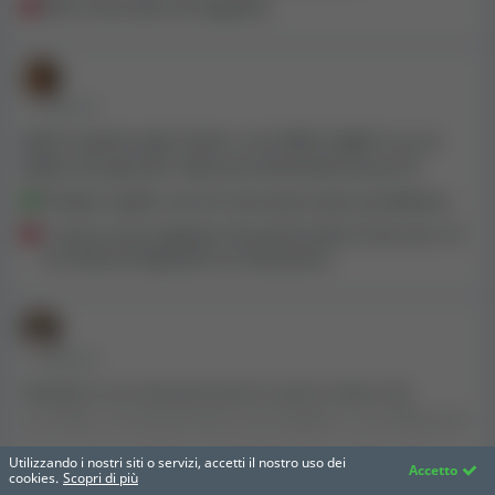
Non trovo altro di negativo.
• 1 ANNO FA
Adoro questa app Casion, una delle migliori su cui
abbia mai giocato. Nessuna lamentela da qui 👌.
Prelievi rapidi, non ho mai avuto alcun problema.
L'unica cosa negativa che potrei dire è che non c'è
un limite di deposito se necessario
• 1 ANNO FA
Velobet è uno dei pochissimi casinò online che
considero assolutamente meraviglioso. Ho effettuato
il mio primo prelievo da Velobet oggi, utilizzando un
Utilizzando i nostri siti o servizi, accetti il nostro uso dei
bonus gratuito che mi hanno inviato via email per
Accetto
cookies.
Scopri di più
Bonus legittimi