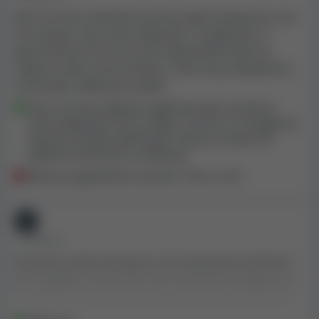
Ho provato a giocare di nuovo dopo un anno di
Non mi sono nemmeno preoccupato di giocare, non
pausa ed è stato un errore!
ho ricevuto i giri senza deposito, se deposito e i
Sono stati persi 45 euro in 45 minuti con la puntata
giochi dicono che non sono disponibili nella tua
più piccola possibile, 0,1-0,25 euro, la vincita più
regione, allora sono fottuto, il test senza deposito è
grande è stata di 5 o 6 euro! (una volta!)
comunque valido per quello.
Il casinò funziona con RTP ridotto e alcuni giochi
Ciao, mi sono appena registrato per un bonus
sono stati bloccati per i giocatori svedesi! La chat non
senza deposito con il codice, ma non c'è supporto,
è riuscita a rispondere se la VPN è consentita,
nessuna verifica dell'email, nessun numero di
interpretandola come ad esempio: se vinci soldi te li
telefono verificato su Watsup.
confischiamo, ma se perdi va bene.
Nessun pagamento voucher 1foru o ott
• 1 ANNO FA
È la prima volta che lascio una recensione al di fuori
di Trustpilot. Ho lasciato una recensione negativa su
Trustpilot e ho ritenuto necessario avvisare quante
più persone possibile, su quante più piattaforme