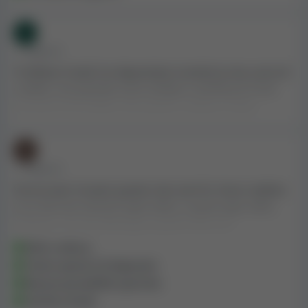
• 1 ANNO FA
Truffatori totali, ho depositato tramite la mia carta di
credito, ma quando sono andato a verificare il mio
account mi ha detto che questo campo è stato
ignorato, ma non mi ha lasciato caricare, poi mi ha
detto che non potevo usare la mia patente di guida
perché l'avrei usata online, dicendo che potevo, ma
• 1 ANNO FA
non viaggio all'estero, quindi non ho bisogno del
passaporto, quindi ora che ho delle vincite non posso
Vorrei aver trovato questo sito anni fa. Sono realista
prelevare, ma loro sono d'accordo a prendere i miei
e so che non vincerò ogni volta, o quasi ogni volta.
soldi, dice che è una chat dal vivo online, ma non puoi
Tuttavia, ciò che distingue questo lato è la
usare la chat dal vivo finché non hai verificato il tuo
trasparenza dei termini, non sei bombardato da
Ritiro veloce,
account, ho provato la loro email ma nessuna
bonus inutili, i depositi sono rapidi con numerosi
Tante opzioni di deposito
risposta, mi sento come se fossi stato derubato.
metodi di deposito, meglio di tutto i prelievi sono
Buone possibilità sportive
rapidi. Ne ho fatti tre. Il più veloce è durato 20 minuti
Verifica facile
e il più lungo 3 ore. Anche questi erano prelievi di