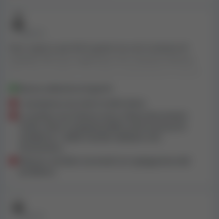
• 12 MESI FA
Non capisco perché la gente sia così contenta di
Velobet! Mi sono registrato e ho ricevuto il bonus.
Allo stesso tempo, ho inviato esattamente lo stesso
documento che il casinò Nitro ha approvato in 10
Buona selezione di giochi
minuti e il casinò Velobet non lo ha ancora esaminato
L'assistenza via chat è molto lenta
per 48 ore! Ora inizia la miseria, vorrei prelevare i
La verifica non finisce mai e rifiuta documenti
soldi che ho vinto, ma non è così facile! TUTTI i miei
molto chiari e inequivocabili come la prova di
documenti sono stati RIFIUTATI, persino la bolletta
residenza, i selfie tramite cellulare non
della luce che risale a 10 giorni fa! Ancora nessuna e-
funzionano...
mail e l'assistenza via chat è inutile, dicono che c'è un
Nessun contatto via email con spiegazione del
altro dipartimento che sta lavorando alla verifica! Il
problema
casinò Velobet non merita una valutazione così
buona e personalmente gli darei solo un 2!
MODIFICARE:
• 12 MESI FA