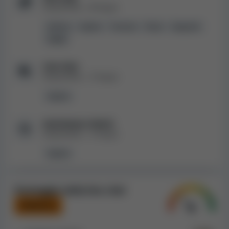
giochi
: Slot machine, Roulette, Blackjack, Scommesse,
Disponibile...
9
lingue
Video poker, Bingo, Baccarà, Giochi con jackpot, Giochi
Italiano
Inglese
Francese
Russo
Spagnolo
live, Craps e giochi con i dadi, Keno, Gratta e vinci, Altri
4 altro
giochi di carte, Scommesse di eSport, Sport virtuali, Altri
giochi, Giochi "crash", Live show, Giochi da tavolo,
Baccarat live, Bingo live, Blackjack live, Giochi con i dadi
Live chat
Disponibile...
1
lingua
live, Altri giochi live, Poker live, Roulette live.
Inglese
Sono disponibili i giochi di
93 game provider
. Ecco
quali: Novomatic, Play'n GO, Blueprint Gaming,
Pragmatic Play, Yggdrasil Gaming, Realtime Gaming,
Assistenza clienti:
Disponibile...
1
lingua
Igrosoft, Thunderkick, Betsoft Gaming, Playson, Amatic,
Evoplay, BGaming, GameArt, Endorphina, Wazdan,
Inglese
PariPlay, Habanero, Red Rake Gaming, Spinomenal, 1X2
Gaming, Booming Games, Tom Horn, 2By2 Gaming,
Iron Dog Studio, Realistic Games, Esoterica, Genesis
Punteggio della live chat
Gaming, Belatra Games, Booongo (BNG), MrSlotty, OMI
Mediocre
Gaming, Betgames, Genii, Bullshark Games, Smartsoft
Gaming, Platipus, Bluberi Gaming, Slotopia, Lucky