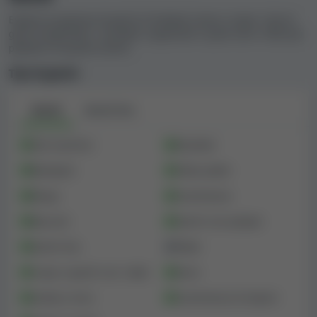
Eccellente.
Esplora la gamma di giochi di Velobet Casino. Scopri i tipi di
giochi disponibili, i provider supportati e quali sono i titoli più
A giudicare dalle
73 recensioni degli utenti
per Velobet
popolari di questo casinò.
Casino, il punteggio relativo al feedback degli utenti è
Eccellente. Puoi accedere alle recensioni del casinò
Tipi di giochi
inviate dagli utenti alla sezione
Recensioni degli utenti
di questa pagina.
Giochi
Giochi live
Slot machine
Nota:
dato che non è raro che i giocatori
Roulette
delusi lascino diverse recensioni negative per
Blackjack
Video poker
danneggiare la reputazione di un casinò, né
Bingo
che alcuni casinò pubblichino recensioni false
Scommesse
per aumentare il loro punteggio relativo al
Baccarà
Giochi con jackpot
feedback degli utenti, ricorda che le
Giochi live
recensioni degli utenti potrebbero non
Poker
rispecchiare fedelmente la qualità del casinò.
Craps e giochi con i dadi
Keno
Ci impegniamo a filtrarle e a calcolare un
Gratta e vinci
punteggio accurato relativo al feedback degli
Scommesse di eSport
utenti; tuttavia, per questi motivi, non