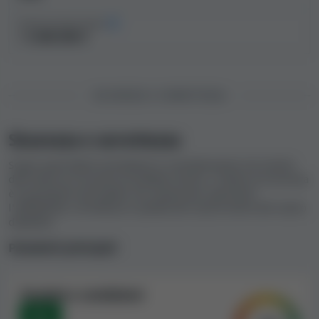
e correttezza dei casinò online. Più è alto l'Indice di
sicurezza, minori sono le probabilità di riscontrare
Introiti annuali stimati
> 5.000.000 €
problemi durante il gioco o di diminuire la cifra
prelevabile.
Velobet Casino ha totalizzato un Indice di
sicurezza Alto, pari a 8.4
: ecco perché potrebbe essere
considerato un'opzione favorevole, per la maggior
SICUREZZA E CORRETTEZZA
parte dei giocatori, in termini di correttezza e sicurezza.
Continua a leggere la nostra recensione di Velobet
Sicurezza e correttezza
Casino per conoscere meglio questo casinò e decidere
se fa al caso tuo.
Scopri quali fattori prendiamo in considerazione nel calcolo
dell'Indice di sicurezza di Velobet Casino. L'Indice di sicurezza
è il parametro principale che usiamo per esprimere
Velobet Casino è corretto e sicuro?
l'affidabilità, correttezza e qualità dei casinò online del nostro
Spiegazione dell'Indice di sicurezza
database.
Parametri principali
Quando calcoliamo l'Indice di sicurezza di un casinò,
seguiamo una
complessa metodologia che prende in
considerazione le variabili che abbiamo incluso e
Termini e condizioni
valutato nella nostra recensione
. Comprende Termini
Equi
e condizioni, reclami dei giocatori, introiti stimati,