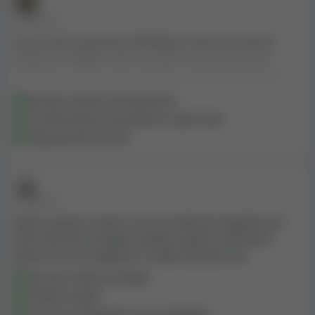
prelievi da quando mi sono iscritto a dicembre, senza
cashback è terminato. Fate attenzione a questa falsa
• 6 MESI FA
problemi o dover caricare denaro per giocare, a
promozione. Sono profondamente deluso da
differenza di Golden Bet, sono i più grandi truffatori
Ciao a tutti i giocatori del Regno Unito che hanno
Velobet, un casinò di cui mi fidavo e che ho usato
online, quindi grazie Velobet per non avermi
utilizzato Velobet. Devo scrivere una recensione
frequentemente, solo per essere truffato del mio
derubato e per aver dato ai giocatori la possibilità di
onesta su questo sito. Ho letto e sentito così tante
cashback e ricevere giri gratuiti di basso livello su
giocare in modo corretto.
recensioni negative, quindi ho pensato di esprimere
giochi a cui non ho mai giocato. Una fine terribile per
Servizio clienti straordinario
la mia opinione. Ho utilizzato questo sito solo negli
un casinò un tempo affidabile.
Trasferimento di prelievo in giornata
ultimi giorni e sono stato fortunato a vincere 3000
Paga grandi vincite
sterline solo 12 ore fa e sono già stato accreditato sul
mio conto tramite bonifico bancario SEPA. Ogni
banca è diversa e si paga una commissione di
conversione, il mio è stato di 103 sterline. Il servizio
• 9 MESI FA
clienti è stato fantastico, davvero fantastico. Mi
Adoro questo casinò, non ho niente di negativo da
hanno consigliato di usare Bitcoin, ma sono troppo
dire! Servizio cordiale, prelievi rapidi e tantissimi
vecchio per avere un account del genere. L'unica cosa
giochi tra cui scegliere! 5 stelle secondo me.
che consiglio sempre è di verificare prima di
Servizio clienti cordiale
effettuare un prelievo, perché questo può rallentare
le cose. E finché non giochi da un paese in cui il gioco
Prelievi rapidi
d'azzardo è proibito, non preoccuparti. E per favore,
Un sacco di giochi tra cui scegliere