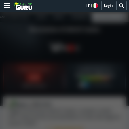
IT
|
Login
ZZA E CORRETTEZZA
GIOCHI
BONUS
PAGAMENTI
ASSISTENZA CLIENTI
Recensione di Win2U Casino
Indice di sicurezza
Feedback degli utenti
Dati insufficienti
2.4
4 recensioni
Molto basso
Matej L.
09/2025
Leggi la recensione Win2U Casino, i reclami e molto
altro. Scopri perché raccomandiamo di stare alla larga da
questo casinò.
Importante (2)