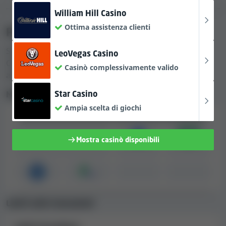
qui sotto.
METODI DI PAGAMENTO
William Hill Casino
Ottima assistenza clienti
Pagamenti
Lingua
Sito web
Assistenza clienti
Live chat
24/7
Scopri i metodi di pagamento supportati da Win2U
LeoVegas Casino
Inglese
Casino, oltre alle limitazioni e alle commissioni
Casinò complessivamente valido
24/7
associate alle transazioni verso/dal tuo conto.
Cinese
Star Casino
Metodi di pagamento
24/7
Malese
Ampia scelta di giochi
Per testare l'utilità dell'assistenza clienti di questo
casinò, abbiamo contattato i rappresentanti del casinò
Mostra casinò disponibili
e valutato le loro risposte. L'assistenza clienti è di
fondamentale importanza per noi, perché può essere
davvero utile nella risoluzione di problemi col conto di
gioco, con la registrazione su Win2U Casino, con i
prelievi e con altre difficoltà potenzialmente
Limiti sulle transazioni
riscontrabili dal giocatore. In base ai nostri test,
abbiamo valutato l'assistenza clienti di Win2U Casino