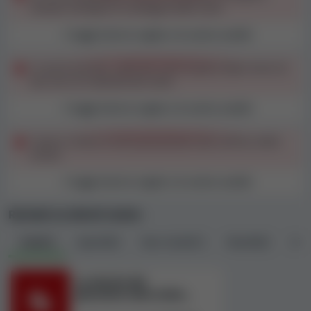
rilevate strategie di conteggio delle carte
situazioni
. Calcolando l'Indice di sicurezza di ogni
casinò, prendiamo in considerazione tutti i reclami che
Leggi tutta la regola e la nostra analisi
riceviamo al nostro
Centro di risoluzione reclami
insieme ai reclami che troviamo altrove.
Il casinò annulla i saldi dei conti di gioco dopo meno di
due anni di inattività del conto
Abbiamo trovato
un reclamo importante
su questo
casinò. A causa di questo reclamo, abbiamo dato a
Leggi tutta la regola e la nostra analisi
questo casinò
356 punti di penalità
. Puoi trovare altre
informazioni sul reclamo e sui punti di penalità alla
Il gioco a basso rischio può portare alla confisca delle
sezione "Spiegazioni sull'Indice di sicurezza".
vincite
Leggi tutta la regola e la nostra analisi
Win2U Casino: recensioni e feedback
degli utenti
Reclami su Win2U Casino
Su Casino Guru,
gli utenti hanno l'opportunità di
Tutti
(1)
Aperti
(0)
Non risolti
(1)
Risolti
(0)
Rifi
valutare e recensire i casinò online
per poter
condividere le loro opinioni, feedback ed esperienze. In
Le vincite del
base a questi dati generiamo un punteggio sulla
giocatore sono state
annullate.
soddisfazione degli utenti, che va da Terribile a