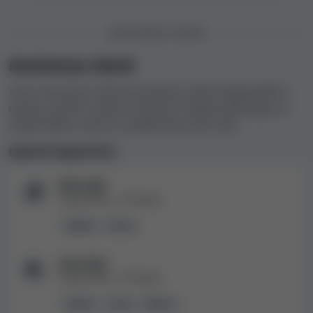
Kaiyuan Gaming, XE-88, Mega888, Inplay Matrix, Sexy
gaming, JDB Gaming, CQ9 Gaming, ONEworks, SBOBET,
ASSISTENZA CLIENTI
Nextspin, SimplePlay, Funky Games, QTech Games,
Pegasus, Hacksaw Gaming, Allbet Gaming, XPG
Assistenza clienti
(xprogaming), Big Gaming, TFGaming.
Vuoi conoscere i tipi di assistenza clienti disponibili in
questo casinò? Scopri le opzioni relative alla lingua e i
Bonus e codici promo per Win2U Casino
canali offerti, oltre ai risultati dei nostri test.
I casinò online offrono bonus per attirare e trattenere i
Opzioni linguistiche
giocatori, come incentivo per creare un conto e
cominciare a giocare. I tipi di bonus più diffusi sono i
Sito web
bonus senza deposito (o spin gratuiti), ottenibili
Disponibile...
2
lingue
semplicemente aprendo un conto di gioco, e i bonsu
Inglese
Cinese
deposito, elargiti dopo aver effettuato un deposito. I
casinò offrono anche promozioni come piani fedeltà,
Live chat
bonus di benvenuto alla registrazione e codici bonus.
Disponibile...
3
lingue
Attualmente, nella nostra banca dati ci sono
5 bonus di
Inglese
Cinese
Malese
Win2U Casino
, tra cui: