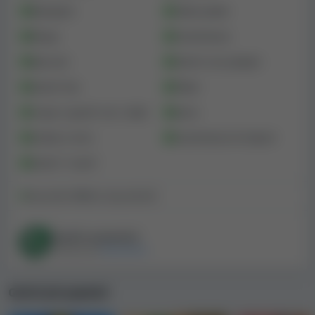
Ci impegniamo a filtrarle e a calcolare un
Blackjack
Video poker
punteggio accurato relativo al feedback degli
Bingo
utenti; tuttavia, per questi motivi, non
Scommesse
prendiamo in considerazione il feedback degli
Baccarà
Giochi con jackpot
utenti nel calcolo del nostro Indice di
Giochi live
sicurezza.
Poker
Craps e giochi con i dadi
Keno
Informazioni aziendali e licenze di Win2U
Gratta e vinci
Scommesse di eSport
Casino
Giochi “crash“
Gli introiti annuali stimati di Win2U Casino sono
Disponibile:
15
Non disponibile:
0
superiori a $1,000,000. Per questo, in base alla nostra
scala, si tratta di un casinò di dimensioni più ridotte.
Giochi autentici
Win2U Casino ha una licenza
Win2U Casino
, rilasciata
Verificato da
Gamecheck
da
Curaçao eGaming
.
Giochi più popolari
Limiti di prelievo, limiti sulle vincite e