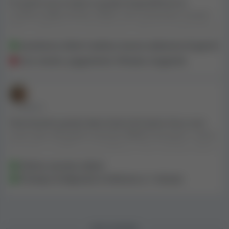
Il casinò non è stato in grado di giustificare la
confisca delle vincite, infatti, non conosceva i propri
T&C e utilizzava un termine per rifiutare il pagamento
che non era nemmeno legittimo o esisteva nei loro
assistenza clienti reattiva, buona selezione di giochi
T&C. La chat è adeguatamente documentata e inviata
non onesto. pagamento rifiutato, bugiardo
a Casinoguru per la revisione. Il casinò non ha
risposto al reclamo in quanto non potevano discutere
in quanto si tratta di una truffa. Ringrazio casinoguru
per essere corretto e fornire una recensione onesta.
• 4 ANNI FA
Nonostante queste descrizioni di Casino Guru non
sono vere. Mi godo il servizio WIN2U da quasi 1 anno.
Quando si verifica un problema, il loro servizio clienti
contatterà immediatamente per più soluzioni per
Ottimo servizio clienti
risolverlo.
Il tempo di deposito è inferiore a 1 minuto
Complimenti al loro team di gestione!
DISCUSSIONE