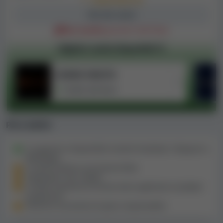
Sito del casinò
Non accetta
giocatori dall'Italia
Migliori casinò disponibili IT
CASINO VINCITU
Scelto dal Guru
Pro e contro
Il supporto è disponibile tramite Facebook, Telegram o
Whatsapp
Il casinò utilizza una licenza falsa
Proprietari non rivelati
Il limite massimo di vincita viene applicato ai jackpot
progressivi
Nessuno strumento di gioco responsabile