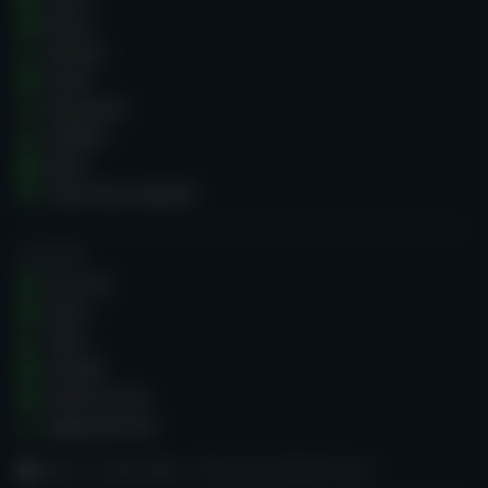
Bonus
Reclami
Forum
Recensioni
ZOOMin
News
Casino Guru Awards
SU DI NOI
Su di noi
Storia
Team
Contatti
Termini d'uso
Mappa del sito
Home
Casinò online
Recensione di Win2U Casino