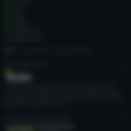
Su di noi
Storia
Team
Contatti
Termini d'uso
Mappa del sito
Home
Casinò online
Recensione di XOCasino
CASINO GURU ACADEMY
Corsi formativi professionali gratuiti per i lavoratori dei
casinò online, orientati verso le buone pratiche del settore,
per migliorare l'esperienza di gioco e favorire un approccio
onesto verso il gioco d'azzardo.
GLOBAL SELF-EXCLUSION INITIATIVE