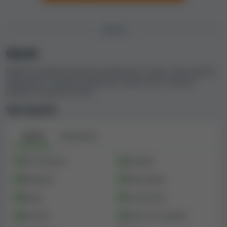
XOCasino: feedback degli utenti e
recensioni valutate
GIOCHI
Casino Guru
offre agli utenti una piattaforma per
Giochi
valutare e recensire i casinò online
, nonché per
condividere i loro feedback ed esperienze. Basandoci su
Esplora la gamma di giochi di XOCasino. Scopri i tipi di giochi
disponibili, i provider supportati e quali sono i titoli più
queste informazioni, calcoliamo un punteggio
popolari di questo casinò.
complessivo sul feedback degli utenti, che va da
Terribile a Eccellente.
Tipi di giochi
Tuttavia, non abbiamo ancora un punteggio relativo al
Giochi
Giochi live
Feedback degli utenti per questo casinò. Lo calcoliamo
al raggiungimento di almeno 5 recensioni e, finora,
Slot machine
Roulette
abbiamo ricevuto solo
1 recensione degli utenti
. Le
recensioni sono disponibili alla sezione
Recensioni
Blackjack
Video poker
degli utenti
di questa pagina.
Bingo
Scommesse
Baccarà
Giochi con jackpot
Nota:
tieni a mente che le recensioni degli