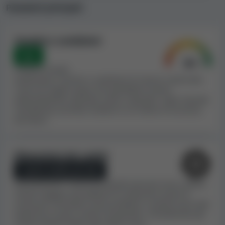
Parametri principali
Indice di sicurezza: correttezza e
sicurezza di XOCasino
Termini e condizioni
Per calcolare l'Indice di sicurezza di un casinò,
Equi
utilizziamo
una formula complessa che prende in
Problemi trovati:
considerazione i dati raccolti
che abbiamo inserito
Analizziamo i termini e condizioni di ciascun casinò alla
nella nostra recensione. Generalmente si tratta di T&C
ricerca di regole inique che potrebbero essere
del casinò, reclami dei giocatori, introiti stimati, blacklist
potenzialmente utilizzate contro i giocatori. Ogni clausola
e così via.
considerata scorretta risulterà in un Indice di sicurezza
più basso.
Abbiamo attentamente esaminato e analizzato i Termini
e condizioni di XOCasino come parte della nostra
recensione di XOCasino.
Non abbiamo individuato
Dimensioni del casinò
alcuna regola o clausola che ci sembri ingiusta o
Casinò medio-piccolo
svantaggiosa.
È un buon segno, poiché regole di
Generalmente i casinò più grandi sono più sicuri, poiché
questo tipo possono potenzialmente essere usate
introiti maggiori permettono di rimborsare anche le
contro i giocatori per giustificare una mancata
vincite più consistenti senza problemi, e poiché sono stati
corresponsione delle vincite.
testati da un gran numero di giocatori. Consideriamo gli
introiti stimati relativi agli ultimi 4 anni.