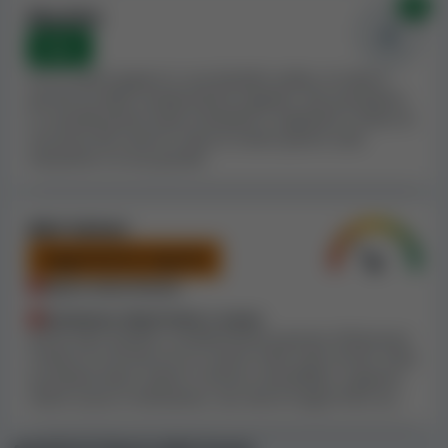
0x
XOCasino ha totalizzato un
Indice di sicurezza pari a
Blacklist
6.8, che è di valore Superiore alla media.
. Questo
None
casinò è un'opzione accettabile per alcuni giocatori, ma
Se un casinò appare in una blacklist valida, di solito è
ci sono casinò migliori per chi cerca un casinò online
perché ha delle caratteristiche negative. Noi prendiamo
impegnato a tenere un comportamento corretto.
in considerazione tutte le blacklist e regoliamo l'Indice di
sicurezza del casinò in base al nostro parere sulla
Analisi dei Termini e condizioni di
situazione e la sua gravità.
XOCasino
Altri fattori
Esaminiamo i Termini e condizioni di ogni casinò che
valutiamo con grande attenzione al dettaglio e
Leggermente negativi
determiniamo il loro livello di correttezza.
Nei
Opera senza licenza
Termini e condizioni di numerosi casinò troviamo
Assistenza clienti lenta o scarsa
regole che riteniamo poco corrette o palesemente
Anche altre qualità e caratteristiche possono influenzare
svantaggiose per i giocatori, poiché vengono spesso
l'Indice di sicurezza di un casinò: limiti sulle vincite, limiti
usate dai casinò per evitare di corrispondere le vincite.
di prelievo bassi, giochi o licenze contraffatte, supporto
clienti scarso o inesistente, una rete di negozi fisici ecc.
Nel corso della nostra procedura di revisione, non
abbiamo trovato regole ingiuste nei Termini e