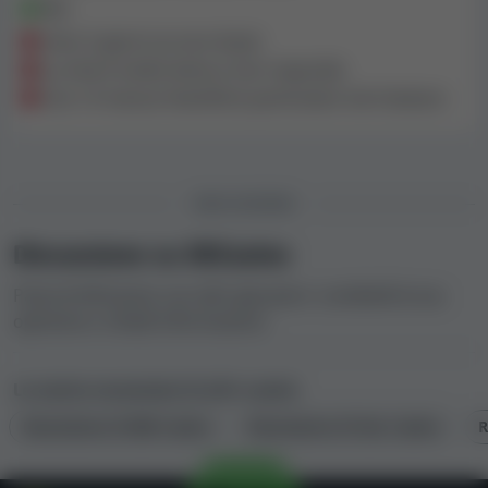
NO
ritiro 5 giorni se non di più
La chat è molto lenta e non risponde.
non c'è nessun beneficio particolare nel chattare
DISCUSSIONE
Discussione su XOCasino
Parla di XOCasino con altri giocatori: condividi la tua
opinione o chiedi informazioni.
Le nostre recensioni di altri casinò
Recensione di 888 Casino
Recensione di Star Casino
R