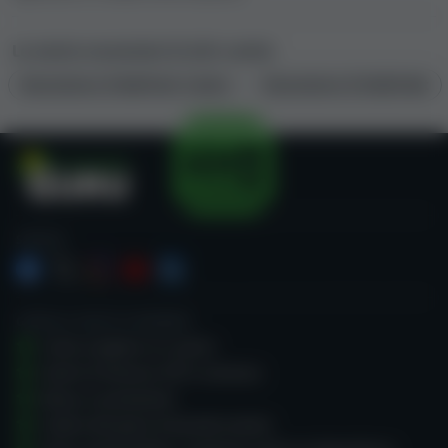
pagamento citati non siano disponibili sia per
i depositi che per i prelievi. Inoltre, la
Le nostre recensioni di altri casinò
disponibilità di determinati metodi di
Recensione di BetPoint Casino
Recensione di DAZN Bet
pagamento può variare in base al Paese.
Opzioni per le lingue e assistenza clienti
disponibili
Quando analizziamo i casinò online, raccogliamo
Casino Guru
SEGUICI
informazioni sulla loro assistenza clienti e sulle opzioni
Vogliamo che i giocatori comprendano il gioco
relative alle lingue. Le lingue e le opzioni di assistenza
d'azzardo.
clienti disponibili su ZEbet Casino sono mostrate nella
GUIDA AL GIOCO D'AZZARDO
tabella qui sotto.
Come scegliere un casinò
Giochi di fortuna: RTP e varianza
Lingua
Sito web
Assistenza clienti
Live chat
Bonus e promozioni
Codice del gioco d’azzardo onesto
Inglese