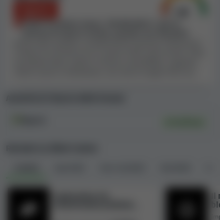
Termini e condizioni di ciascun casinò e ne
Negativi
valutiamo la correttezza
. Nei Termini e condizioni di
Soglia di prelievo bassa: 100.000.000 ₦ / giorno
molti di loro, troviamo clausole e regole che
(somma di tutte le vincite, puntate non detratte)
Anche altre qualità e caratteristiche possono influenzare
consideriamo ingiuste, perché danno al casinò la
l'Indice di sicurezza di un casinò: limiti sulle vincite, limiti
possibilità di giustificare una mancata correponsione
di prelievo bassi, giochi o licenze contraffatte, supporto
delle vincite in determinate situazioni.
clienti scarso o inesistente, una rete di negozi fisici ecc.
Nel corso della nostra procedura di revisione, non
Autorità di rilascio delle licenze
abbiamo trovato regole ingiuste nei Termini e
condizioni di ZEbet Casino
.
Nigeria
Verificata
ZEbet Casino reclami dei giocatori
Reclami su ZEbet Casino
La nostra valutazione dei casinò si basa enormemente
Tutti
(3)
Aperti
(0)
Non risolti
(0)
Risolti
(0)
Rifi
sui reclami dei giocatori, poiché offrono
importanti
informazioni sui problemi riscontrati dai giocatori e
sul modo in cui i casinò si impegnano a risolvere le
Il giocatore sta
Il
riscontrando problemi
bl
situazioni
. Calcolando l'Indice di sicurezza di ogni
con un account
re
Imp
casinò, prendiamo in considerazione tutti i reclami che