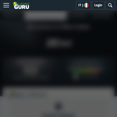
IT
|
Login
PANORAMICA
SICUREZZA E CORRETTEZZA
RECENSIONI
DISCUSSIONE
Recensione di ZEbet Casino
Indice di sicurezza
Feedback degli utenti
Dati insufficienti
5.4
1 recensione
Inferiore alla media
Matej L.
09/2024
Casinò chiuso