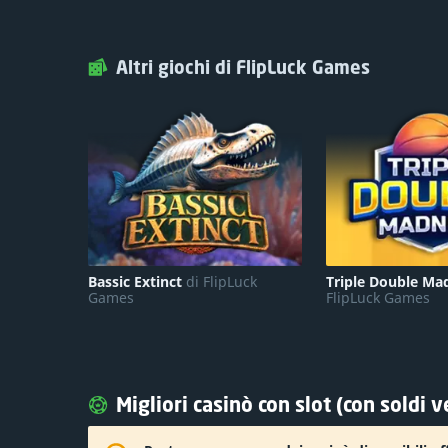
Altri giochi di FlipLuck Games
Bassic Extinct
di FlipLuck
Triple Double M
Games
FlipLuck Games
Migliori casinò con slot (con soldi v