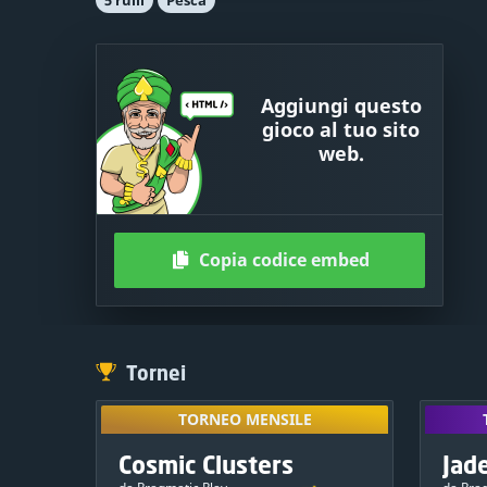
Aggiungi questo
gioco al tuo sito
web.
Copia codice embed
Tornei
TORNEO MENSILE
TORNEO MENSILE
PREMI
Cosmic Clusters
Jad
23
:
05
:
25
02