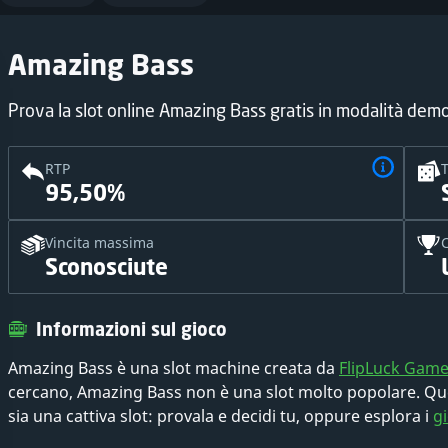
Amazing Bass
Prova la slot online Amazing Bass gratis in modalità dem
RTP
T
95,50%
Vincita massima
C
Sconosciute
Informazioni sul gioco
Amazing Bass è una slot machine creata da
FlipLuck Gam
cercano, Amazing Bass non è una slot molto popolare. Qu
sia una cattiva slot: provala e decidi tu, oppure esplora i
g