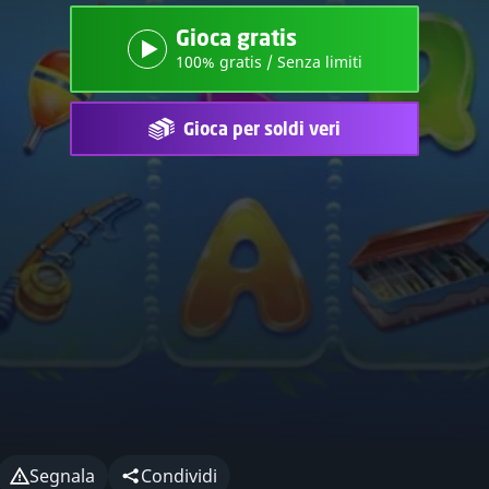
Gioca gratis
100% gratis / Senza limiti
Gioca per soldi veri
Segnala
Condividi