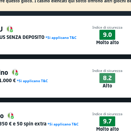
e questo gioco. I casinò elencati qui sotto offrono altri giochi d
TU
Indice di sicurezza
9.0
NUS SENZA DEPOSITO
*Si applicano T&C
Molto alto
sino
Indice di sicurezza
8.2
1.000 €
*Si applicano T&C
Alto
no
Indice di sicurezza
9.7
350 €
e 50 spin extra
*Si applicano T&C
Molto alto