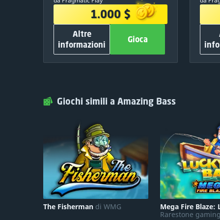
1.000 $
da Pragmatic Play
da Pra
1.000 $
380 $
1
50 $
250 $
2
30 $
Altre
Gioca
120 $
3
20 $
informazioni
inf
75 $
4
ALTRE INFORMAZIONI
50 $
5
750
Totale spin gratuiti:
250
Gioca
Chiudi
25 $
6
Pragmatic Play
Creatori:
Pragm
25 $
7
GRATIS
Partecipazione:
GRAT
Giochi simili a Amazing Bass
25 $
8
25 $
9
25 $
10
The Fisherman
di WMG
Mega Fire Blaze:
Rarestone gamin