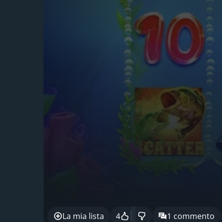
La mia lista
4
1 commento