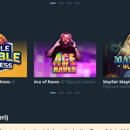
adness
di
Ace of Raves
di FlipLuck Games
Mayfair Magic
FlipLuck Gam
eri)