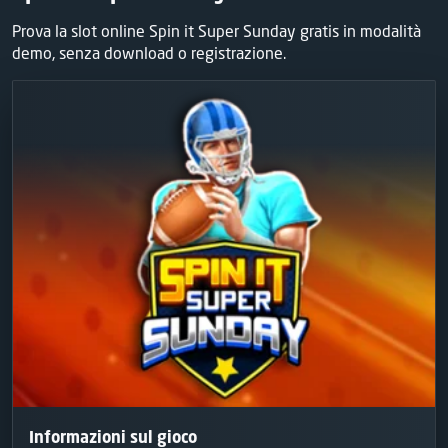
Prova la slot online Spin it Super Sunday gratis in modalità
demo, senza download o registrazione.
Informazioni sul gioco