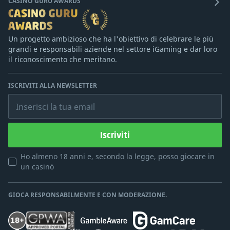
CASINO GURU AWARDS
Un progetto ambizioso che ha l'obiettivo di celebrare le più
grandi e responsabili aziende nel settore iGaming e dar loro
il riconoscimento che meritano.
ISCRIVITI ALLA NEWSLETTER
Inserisci la tua email
Iscriviti
Ho almeno 18 anni e, secondo la legge, posso giocare in
un casinò
GIOCA RESPONSABILMENTE E CON MODERAZIONE.