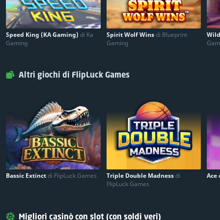
Speed King (KA Gaming)
di Ka
Spirit Wolf Wins
di Blueprint
Wild
Gaming
Gaming
Gam
Altri giochi di FlipLuck Games
Bassic Extinct
di FlipLuck Games
Triple Double Madness
di
Ace 
FlipLuck Games
Migliori casinò con slot (con soldi veri)