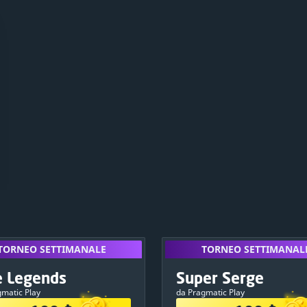
TORNEO SETTIMANALE
TORNEO SETTIMANAL
TORNEO SETTIMANALE
TORNEO SETTIMANAL
PREMI
PREMI
e Legends
Super Serge
:
08
:
21
06
:
08
:
21
100 $
100 $
gmatic Play
da Pragmatic Play