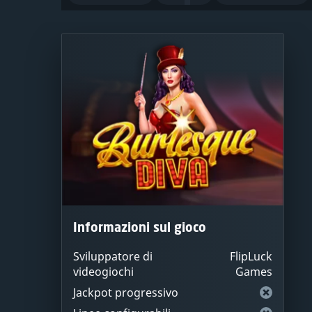
Informazioni sul gioco
Sviluppatore di
FlipLuck
videogiochi
Games
Jackpot progressivo