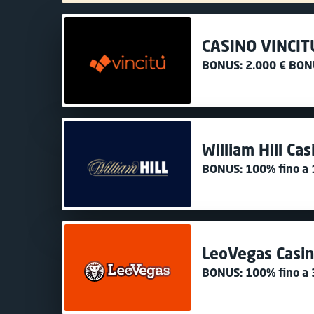
CASINO VINCI
BONUS:
2.000 € BO
William Hill Ca
BONUS:
100% fino a 
LeoVegas Casi
BONUS:
100% fino a 