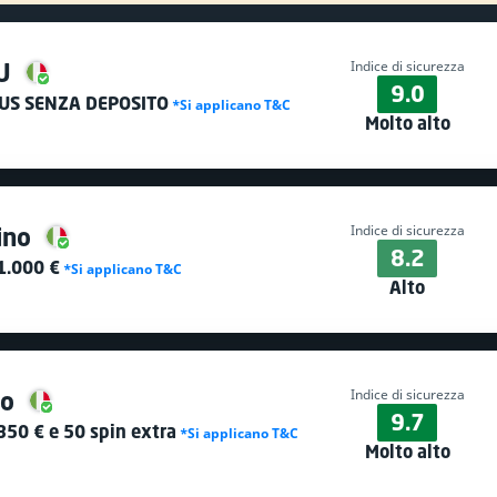
TU
Indice di sicurezza
9.0
NUS SENZA DEPOSITO
*Si applicano T&C
Molto alto
sino
Indice di sicurezza
8.2
1.000 €
*Si applicano T&C
Alto
no
Indice di sicurezza
9.7
350 €
e 50 spin extra
*Si applicano T&C
Molto alto