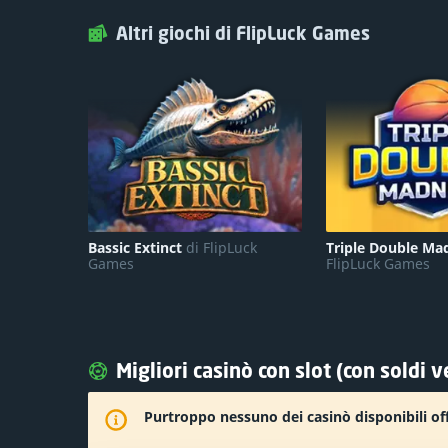
Altri giochi di FlipLuck Games
Bassic Extinct
di FlipLuck
Triple Double M
Games
FlipLuck Games
Migliori casinò con slot (con soldi v
Purtroppo nessuno dei casinò disponibili offr