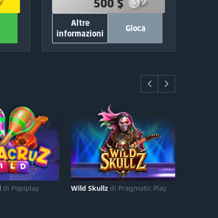
500 $
1
250 $
1
2
150 $
2
Altre
a
Gioca
3
50 $
3
informazioni
30 $
4
ALTRE INFORMAZIONI
20 $
5
tuiti:
500
Totale spin gratuiti:
di
Gioca
Chiudi
atori:
Pragmatic Play
Creatori:
zione:
Condividi e Gioca
Partecipazione:
d
di Popiplay
Wild Skullz
di Pragmatic Play
Dancing