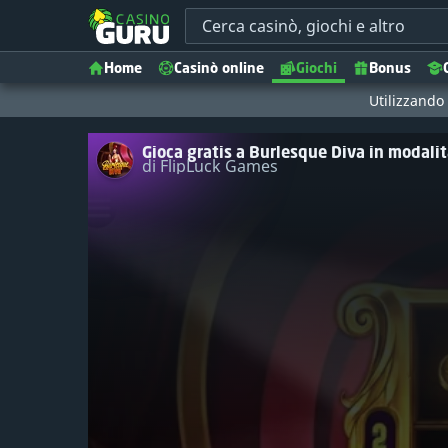
Home
Casinò online
Giochi
Bonus
Utilizzando i
Gioca gratis a Burlesque Diva in modali
di FlipLuck Games