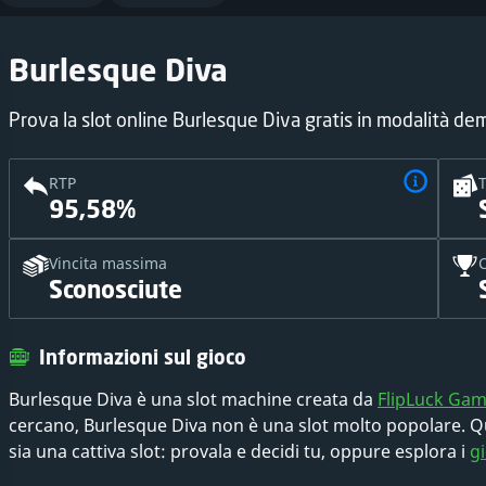
Burlesque Diva
Prova la slot online Burlesque Diva gratis in modalità d
RTP
T
95,58%
Vincita massima
C
Sconosciute
Informazioni sul gioco
Burlesque Diva è una slot machine creata da
FlipLuck Ga
cercano, Burlesque Diva non è una slot molto popolare. Q
sia una cattiva slot: provala e decidi tu, oppure esplora i
g