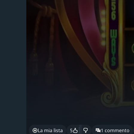
La mia lista
5
1 commento