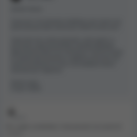
divertenti ed emozionanti e devo dire che i miei giochi
preferiti sono i giochi di roulette Lightning e Bombay
Gentile Cliente,
BLckJck 🎮 C'erano probabilità e pro in ogni gioco,
Grazie per il tuo fantastico feedback e per essere una
quando ho iniziato ho avuto problemi di prelievo, ma
parte preziosa della community 10CRIC da due anni!
l'assistenza clienti è un po' pigra, immagino che ci
abbiano messo troppo a risolvere il mio problema e
Siamo lieti che ti stiano piacendo i nostri giochi, in
dopo che ho avuto un problema tecnico è successo di
particolare Lightning Roulette e Bombay Blackjack.
Apprezziamo molto il tuo contributo in merito ai tempi
nuovo lo stesso con l'assistenza clienti, hanno
di risposta dell'assistenza e vogliamo assicurarti che
ritardato e risolto il mio problema, perché ci mettono
stiamo prendendo sul serio il tuo feedback mentre
così tanto tempo a risolvere il problema? 10cric 🏢
lavoriamo per migliorare.
deve controllare e risolvere questo tipo di problemi e
hanno bisogno di potenziare il loro team di supporto.
Distinti saluti,
Il team 10CRIC
• 2 ANNI FA
Ehi, voglio condividere i miei pensieri sul casinò di
10CRIC.