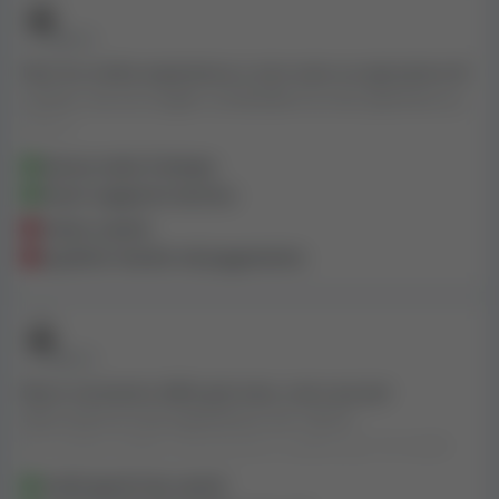
sicuramente lungo. E una piccola quantità di opzioni
• 2 ANNI FA
di prelievo. Vorrei vedere di più.
Non ho molta esperienza o non sono un giocatore di
casinò, ma ora voglio condividere la mia opinione su
10cric.
bonus tutto il tempo
Mi piace davvero il fatto di poter avere dei bonus
buon supporto tecnico
quasi sempre! Ci sono molte offerte, il che mi porta
meno casinò
quasi senza depositare denaro. In Ho trovato il team
qualche ritardo nel pagamento
di supporto molto utile. Rispondono
immediatamente e sono molto amichevoli.
A proposito di aspetti negativi: ho notato che
• 2 ANNI FA
probabilmente esiste un limite di vincita, perché
Buon momento della giornata, sono qui per
posso vincere più di migliaia di server alla volta, e 1!!
descrivere la mia esperienza con 10cric.
VERIFICA, lo scrivo nel caos, perché è davvero un'altra
Ho notato molte cose buone e cattive qui. In modo
cosa, andrebbe sicuramente reso più semplice e
che sia piuttosto naturale. Trovo che questo sito web
veloce!
molti giochi da casinò