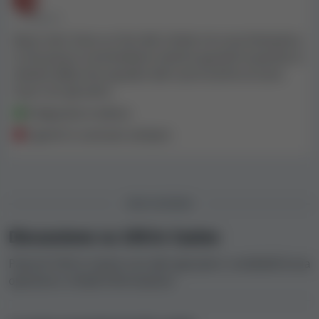
• 4 ANNI FA
Buon sito! Sono un fan del cricket e la cosa fantastica
è che posso scommettere mentre guardo la partita in
diretta della mia squadra del cuore anche se sono
fuori con gli amici.
Il deposito è veloce
I giochi si caricano sempre
DISCUSSIONE
Discussione su 10Cric Casino
Parla di 10Cric Casino con altri giocatori: condividi la tua
opinione o chiedi informazioni.