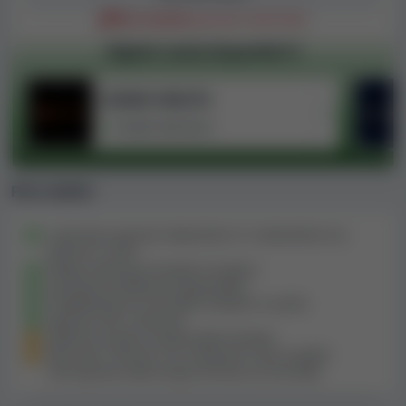
Non accetta
giocatori dall'Italia
Migliori casinò disponibili IT
CASINO VINCITU
Scelto dal Guru
Pro e contro
I giocatori possono depositare in criptovalute ma
giocare in FIAT
Ampia selezione di generi di gioco
Assistenza telefonica disponibile
Progettazione di siti Web semplice e pulita
App per iOS e Android
Opzioni di gioco responsabili limitate
Non tutti i termini e le condizioni sono tradotti
nell'opzione della lingua fornita sul sito Web