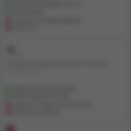
vada bene, ad eccezione di due cose. Il modo in cui il
anche molti altri giochi sono avl
team di supporto tecnico risponde ai miei messaggi.
ottimo disegno
È così scortese e irresponsabile da parte loro
il supporto dovrebbe migliorare
ignorare il problema e dopo un po' di tempo
bonus raro
stregarmi con un'altra persona. Anche i bonus sono
troppo rari sul sito. Vorrei essere più supportato.
Ci sono molti vantaggi. Mi piace il numero di giochi da
• 2 ANNI FA
casinò, le fantastiche slot, il design della pagina. E ci
sono anche molti altri giochi, non necessariamente
Per quelli che vogliono essere qui, un'opinione
casinò. Quindi quando sono stanco del casinò
onesta su 10cric.
cambio.
Il deposito mi ha fatto venire voglia di farlo subito, è
il supporto tecnico ha aiutato
solo che ci vuole così tanto tempo. Inoltre, il processo
migliore esposizione visiva
di prelievo richiede tempo e per tutto il tempo in cui
il deposito richiede così tanto tempo
ho avuto problemi. Dal lato positivo, l'addetto al
ritirarsi è un problema
supporto tecnico mi ha aiutato. E visivamente 10cric
supera i suoi siti vicini. Davvero accattivante.