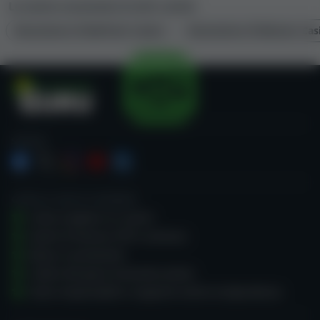
Le nostre recensioni di altri casinò
Recensione di BetPoint Casino
Recensione di Betsson Cas
Casino Guru
SEGUICI
Vogliamo che i giocatori comprendano il gioco
d'azzardo.
GUIDA AL GIOCO D'AZZARDO
Come scegliere un casinò
Giochi di fortuna: RTP e varianza
Bonus e promozioni
Codice del gioco d’azzardo onesto
Gioco responsabile e supporto contro la dipendenza