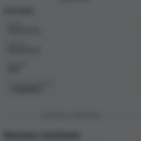
licenze, i Termini e condizioni, i reclami dei giocatori
aggiornati, i limiti, l'assistenza clienti e altri elementi
Info azienda
essenziali del casinò, il nostro team dedicato alle
Azienda
recensioni ha individuato la soglia di sicurezza e
Chancier B.V.
correttezza del casinò,
stabilendo se si tratta di
un'opzione regolare e sicura
oppure pericolosa per i
Operatore
giocatori.
Chancier B.V.
In base alle informazioni raccolte, abbiamo calcolato
Fondazione
l'Indice di sicurezza del casinò, ovvero il punteggio che
2019
attribuiamo per descrivere la sicurezza e imparzialità
dei casinò online. Più è alto l'Indice di sicurezza, minori
Introiti annuali stimati
> 20.000.000 €
sono le probabilità di riscontrare problemi durante il
gioco o di diminuire la cifra prelevabile.
10Cric Casino
ha un Indice di sicurezza Alto, pari a 8.5
: si tratta di
una scelta raccomandabile per la maggior parte dei
SICUREZZA E CORRETTEZZA
giocatori, quanto a correttezza e sicurezza. Continua a
leggere la nostra recensione di 10Cric Casino per
Sicurezza e correttezza
conoscere meglio questo casinò e decidere se fa al caso