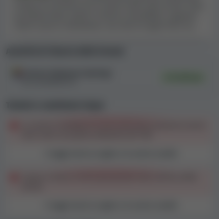
delle vincite in determinate situazioni.
l'Indice di sicurezza di un casinò: limiti sulle vincite, limiti
di prelievo bassi, giochi o licenze contraffatte, supporto
Nel corso della nostra procedura di revisione, abbiamo
clienti scarso o inesistente, una rete di negozi fisici ecc.
trovato alcune regole o clausole discutibili. Tuttavia,
complessivamente,
riteniamo che i Termini e
Autorità di rilascio delle licenze
condizioni di 10Cric Casino siano perlopiù onesti
.
Comore (Anjouan Gaming)
Verificata
ALSI-202408056-FI3
Nota:
puoi trovare le nostre scoperte
specifiche derivanti dall'analisi dei T&Cs
qui
.
Termini e condizioni iniqui
Le comuni strategie di ricerca dei bonus possono essere
10Cric Casino reclami dei giocatori
viste come una grave violazione dei T&C
Leggi tutta la regola e la nostra analisi
La nostra valutazione dei casinò si basa enormemente
sui reclami dei giocatori, poiché offrono
importanti
Il gioco a basso rischio può portare alla confisca delle
informazioni sui problemi riscontrati dai giocatori e
vincite
sul modo in cui i casinò si impegnano a risolvere le
situazioni
. Calcolando l'Indice di sicurezza di ogni
Leggi tutta la regola e la nostra analisi
casinò, prendiamo in considerazione tutti i reclami che