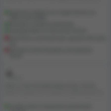
blackjack e poker con croupier dal vivo ed è il modo
più vicino in cui sono arrivato a ricreare l'atmosfera
Esperienza realistica con croupier dal vivo con
di un vero casinò. La qualità video e audio è eccellente
video di alta qualità.
e i croupier sono amichevoli e professionali, il che si
Rivenditori cordiali e professionali.
aggiunge all'esperienza complessiva.
Gameplay fluido con interruzioni minime.
Pochi bonus o promozioni per i giocatori del casinò
Detto questo, vorrei che ci fossero più bonus o
live.
promozioni specifiche per i giocatori di casinò live.
Gli importi minimi di prelievo sono piuttosto
Sembra che la maggior parte dei bonus siano
elevati.
orientati verso i giocatori di scommesse sportive o
slot, e i giocatori di casinò sono esclusi.
• 1 ANNO FA
Gioco su 10cric da molto tempo ormai, e ciò che
apprezzo davvero è la trasparenza della piattaforma.
Tutti i risultati sono chiari e puoi vedere esattamente
come funziona tutto. Le opzioni di scommessa sono
risultato chiaro e trasparente, quindi niente
molto corrette e non ti senti imbrogliato. È una